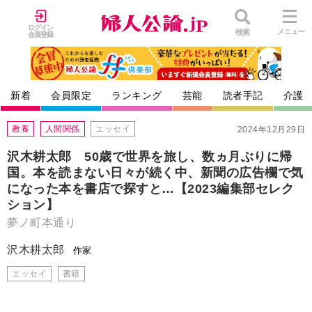
ログイン
検索
メニュー
会員登録
新着
会員限定
ランキング
芸能
読者手記
介護
教養
人間関係
エッセイ
2024年12月29日
沢木耕太郎 50歳で世界を旅し、数ヵ月ぶりに帰
国。本を読まない日々が続く中、新聞の広告欄で気
になった本を書店で探すと…【2023編集部セレク
ション】
夢ノ町本通り
沢木耕太郎
作家
エッセイ
書籍