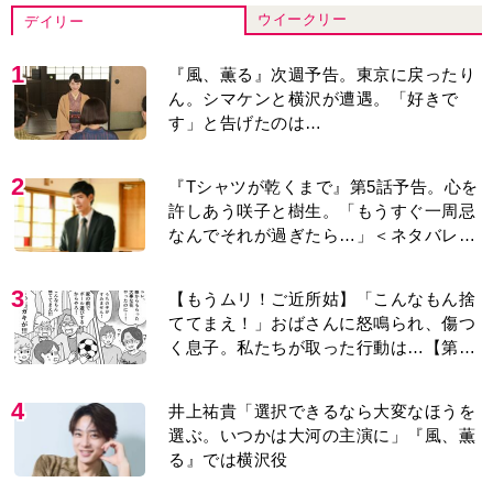
ウイークリー
デイリー
1
『風、薫る』次週予告。東京に戻ったり
ん。シマケンと横沢が遭遇。「好きで
す」と告げたのは…
2
『Tシャツが乾くまで』第5話予告。心を
許しあう咲子と樹生。「もうすぐ一周忌
なんでそれが過ぎたら…」＜ネタバレあ
り＞
3
【もうムリ！ご近所姑】「こんなもん捨
ててまえ！」おばさんに怒鳴られ、傷つ
く息子。私たちが取った行動は…【第3
話】
4
井上祐貴「選択できるなら大変なほうを
選ぶ。いつかは大河の主演に」『風、薫
る』では横沢役