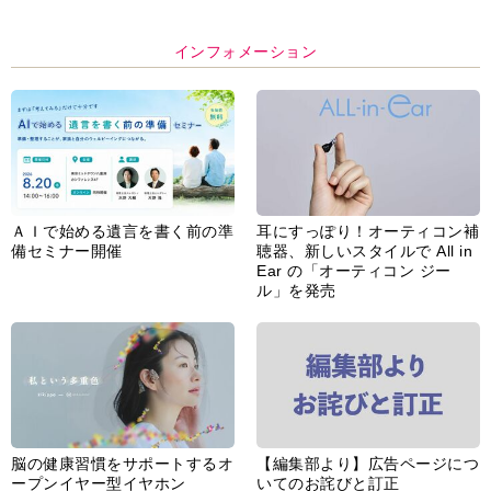
インフォメーション
ＡＩで始める遺言を書く前の準
耳にすっぽり！オーティコン補
備セミナー開催
聴器、新しいスタイルで All in
Ear の「オーティコン ジー
ル」を発売
脳の健康習慣をサポートするオ
【編集部より】広告ページにつ
ープンイヤー型イヤホン
いてのお詫びと訂正