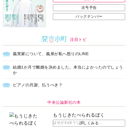
次号予告
バックナンバー
注目トピ
義実家について、義弟が私へ怒りのLINE
結婚1か月で離婚を決めました。本当によかったのでしょう
か
ピアノの月謝、払うべき？
中央公論新社の本
もうじきたべられるぼく
はせがわゆうじ 作
詳しくみる