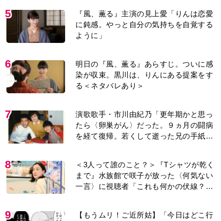
5
『風、薫る』主演の見上愛「りんは恋愛
に鈍感。やっと自分の気持ちを自覚する
ように」
6
明日の『風、薫る』あらすじ。ついに感
染が収束。黒川は、りんにある提案をす
る＜ネタバレあり＞
7
演歌歌手・市川由紀乃「更年期かと思っ
たら〈卵巣がん〉だった。９ヵ月の闘病
を経て復帰。若くして逝った兄の手紙を
今も支えに」【2026上半期BEST】
8
＜3人って誰のこと？＞『Tシャツが乾く
まで』水族館で咲子が放った〈何気ない
一言〉に視聴者「これも何かの伏線？」
「子どもの話だと…」
9
【もうムリ！ご近所姑】「今日はどこ行