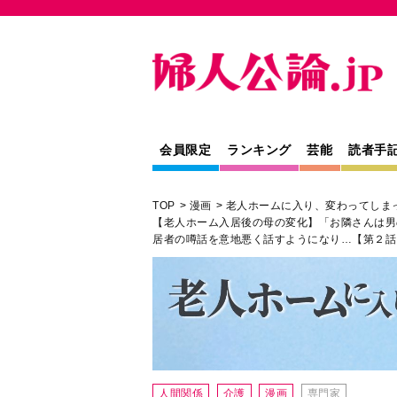
会員限定
ランキング
芸能
読者手
TOP
漫画
老人ホームに入り、変わってしま
【老人ホーム入居後の母の変化】「お隣さんは男
居者の噂話を意地悪く話すようになり…【第２話
人間関係
介護
漫画
専門家