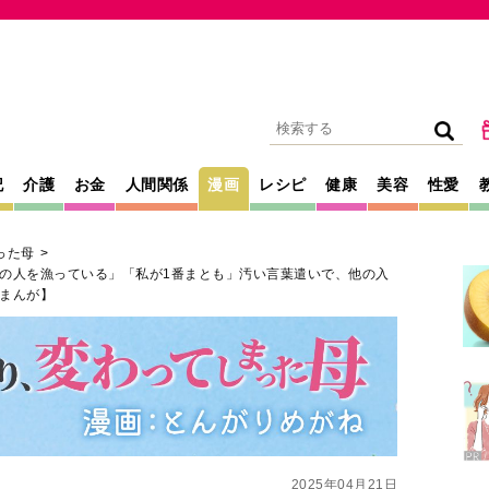
記
介護
お金
人間関係
漫画
レシピ
健康
美容
性愛
った母
の人を漁っている」「私が1番まとも」汚い言葉遣いで、他の入
まんが】
2025年04月21日