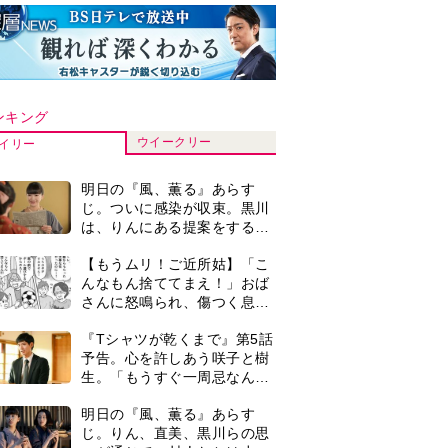
ンキング
ウイークリー
イリー
明日の『風、薫る』あらす
じ。ついに感染が収束。黒川
は、りんにある提案をする＜
ネタバレあり＞
【もうムリ！ご近所姑】「こ
んなもん捨ててまえ！」おば
さんに怒鳴られ、傷つく息
子。私たちが取った行動は…
『Tシャツが乾くまで』第5話
【第3話】
予告。心を許しあう咲子と樹
生。「もうすぐ一周忌なんで
それが過ぎたら…」＜ネタバ
明日の『風、薫る』あらす
レあり＞
じ。りん、直美、黒川らの思