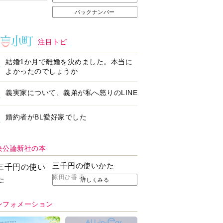
バックナンバー
注目トピ
結婚1か月で離婚を決めました。本当に
よかったのでしょうか
義実家について、義弟が私へ怒りのLINE
婚約者がBL愛好家でした
央公論新社の本
三千円の使いかた
原田ひ香 著
詳しくみる
ンフォメーション