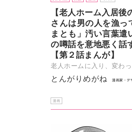
【老人ホーム入居後
さんは男の人を漁っ
まとも」汚い言葉遣
の噂話を意地悪く話
【第２話まんが】
老人ホームに入り、変わ
とんがりめがね
漫画家・デ
漫画