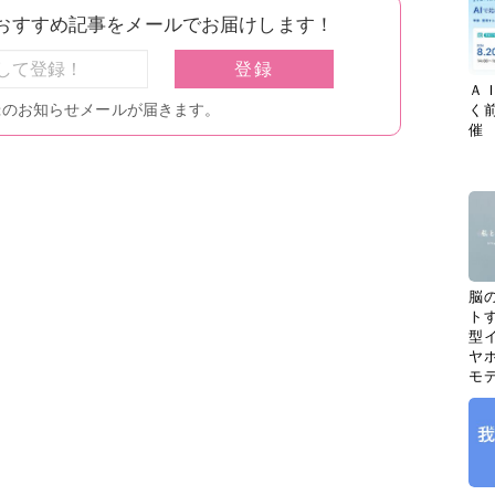
Ａ
く
催
脳
ト
型イ
ヤホ
モ