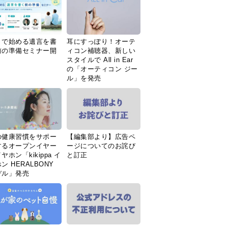
Ｉで始める遺言を書
耳にすっぽり！オーテ
前の準備セミナー開
ィコン補聴器、新しい
スタイルで All in Ear
の「オーティコン ジー
ル」を発売
の健康習慣をサポー
【編集部より】広告ペ
するオープンイヤー
ージについてのお詫び
ヤホン「kikippa イ
と訂正
ン HERALBONY
デル」発売