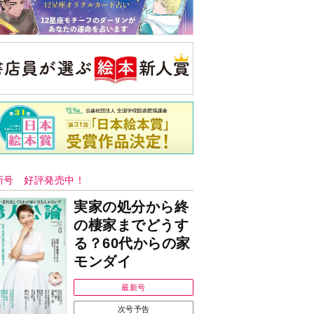
新号 好評発売中！
実家の処分から終
の棲家までどうす
る？60代からの家
モンダイ
最新号
次号予告