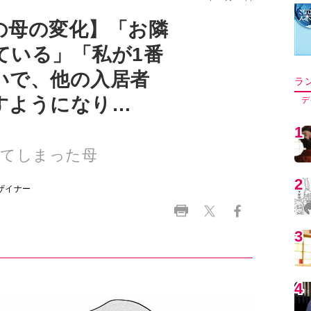
の母の変化】「お隣
ている」「私が1番
いで、他の入居者
ラ
すようになり…
デ
1
ってしまった母
2
ザイナー
3
4