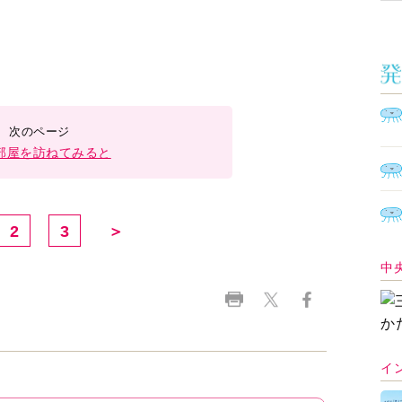
部屋を訪ねてみると
2
3
＞
中
イ