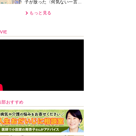
子が放った〈何気ない一言〉
に視聴者「これも何かの伏
もっと見る
線？」「子どもの話だと…」
VIE
集部おすすめ