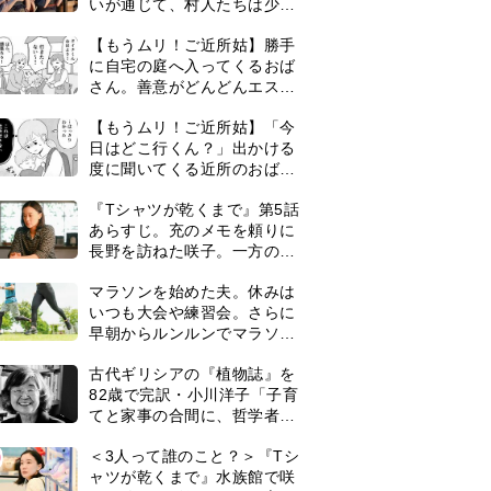
いが通じて、村人たちは少し
ずつ理解を示し始める＜ネタ
【もうムリ！ご近所姑】勝手
バレあり＞
に自宅の庭へ入ってくるおば
さん。善意がどんどんエスカ
レートして…【第2話】
【もうムリ！ご近所姑】「今
日はどこ行くん？」出かける
度に聞いてくる近所のおばさ
ん。毎日監視される生活が始
『Tシャツが乾くまで』第5話
まり…【第1話】
あらすじ。充のメモを頼りに
長野を訪ねた咲子。一方の樹
生の元にもある人物が…＜ネ
マラソンを始めた夫。休みは
タバレあり＞
いつも大会や練習会。さらに
早朝からルンルンでマラソン
仲間の女性をお迎えに行くよ
古代ギリシアの『植物誌』を
うになり…
82歳で完訳・小川洋子「子育
てと家事の合間に、哲学者テ
オプラストスと向き合った50
0
＜3人って誰のこと？＞『Tシ
年」
ャツが乾くまで』水族館で咲