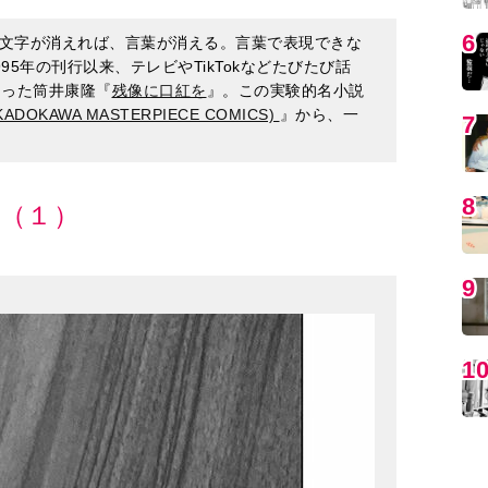
DOKAWA MASTERPIECE COMICS)
』から、一
（１）
MO
編