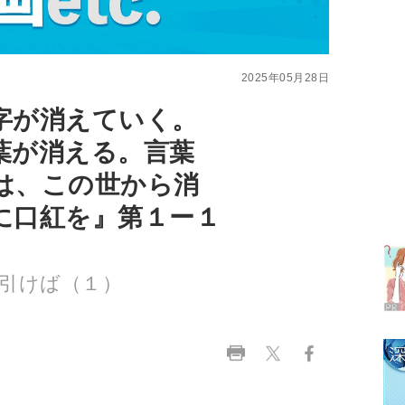
字が消えていく。
葉が消える。言葉
は、この世から消
ラ
に口紅を』第１ー１
デ
1
引けば（１）
2
3
4