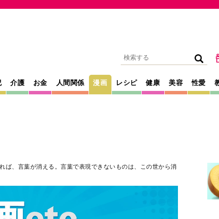
記
介護
お金
人間関係
漫画
レシピ
健康
美容
性愛
れば、言葉が消える。言葉で表現できないものは、この世から消
2025年05月28日