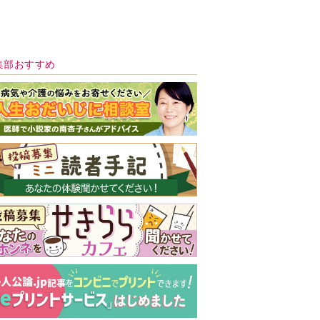
新号 好評発売中！
実家の処分から終
の棲家までどうす
る？60代からの家
モンダイ
最新号
次号予告