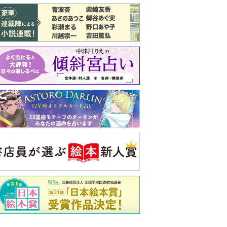
バックナンバー
注目トピ
結婚1か月で離婚を決めました。本当に
よかったのでしょうか
義実家について、義弟が私へ怒りのLINE
ピアノの月謝、払うべき？
央公論新社の本
三千円の使いかた
原田ひ香 著
詳しくみる
ンフォメーション