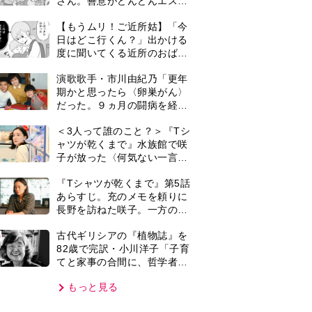
てと家事の合間に、哲学者テ
オプラストスと向き合った50
もっと見る
年」
VIE
集部おすすめ