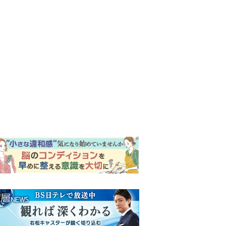
ンキング
ウイークリー
イリー
『Tシャツが乾くまで』第5話
予告。心を許しあう咲子と樹
生。「もうすぐ一周忌なんで
それが過ぎたら…」＜ネタバ
明日の『風、薫る』あらす
レあり＞
じ。ついに感染が収束。黒川
は、りんにある提案をする＜
ネタバレあり＞
【もうムリ！ご近所姑】「こ
んなもん捨ててまえ！」おば
さんに怒鳴られ、傷つく息
子。私たちが取った行動は…
明日の『風、薫る』あらす
【第3話】
じ。りん、直美、黒川らの思