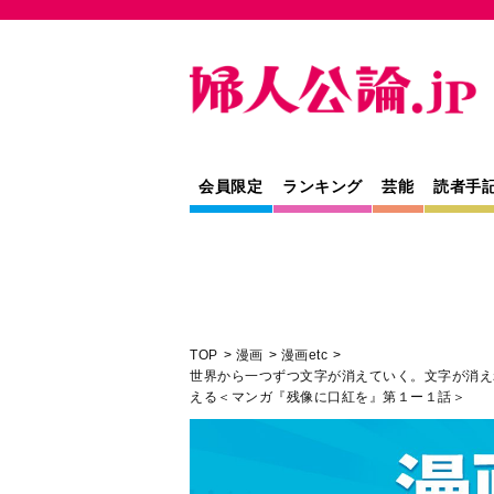
会員限定
ランキング
芸能
読者手
TOP
漫画
漫画etc
世界から一つずつ文字が消えていく。文字が消え
える＜マンガ『残像に口紅を』第１ー１話＞
人間関係
介護
漫画
エッセイ