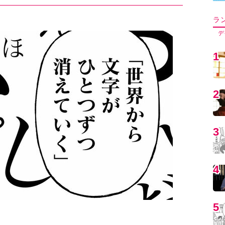
5
6
7
8
9
文字が消えれば、言葉が消える。言葉で表現できな
1
5年の刊行以来、テレビやTikTokなどたびたび話
なった筒井康隆『
残像に口紅を
』。この実験的名小説