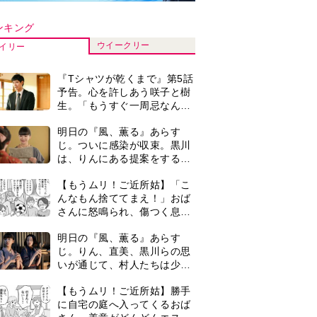
いが通じて、村人たちは少し
ずつ理解を示し始める＜ネタ
【もうムリ！ご近所姑】勝手
バレあり＞
に自宅の庭へ入ってくるおば
さん。善意がどんどんエスカ
レートして…【第2話】
【もうムリ！ご近所姑】「今
日はどこ行くん？」出かける
度に聞いてくる近所のおばさ
ん。毎日監視される生活が始
演歌歌手・市川由紀乃「更年
まり…【第1話】
期かと思ったら〈卵巣がん〉
だった。９ヵ月の闘病を経て
復帰。若くして逝った兄の手
＜3人って誰のこと？＞『Tシ
紙を今も支えに」【2026上半
ャツが乾くまで』水族館で咲
期BEST】
子が放った〈何気ない一言〉
に視聴者「これも何かの伏
『Tシャツが乾くまで』第5話
線？」「子どもの話だと…」
あらすじ。充のメモを頼りに
長野を訪ねた咲子。一方の樹
生の元にもある人物が…＜ネ
0
古代ギリシアの『植物誌』を
タバレあり＞
82歳で完訳・小川洋子「子育