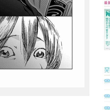
Ａ
く
催
脳
ト
型イ
ヤホ
モ