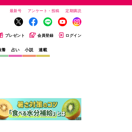
最新号
アンケート・投稿
定期購読
プレゼント
会員登録
ログイン
教養
占い
小説
連載