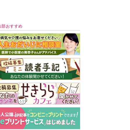
新号 好評発売中！
実家の処分から終
の棲家までどうす
る？60代からの家
モンダイ
最新号
次号予告