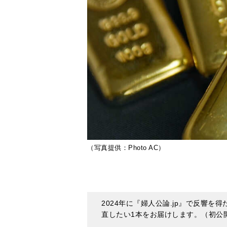
（写真提供：Photo AC）
2024年に『婦人公論.jp』で反響
直したい1本をお届けします。（初公開日
*****
2019年に大きな話題となった＜老後
めたいけど、なんだか難しそう…」と
なか「投資は『よくわからない、得体