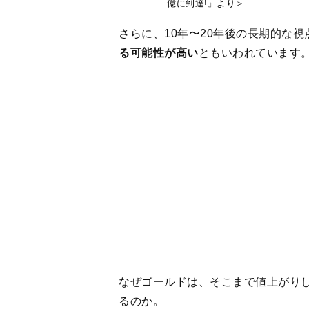
なぜゴールドは、そこまで値上がり
るのか。
その秘密を、ゴールドだからこそ持
【特徴 その１】埋蔵量に限りがある
ゴールドは世界中でその価値が通用
ります。
既に採掘されているゴールドは19万
ンほどと推測されています。
現在ゴールドは年間３０００トンベ
採掘されると20年未満で枯渇すると
〈ＵＳＧＳ〉「Mineral Commodity S