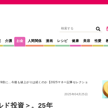
記
介護
お金
人間関係
漫画
レシピ
健康
美容
性愛
9倍に…今後も値上がりは続くのか【2025マネー記事セレクショ
2025年04月25日
ド投資＞。25年
今後も値上がりは続
ー記事セレクショ