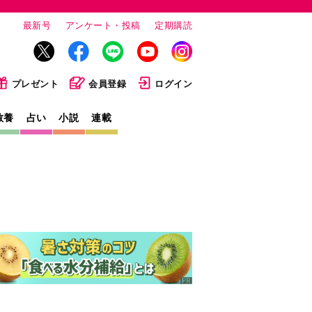
最新号
アンケート・投稿
定期購読
プレゼント
会員登録
ログイン
教養
占い
小説
連載