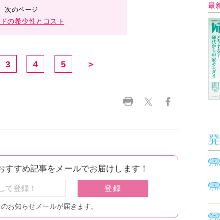
イ
Ａ
く
催
脳
ト
型イ
ヤホ
モ