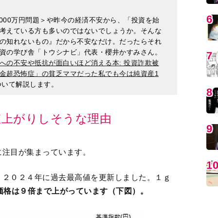
資の学び舎「トウシナビ」代表・櫻井かすみさん。
への不安や抵抗が面白いほど消える本: 投資詐欺被
金超恐怖症」の貧乏ママだった私でも今は純資産1
ついて解説します。
MO
値上がりしそうな理由
に注目が集まっています。
、２０２４年に過去最高値を更新しました。１ｇ
で価格は９倍まで上がっています（下図）。
編