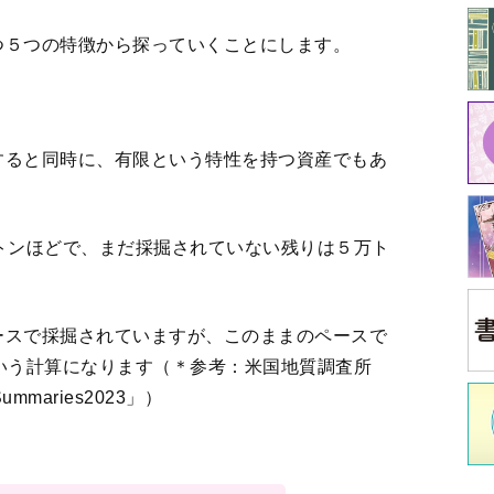
ルドの希少性とコスト
3
4
5
＞
中
中井