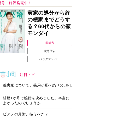
ンフォメーション
Ｉで始める遺言を書
耳にすっぽり！オーテ
前の準備セミナー開
ィコン補聴器、新しい
スタイルで All in Ear
の「オーティコン ジー
ル」を発売
の健康習慣をサポー
【編集部より】広告ペ
するオープンイヤー
ージについてのお詫び
ヤホン「kikippa イ
と訂正
ン HERALBONY
デル」発売