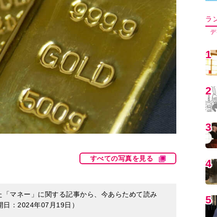
5
6
7
すべての写真を見る
8
を得た「マネー」に関する記事から、今あらためて読み
：2024年07月19日）
9
2000万円問題＞や昨今の経済不安から、「投資を始
1
考えている方も多いのではないでしょうか。そんな
の知れないもの』だから不安なだけ。だったらそれ