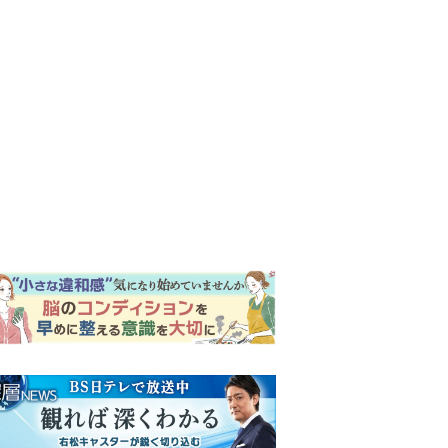
ンキング
ウイークリー
イリー
『Tシャツが乾くまで』第5話
予告。心を許しあう咲子と樹
生。「もうすぐ一周忌なんで
それが過ぎたら…」＜ネタバ
【もうムリ！ご近所姑】「こ
レあり＞
んなもん捨ててまえ！」おば
さんに怒鳴られ、傷つく息
子。私たちが取った行動は…
明日の『風、薫る』あらす
【第3話】
じ。ついに感染が収束。黒川
は、りんにある提案をする＜
ネタバレあり＞
『風、薫る』次週予告。東京
に戻ったりん。シマケンと横