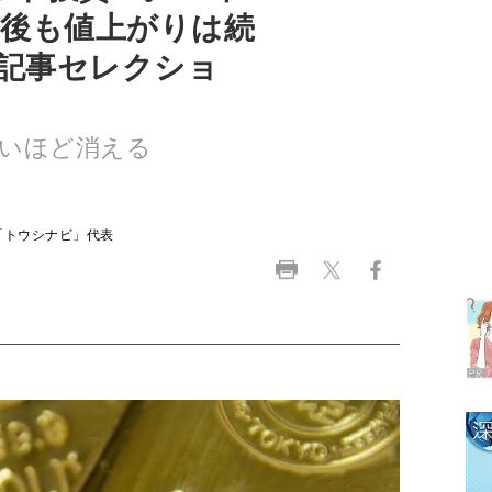
いほど消える
ラ
「トウシナビ」代表
デ
1
2
3
4