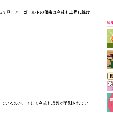
しているのか。そして今後も成長が予測されてい
つ５つの特徴から探っていくことにします。
すると同時に、有限という特性を持つ資産でもあ
最
トンほどで、まだ採掘されていない残りは５万ト
ースで採掘されていますが、このままのペースで
いう計算になります（＊参考：米国地質調査所
ummaries2023」）