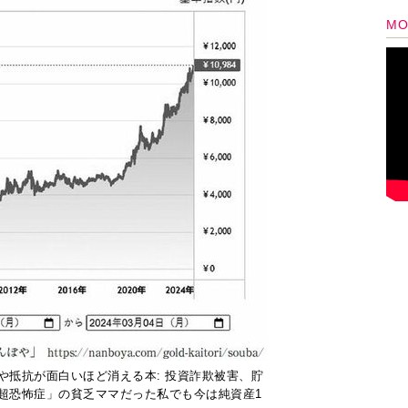
や抵抗が面白いほど消える本: 投資詐欺被害、貯
超恐怖症」の貧乏ママだった私でも今は純資産1
点で見ると、
ゴールドの価格は今後も上昇し続け
。