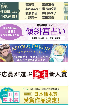
バックナンバー
注目トピ
義実家について、義弟が私へ怒りのLINE
結婚1か月で離婚を決めました。本当に
よかったのでしょうか
ピアノの月謝、払うべき？
央公論新社の本
いじめのある世界に生き
る君たちへ
いじめられっ子だった精神
科医の贈る言葉
詳しくみる
久夫 著