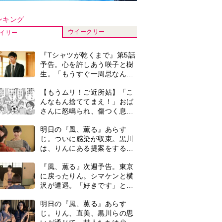
沢が遭遇。「好きです」と告
げたのは…
明日の『風、薫る』あらす
じ。りん、直美、黒川らの思
いが通じて、村人たちは少し
ずつ理解を示し始める＜ネタ
演歌歌手・市川由紀乃「更年
バレあり＞
期かと思ったら〈卵巣がん〉
だった。９ヵ月の闘病を経て
復帰。若くして逝った兄の手
【もうムリ！ご近所姑】勝手
紙を今も支えに」【2026上半
に自宅の庭へ入ってくるおば
期BEST】
さん。善意がどんどんエスカ
レートして…【第2話】
【もうムリ！ご近所姑】「今
日はどこ行くん？」出かける
度に聞いてくる近所のおばさ
ん。毎日監視される生活が始
『風、薫る』主演の見上愛
まり…【第1話】
「りんは恋愛に鈍感。やっと
自分の気持ちを自覚するよう
に」
0
＜3人って誰のこと？＞『Tシ
ャツが乾くまで』水族館で咲