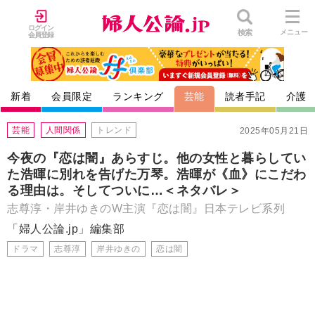
ログイン
検索
メニュー
会員登録
新着
会員限定
ランキング
芸能
読者手記
介護
芸能
人間関係
トレンド
2025年05月21日
今夜の『恋は闇』あらすじ。他の女性と暮らしてい
た浩暉に別れを告げた万琴。浩暉が《血》にこだわ
る理由は。そしてついに…＜ネタバレ＞
志尊淳・岸井ゆきのW主演『恋は闇』日本テレビ系列
「婦人公論.jp」編集部
ドラマ
志尊淳
岸井ゆきの
恋は闇