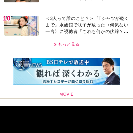
レあり＞
10
＜3人って誰のこと？＞『Tシャツが乾く
まで』水族館で咲子が放った〈何気ない
一言〉に視聴者「これも何かの伏線？」
「子どもの話だと…」
もっと見る
MOVIE