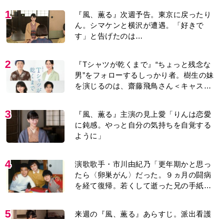
1
『風、薫る』次週予告。東京に戻ったり
ん。シマケンと横沢が遭遇。「好きで
す」と告げたのは…
2
『Tシャツが乾くまで』“ちょっと残念な
男”をフォローするしっかり者。樹生の妹
を演じるのは、齋藤飛鳥さん＜キャスト
紹介＞
3
『風、薫る』主演の見上愛「りんは恋愛
に鈍感。やっと自分の気持ちを自覚する
ように」
4
演歌歌手・市川由紀乃「更年期かと思っ
たら〈卵巣がん〉だった。９ヵ月の闘病
を経て復帰。若くして逝った兄の手紙を
今も支えに」【2026上半期BEST】
5
来週の『風、薫る』あらすじ。派出看護