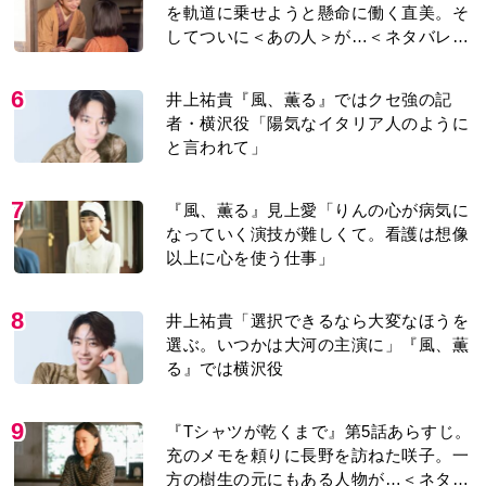
を軌道に乗せようと懸命に働く直美。そ
してついに＜あの人＞が…＜ネタバレあ
り＞
6
井上祐貴『風、薫る』ではクセ強の記
者・横沢役「陽気なイタリア人のように
と言われて」
7
『風、薫る』見上愛「りんの心が病気に
なっていく演技が難しくて。看護は想像
以上に心を使う仕事」
8
井上祐貴「選択できるなら大変なほうを
選ぶ。いつかは大河の主演に」『風、薫
る』では横沢役
9
『Tシャツが乾くまで』第5話あらすじ。
充のメモを頼りに長野を訪ねた咲子。一
方の樹生の元にもある人物が…＜ネタバ