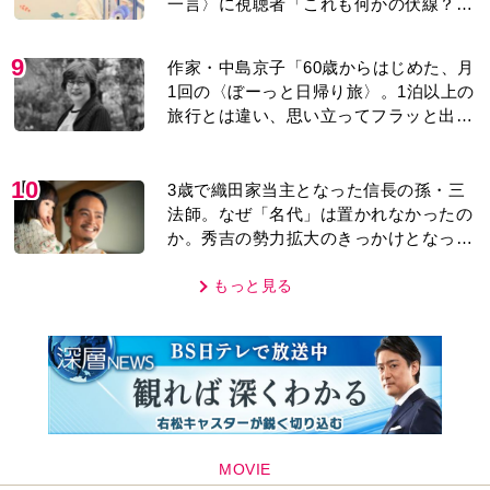
一言〉に視聴者「これも何かの伏線？」
「子どもの話だと…」
9
作家・中島京子「60歳からはじめた、月
1回の〈ぼーっと日帰り旅〉。1泊以上の
旅行とは違い、思い立ってフラッと出か
けられるのがいいところ」【2026上半期
BEST】
10
3歳で織田家当主となった信長の孫・三
法師。なぜ「名代」は置かれなかったの
か。秀吉の勢力拡大のきっかけとなった
「清須会議」の背景とは…。濱田浩一郎
が『豊臣兄弟！』を解説
もっと見る
MOVIE