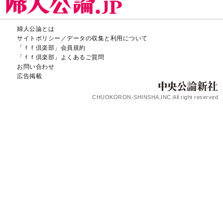
婦人公論とは
サイトポリシー／データの収集と利用について
「ｆｆ倶楽部」会員規約
「ｆｆ倶楽部」よくあるご質問
お問い合わせ
広告掲載
CHUOKORON-SHINSHA,INC.All right reserved