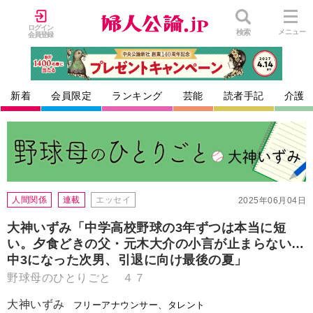
ログイン
検索
メニュー
会員登録
新着
会員限定
ランキング
芸能
読者手記
介護
人間関係
連載
エッセイ
2025年06月04日
大神いずみ「中学高校野球の3年ずつは本当に短
い。夕食どきの父・元木大介の小言が止まらない…
中3になった次男、引退に向け最後の夏」
野球母のひとりごと ４７
大神いずみ
フリーアナウンサー、タレント