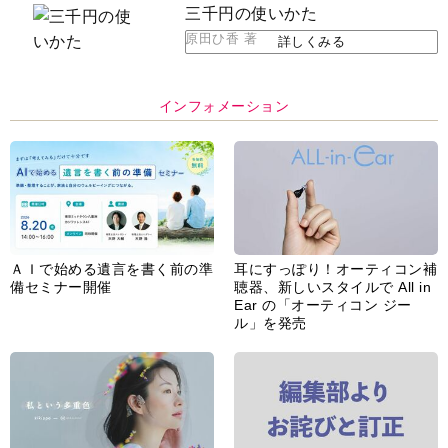
三千円の使いかた
原田ひ香 著
詳しくみる
インフォメーション
ＡＩで始める遺言を書く前の準
耳にすっぽり！オーティコン補
備セミナー開催
聴器、新しいスタイルで All in
Ear の「オーティコン ジー
ル」を発売