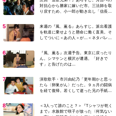
対抗心から勝家に嫁いだ市。三法師を取
り戻すため、小一郎が動き出し「信長の
葬儀」を仕掛けるが…＜ネタバレあり＞
5
来週の『風、薫る』あらすじ。派出看護
を軌道に乗せようと懸命に働く直美。そ
してついに＜あの人＞が…＜ネタバレあ
り＞
6
『風、薫る』次週予告。東京に戻ったり
ん。シマケンと横沢が遭遇。「好きで
す」と告げたのは…
7
演歌歌手・市川由紀乃「更年期かと思っ
たら〈卵巣がん〉だった。９ヵ月の闘病
を経て復帰。若くして逝った兄の手紙を
今も支えに」【2026上半期BEST】
8
＜3人って誰のこと？＞『Tシャツが乾く
まで』水族館で咲子が放った〈何気ない