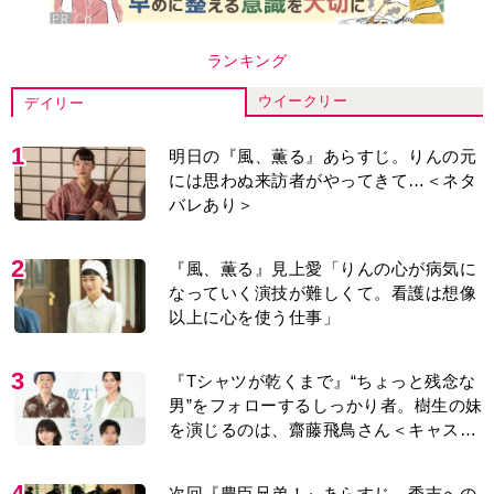
ランキング
ウイークリー
デイリー
1
明日の『風、薫る』あらすじ。りんの元
には思わぬ来訪者がやってきて…＜ネタ
バレあり＞
2
『風、薫る』見上愛「りんの心が病気に
なっていく演技が難しくて。看護は想像
以上に心を使う仕事」
3
『Tシャツが乾くまで』“ちょっと残念な
男”をフォローするしっかり者。樹生の妹
を演じるのは、齋藤飛鳥さん＜キャスト
紹介＞
4
次回『豊臣兄弟！』あらすじ。秀吉への