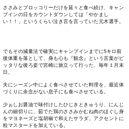
ささみとブロッコリーだけを延々と食べ続け、キャン
プインの日をカウントダウンしては「やかまし
い！！」というくらい泣き言を言っていた元木選手。
でもその減量法で確実にキャンプインまでに5キロ前
後体重を落として、身も心も『観念』という言葉がピ
ッタリな後ろ姿で宮崎に旅立って行った、毎年１月末
日。
夫にシーズン中によく食べさせていた料理を、最近体
づくりに余念がない息子にも食べさせている。
少ぉしお醤油で味付けしたひじきときゅうり、にんじ
んの細切りに、茹でた鶏のささみかむね肉のほぐし身
をマヨネーズと塩胡椒で和えたサラダ。アクセントに
粒マスタードを加えている。