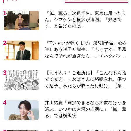
1
『風、薫る』次週予告。東京に戻ったり
ん。シマケンと横沢が遭遇。「好きで
す」と告げたのは…
2
『Tシャツが乾くまで』第5話予告。心を
許しあう咲子と樹生。「もうすぐ一周忌
なんでそれが過ぎたら…」＜ネタバレあ
り＞
3
【もうムリ！ご近所姑】「こんなもん捨
ててまえ！」おばさんに怒鳴られ、傷つ
く息子。私たちが取った行動は…【第3
話】
4
井上祐貴「選択できるなら大変なほうを
選ぶ。いつかは大河の主演に」『風、薫
る』では横沢役