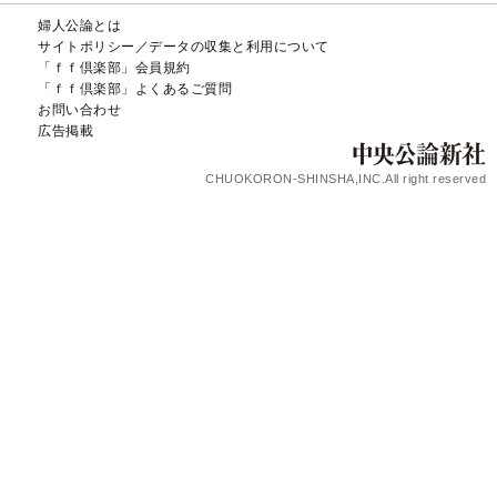
婦人公論とは
サイトポリシー／データの収集と利用について
「ｆｆ倶楽部」会員規約
「ｆｆ倶楽部」よくあるご質問
お問い合わせ
広告掲載
CHUOKORON-SHINSHA,INC.All right reserved