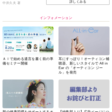
詳しくみる
中井久夫 著
インフォメーション
ＡＩで始める遺言を書く前の準
耳にすっぽり！オーティコン補
備セミナー開催
聴器、新しいスタイルで All in
Ear の「オーティコン ジー
ル」を発売
脳の健康習慣をサポートするオ
【編集部より】広告ページにつ