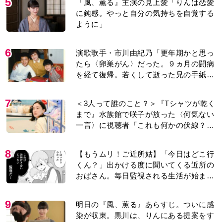
5
『風、薫る』主演の見上愛「りんは恋愛
に鈍感。やっと自分の気持ちを自覚する
ように」
6
演歌歌手・市川由紀乃「更年期かと思っ
たら〈卵巣がん〉だった。９ヵ月の闘病
を経て復帰。若くして逝った兄の手紙を
今も支えに」【2026上半期BEST】
7
＜3人って誰のこと？＞『Tシャツが乾く
まで』水族館で咲子が放った〈何気ない
一言〉に視聴者「これも何かの伏線？」
「子どもの話だと…」
8
【もうムリ！ご近所姑】「今日はどこ行
くん？」出かける度に聞いてくる近所の
おばさん。毎日監視される生活が始ま
り…【第1話】
9
明日の『風、薫る』あらすじ。ついに感
染が収束。黒川は、りんにある提案をす