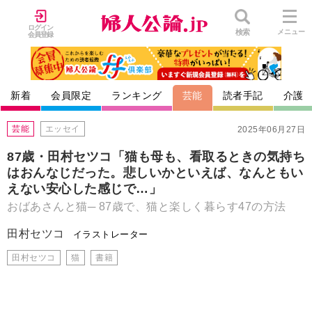
ログイン
検索
メニュー
会員登録
新着
会員限定
ランキング
芸能
読者手記
介護
芸能
エッセイ
2025年06月27日
87歳・田村セツコ「猫も母も、看取るときの気持ち
はおんなじだった。悲しいかといえば、なんともい
えない安心した感じで…」
おばあさんと猫─ 87歳で、猫と楽しく暮らす47の方法
田村セツコ
イラストレーター
田村セツコ
猫
書籍