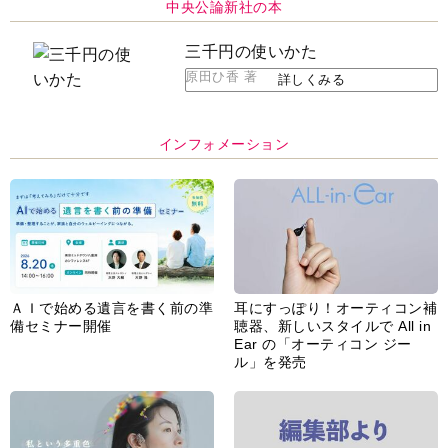
ＡＩで始める遺言を書く前の準
耳にすっぽり！オーティコン補
備セミナー開催
聴器、新しいスタイルで All in
Ear の「オーティコン ジー
ル」を発売
脳の健康習慣をサポートするオ
【編集部より】広告ページにつ
ープンイヤー型イヤホン
いてのお詫びと訂正
「kikippa イヤホン
HERALBONY モデル」発売