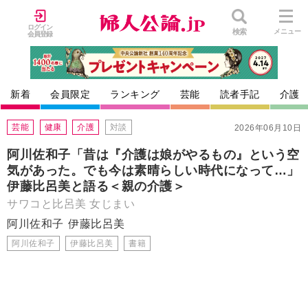
ログイン
検索
メニュー
会員登録
新着
会員限定
ランキング
芸能
読者手記
介護
芸能
健康
介護
対談
2026年06月10日
阿川佐和子「昔は『介護は娘がやるもの』という空
気があった。でも今は素晴らしい時代になって…」
伊藤比呂美と語る＜親の介護＞
サワコと比呂美 女じまい
阿川佐和子
伊藤比呂美
阿川佐和子
伊藤比呂美
書籍