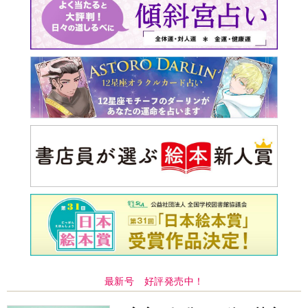
最新号 好評発売中！
実家の処分から終の棲家ま
でどうする？60代からの家
モンダイ
最新号
次号予告