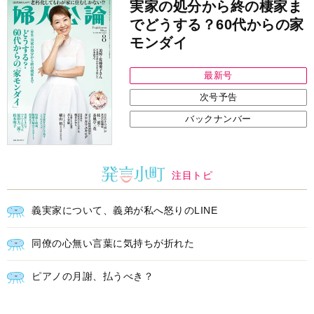
バックナンバー
注目トピ
義実家について、義弟が私へ怒りのLINE
同僚の心無い言葉に気持ちが折れた
ピアノの月謝、払うべき？
中央公論新社の本
三千円の使いかた
原田ひ香 著
詳しくみる
インフォメーション