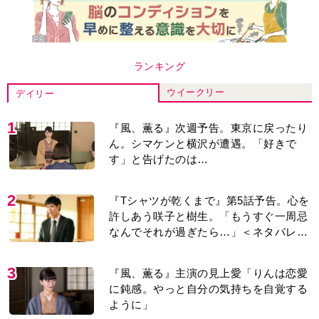
1
『風、薫る』次週予告。東京に戻ったり
ん。シマケンと横沢が遭遇。「好きで
す」と告げたのは…
2
『Tシャツが乾くまで』第5話予告。心を
許しあう咲子と樹生。「もうすぐ一周忌
なんでそれが過ぎたら…」＜ネタバレあ
り＞
3
『風、薫る』主演の見上愛「りんは恋愛
に鈍感。やっと自分の気持ちを自覚する
ように」
4
井上祐貴「選択できるなら大変なほうを
選ぶ。いつかは大河の主演に」『風、薫
る』では横沢役
5
『Tシャツが乾くまで』“ちょっと残念な