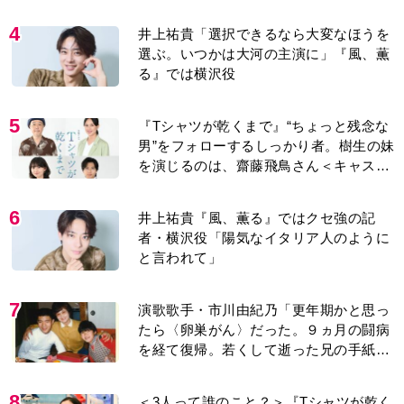
男”をフォローするしっかり者。樹生の妹
を演じるのは、齋藤飛鳥さん＜キャスト
紹介＞
6
井上祐貴『風、薫る』ではクセ強の記
者・横沢役「陽気なイタリア人のように
と言われて」
7
演歌歌手・市川由紀乃「更年期かと思っ
たら〈卵巣がん〉だった。９ヵ月の闘病
を経て復帰。若くして逝った兄の手紙を
今も支えに」【2026上半期BEST】
8
＜3人って誰のこと？＞『Tシャツが乾く
まで』水族館で咲子が放った〈何気ない
一言〉に視聴者「これも何かの伏線？」
「子どもの話だと…」
9
来週の『風、薫る』あらすじ。派出看護
を軌道に乗せようと懸命に働く直美。そ
してついに＜あの人＞が…＜ネタバレあ