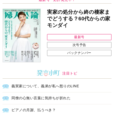
次号予告
バックナンバー
注目トピ
義実家について、義弟が私へ怒りのLINE
同僚の心無い言葉に気持ちが折れた
ピアノの月謝、払うべき？
中央公論新社の本
いじめのある世界に生きる君たち
へ
いじめられっ子だった精神科医の贈る
言葉