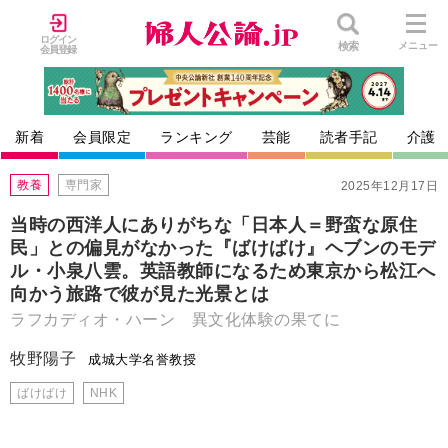
ログイン
検索
メニュー
会員登録
新着
会員限定
ランキング
芸能
読者手記
介護
教養
専門家
2025年12月17日
当時の西洋人にありがちな「日本人＝野蛮な原住
民」との偏見がなかった『ばけばけ』ヘブンのモデ
ル・小泉八雲。英語教師になるため東京から松江へ
向かう旅路で彼が見た光景とは
ラフカディオ・ハーン 異文化体験の果てに
牧野陽子
成城大学名誉教授
ばけばけ
NHK