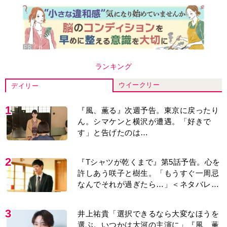
ウイークリー
デイリー
1
『風、薫る』次週予告。東京に戻ったり
ん。シマケンと横沢が遭遇。「好きで
す」と告げたのは…
2
『Tシャツが乾くまで』第5話予告。心を
許しあう咲子と樹生。「もうすぐ一周忌
なんでそれが過ぎたら…」＜ネタバレあ
り＞
3
井上祐貴「選択できるなら大変なほうを
選ぶ。いつかは大河の主演に」『風、薫
る』では横沢役
4
『風、薫る』主演の見上愛「りんは恋愛
に鈍感。やっと自分の気持ちを自覚する
ように」