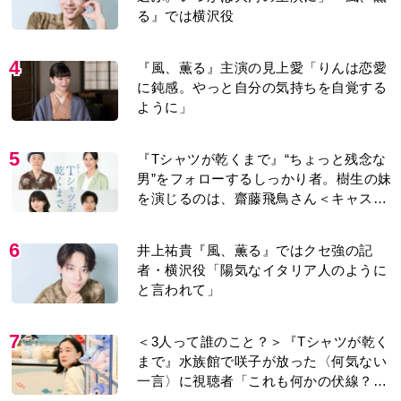
5
『Tシャツが乾くまで』“ちょっと残念な
男”をフォローするしっかり者。樹生の妹
を演じるのは、齋藤飛鳥さん＜キャスト
紹介＞
6
井上祐貴『風、薫る』ではクセ強の記
者・横沢役「陽気なイタリア人のように
と言われて」
7
＜3人って誰のこと？＞『Tシャツが乾く
まで』水族館で咲子が放った〈何気ない
一言〉に視聴者「これも何かの伏線？」
「子どもの話だと…」
8
演歌歌手・市川由紀乃「更年期かと思っ
たら〈卵巣がん〉だった。９ヵ月の闘病
を経て復帰。若くして逝った兄の手紙を
今も支えに」【2026上半期BEST】
9
『風、薫る』見上愛「りんの心が病気に