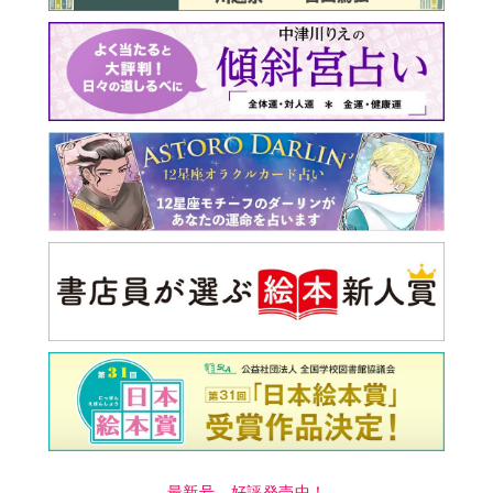
最新号 好評発売中！
実家の処分から終の棲家ま
でどうする？60代からの家
モンダイ
最新号