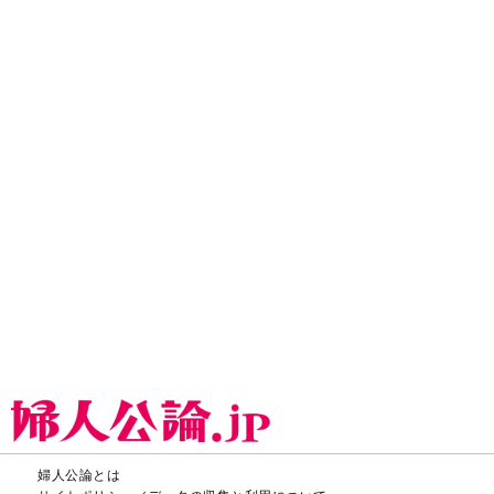
婦人公論とは
サイトポリシー／データの収集と利用について
「ｆｆ倶楽部」会員規約
「ｆｆ倶楽部」よくあるご質問
お問い合わせ
広告掲載
CHUOKORON-SHINSHA,INC.All right reserved