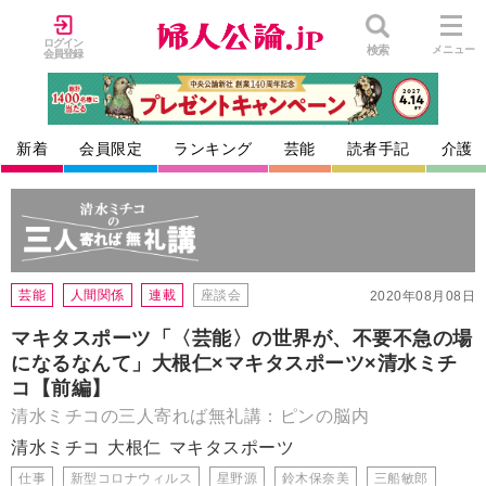
ログイン
検索
メニュー
会員登録
新着
会員限定
ランキング
芸能
読者手記
介護
芸能
人間関係
連載
座談会
2020年08月08日
マキタスポーツ「〈芸能〉の世界が、不要不急の場
になるなんて」大根仁×マキタスポーツ×清水ミチ
コ【前編】
清水ミチコの三人寄れば無礼講：ピンの脳内
清水ミチコ
大根仁
マキタスポーツ
仕事
新型コロナウィルス
星野源
鈴木保奈美
三船敏郎