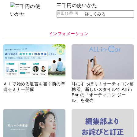
三千円の使いかた
原田ひ香 著
詳しくみる
インフォメーション
ＡＩで始める遺言を書く前の準
耳にすっぽり！オーティコン補
備セミナー開催
聴器、新しいスタイルで All in
Ear の「オーティコン ジー
ル」を発売