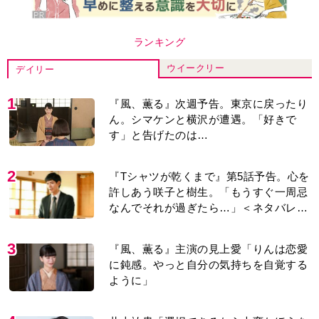
ランキング
ウイークリー
デイリー
1
『風、薫る』次週予告。東京に戻ったり
ん。シマケンと横沢が遭遇。「好きで
す」と告げたのは…
2
『Tシャツが乾くまで』第5話予告。心を
許しあう咲子と樹生。「もうすぐ一周忌
なんでそれが過ぎたら…」＜ネタバレあ
り＞
3
『風、薫る』主演の見上愛「りんは恋愛
に鈍感。やっと自分の気持ちを自覚する
ように」