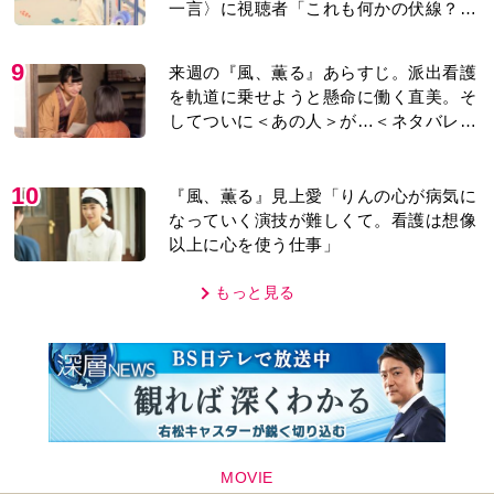
一言〉に視聴者「これも何かの伏線？」
「子どもの話だと…」
9
来週の『風、薫る』あらすじ。派出看護
を軌道に乗せようと懸命に働く直美。そ
してついに＜あの人＞が…＜ネタバレあ
り＞
10
『風、薫る』見上愛「りんの心が病気に
なっていく演技が難しくて。看護は想像
以上に心を使う仕事」
もっと見る
MOVIE