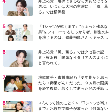
4
井上祐貴「選択できるなら大変なほうを
選ぶ。いつかは大河の主演に」『風、薫
る』では横沢役
5
『Tシャツが乾くまで』“ちょっと残念な
男”をフォローするしっかり者。樹生の妹
を演じるのは、齋藤飛鳥さん＜キャスト
紹介＞
6
井上祐貴『風、薫る』ではクセ強の記
者・横沢役「陽気なイタリア人のように
と言われて」
7
演歌歌手・市川由紀乃「更年期かと思っ
たら〈卵巣がん〉だった。９ヵ月の闘病
を経て復帰。若くして逝った兄の手紙を
今も支えに」【2026上半期BEST】
8
＜3人って誰のこと？＞『Tシャツが乾く
まで』水族館で咲子が放った〈何気ない