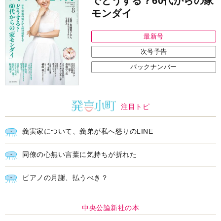
でどうする？60代からの家
モンダイ
最新号
次号予告
バックナンバー
注目トピ
義実家について、義弟が私へ怒りのLINE
同僚の心無い言葉に気持ちが折れた
ピアノの月謝、払うべき？
中央公論新社の本