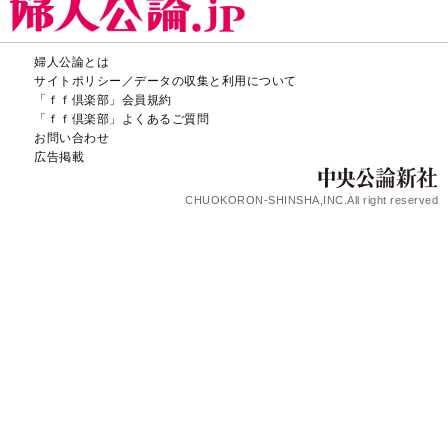
婦人公論とは
サイトポリシー／データの収集と利用について
「ｆｆ倶楽部」会員規約
「ｆｆ倶楽部」よくあるご質問
お問い合わせ
広告掲載
CHUOKORON-SHINSHA,INC.All right reserved