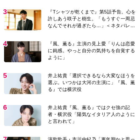
紹介＞
3
『Tシャツが乾くまで』第5話予告。心を
許しあう咲子と樹生。「もうすぐ一周忌
なんでそれが過ぎたら…」＜ネタバレあ
り＞
4
『風、薫る』主演の見上愛「りんは恋愛
に鈍感。やっと自分の気持ちを自覚する
ように」
5
井上祐貴「選択できるなら大変なほうを
選ぶ。いつかは大河の主演に」『風、薫
る』では横沢役
6
井上祐貴『風、薫る』ではクセ強の記
者・横沢役「陽気なイタリア人のように
と言われて」
7
演歌歌手・市川由紀乃「更年期かと思っ