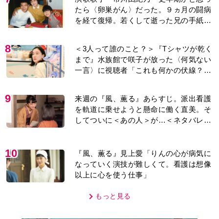
たら〈卵巣がん〉だった。９ヵ月の闘病
を経て復帰。若くして逝った兄の手紙を
今も支えに」【2026上半期BEST】
8
＜3人って誰のこと？＞『Tシャツが乾く
まで』水族館で咲子が放った〈何気ない
一言〉に視聴者「これも何かの伏線？」
「子どもの話だと…」
9
来週の『風、薫る』あらすじ。派出看護
を軌道に乗せようと懸命に働く直美。そ
してついに＜あの人＞が…＜ネタバレあ
り＞
10
『風、薫る』見上愛「りんの心が病気に
なっていく演技が難しくて。看護は想像
以上に心を使う仕事」
もっと見る