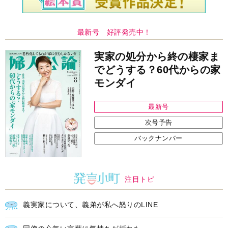
最新号 好評発売中！
実家の処分から終の棲家ま
でどうする？60代からの家
モンダイ
最新号
次号予告
バックナンバー
注目トピ
義実家について、義弟が私へ怒りのLINE