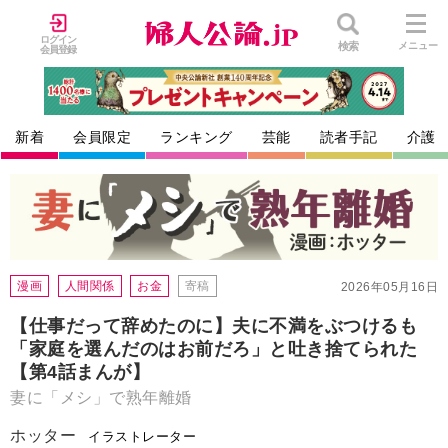
ログイン
検索
メニュー
会員登録
新着
会員限定
ランキング
芸能
読者手記
介護
漫画
人間関係
お金
寄稿
2026年05月16日
【仕事だって辞めたのに】夫に不満をぶつけるも
「家庭を選んだのはお前だろ」と吐き捨てられた
【第4話まんが】
妻に「メシ」で熟年離婚
ホッター
イラストレーター