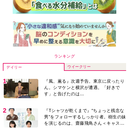
ランキング
ウイークリー
デイリー
1
『風、薫る』次週予告。東京に戻ったり
ん。シマケンと横沢が遭遇。「好きで
す」と告げたのは…
2
『Tシャツが乾くまで』“ちょっと残念な
男”をフォローするしっかり者。樹生の妹
を演じるのは、齋藤飛鳥さん＜キャスト