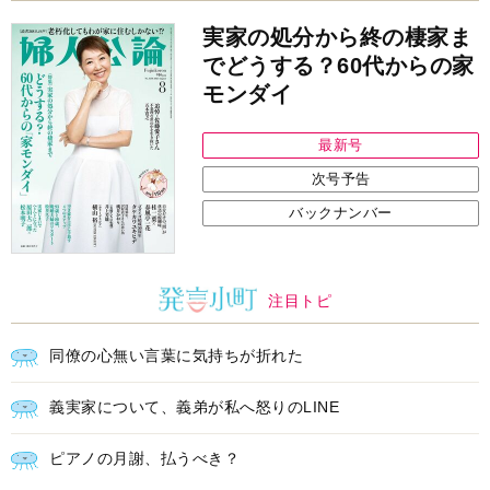
実家の処分から終の棲家ま
でどうする？60代からの家
モンダイ
最新号
次号予告
バックナンバー
注目トピ
同僚の心無い言葉に気持ちが折れた
義実家について、義弟が私へ怒りのLINE
ピアノの月謝、払うべき？