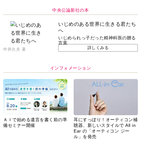
中央公論新社の本
いじめのある世界に生きる君たち
へ
いじめられっ子だった精神科医の贈る
言葉
詳しくみる
中井久夫 著
インフォメーション
ＡＩで始める遺言を書く前の準
耳にすっぽり！オーティコン補
備セミナー開催
聴器、新しいスタイルで All in
Ear の「オーティコン ジー
ル」を発売