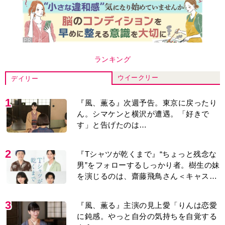
ランキング
ウイークリー
デイリー
1
『風、薫る』次週予告。東京に戻ったり
ん。シマケンと横沢が遭遇。「好きで
す」と告げたのは…
2
『Tシャツが乾くまで』“ちょっと残念な
男”をフォローするしっかり者。樹生の妹
を演じるのは、齋藤飛鳥さん＜キャスト
紹介＞
3
『風、薫る』主演の見上愛「りんは恋愛
に鈍感。やっと自分の気持ちを自覚する