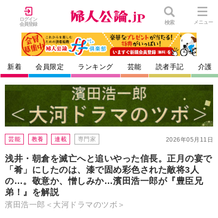
ログイン
検索
メニュー
会員登録
新着
会員限定
ランキング
芸能
読者手記
介護
芸能
教養
連載
専門家
2026年05月11日
浅井・朝倉を滅亡へと追いやった信長。正月の宴で
「肴」にしたのは、漆で固め彩色された敵将3人
の…。敬意か、憎しみか…濱田浩一郎が『豊臣兄
弟！』を解説
濱田浩一郎＜大河ドラマのツボ＞