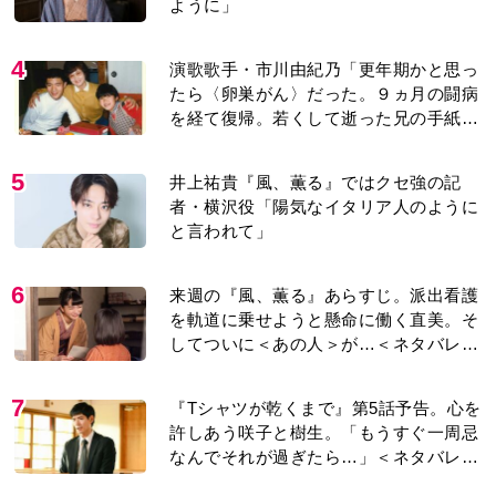
ように」
4
演歌歌手・市川由紀乃「更年期かと思っ
たら〈卵巣がん〉だった。９ヵ月の闘病
を経て復帰。若くして逝った兄の手紙を
今も支えに」【2026上半期BEST】
5
井上祐貴『風、薫る』ではクセ強の記
者・横沢役「陽気なイタリア人のように
と言われて」
6
来週の『風、薫る』あらすじ。派出看護
を軌道に乗せようと懸命に働く直美。そ
してついに＜あの人＞が…＜ネタバレあ
り＞
7
『Tシャツが乾くまで』第5話予告。心を
許しあう咲子と樹生。「もうすぐ一周忌
なんでそれが過ぎたら…」＜ネタバレあ
り＞