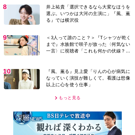
8
井上祐貴「選択できるなら大変なほうを
選ぶ。いつかは大河の主演に」『風、薫
る』では横沢役
9
＜3人って誰のこと？＞『Tシャツが乾く
まで』水族館で咲子が放った〈何気ない
一言〉に視聴者「これも何かの伏線？」
「子どもの話だと…」
10
『風、薫る』見上愛「りんの心が病気に
なっていく演技が難しくて。看護は想像
以上に心を使う仕事」
もっと見る