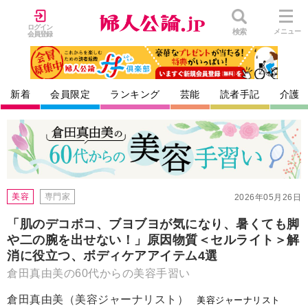
ログイン
検索
メニュー
会員登録
新着
会員限定
ランキング
芸能
読者手記
介護
美容
専門家
2026年05月26日
「肌のデコボコ、ブヨブヨが気になり、暑くても脚
や二の腕を出せない！」原因物質＜セルライト＞解
消に役立つ、ボディケアアイテム4選
倉田真由美の60代からの美容手習い
倉田真由美（美容ジャーナリスト）
美容ジャーナリスト