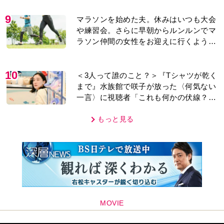
年」
9
マラソンを始めた夫。休みはいつも大会
や練習会。さらに早朝からルンルンでマ
ラソン仲間の女性をお迎えに行くように
なり…
10
＜3人って誰のこと？＞『Tシャツが乾く
まで』水族館で咲子が放った〈何気ない
一言〉に視聴者「これも何かの伏線？」
「子どもの話だと…」
もっと見る
MOVIE