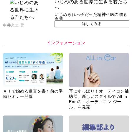
いじめのある世界に生きる君たち
へ
いじめられっ子だった精神科医の贈る
言葉
詳しくみる
中井久夫 著
インフォメーション
ＡＩで始める遺言を書く前の準
耳にすっぽり！オーティコン補
備セミナー開催
聴器、新しいスタイルで All in
Ear の「オーティコン ジー
ル」を発売