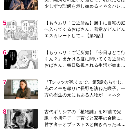
少しずつ理解を示し始める＜ネタバレあ
り＞
5
【もうムリ！ご近所姑】勝手に自宅の庭
へ入ってくるおばさん。善意がどんどん
エスカレートして…【第2話】
6
【もうムリ！ご近所姑】「今日はどこ行
くん？」出かける度に聞いてくる近所の
おばさん。毎日監視される生活が始ま
り…【第1話】
7
『Tシャツが乾くまで』第5話あらすじ。
充のメモを頼りに長野を訪ねた咲子。一
方の樹生の元にもある人物が…＜ネタバ
レあり＞
8
古代ギリシアの『植物誌』を82歳で完
訳・小川洋子「子育てと家事の合間に、
哲学者テオプラストスと向き合った50