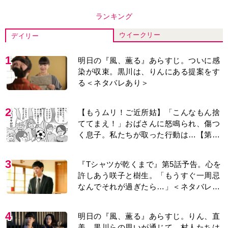
ランキング
ウイークリー
デイリー
1
明日の『風、薫る』あらすじ。ついに感
染が収束。黒川は、りんにある提案をす
る＜ネタバレあり＞
2
【もうムリ！ご近所姑】「こんなもん捨
ててまえ！」おばさんに怒鳴られ、傷つ
く息子。私たちが取った行動は…【第3
話】
3
『Tシャツが乾くまで』第5話予告。心を
許しあう咲子と樹生。「もうすぐ一周忌
なんでそれが過ぎたら…」＜ネタバレあ
り＞
4
明日の『風、薫る』あらすじ。りん、直
美、黒川らの思いが通じて、村人たちは