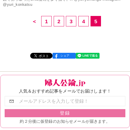
@yuri_konkatsu
＜
1
2
3
4
5
シェア