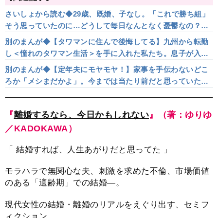
さいしょから読む◆29歳、既婚、子なし。「これで勝ち組」
そう思っていたのに…どうして毎日なんとなく憂鬱なの？
【離婚するなら、今日かもしれない】（1）
別のまんが◆【タワマンに住んで後悔してる】九州から転勤
し＜憧れのタワマン生活＞を手に入れた私たち。息子が入っ
た野球チームのおかげでママ友ができるも、早速聞かれたの
別のまんが◆【定年夫にモヤモヤ！】家事を手伝わないどこ
は…（1）
ろか「メシまだかよ」。今までは当たり前だと思っていたけ
ど…【第1話まんが】
『
離婚するなら、今日かもしれない
』（著：ゆりゆ
／KADOKAWA）
「 結婚すれば、人生あがりだと思ってた 」
モラハラで無関心な夫、刺激を求めた不倫、市場価値
のある「適齢期」での結婚―。
現代女性の結婚・離婚のリアルをえぐり出す、セミフ
ィクション。