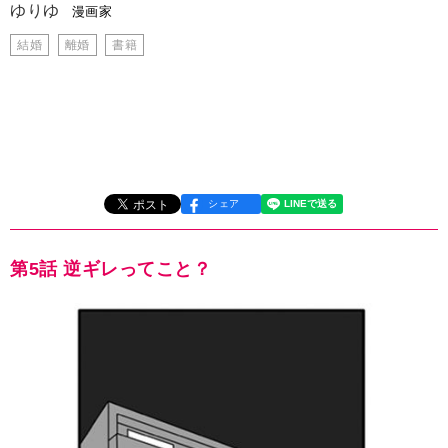
ゆりゆ
漫画家
結婚
離婚
書籍
シェア
第5話 逆ギレってこと？