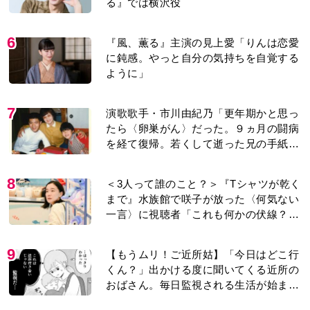
る』では横沢役
6
『風、薫る』主演の見上愛「りんは恋愛
に鈍感。やっと自分の気持ちを自覚する
ように」
7
演歌歌手・市川由紀乃「更年期かと思っ
たら〈卵巣がん〉だった。９ヵ月の闘病
を経て復帰。若くして逝った兄の手紙を
今も支えに」【2026上半期BEST】
8
＜3人って誰のこと？＞『Tシャツが乾く
まで』水族館で咲子が放った〈何気ない
一言〉に視聴者「これも何かの伏線？」
「子どもの話だと…」
9
【もうムリ！ご近所姑】「今日はどこ行
くん？」出かける度に聞いてくる近所の
おばさん。毎日監視される生活が始ま
り…【第1話】