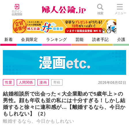
ログイン
検索
メニュー
会員登録
新着
会員限定
ランキング
芸能
読者手記
介護
性愛
人間関係
漫画
寄稿
2026年06月02日
結婚相談所で出会った＜大企業勤めで5歳年上＞の
男性。顔も年収も並の私には十分すぎる！しかし結
婚すると徐々に違和感が…【離婚するなら、今日か
もしれない】（2）
離婚するなら、今日かもしれない