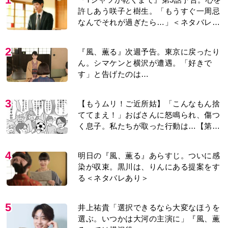
許しあう咲子と樹生。「もうすぐ一周忌
なんでそれが過ぎたら…」＜ネタバレあ
り＞
2
『風、薫る』次週予告。東京に戻ったり
ん。シマケンと横沢が遭遇。「好きで
す」と告げたのは…
3
【もうムリ！ご近所姑】「こんなもん捨
ててまえ！」おばさんに怒鳴られ、傷つ
く息子。私たちが取った行動は…【第3
話】
4
明日の『風、薫る』あらすじ。ついに感
染が収束。黒川は、りんにある提案をす
る＜ネタバレあり＞
5
井上祐貴「選択できるなら大変なほうを
選ぶ。いつかは大河の主演に」『風、薫