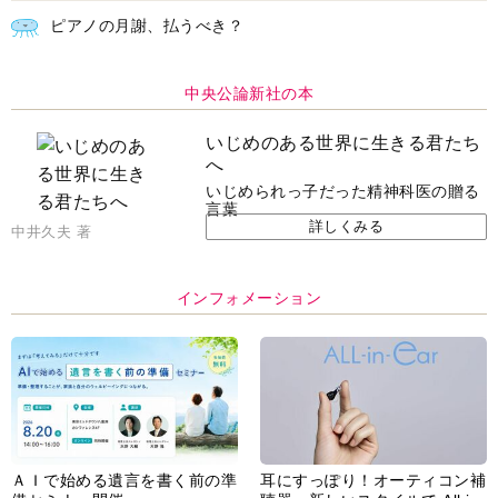
ピアノの月謝、払うべき？
中央公論新社の本
いじめのある世界に生きる君たち
へ
いじめられっ子だった精神科医の贈る
言葉
詳しくみる
中井久夫 著
インフォメーション
ＡＩで始める遺言を書く前の準
耳にすっぽり！オーティコン補