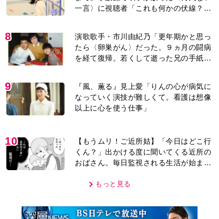
一言〉に視聴者「これも何かの伏線？」
「子どもの話だと…」
8
演歌歌手・市川由紀乃「更年期かと思っ
たら〈卵巣がん〉だった。９ヵ月の闘病
を経て復帰。若くして逝った兄の手紙を
今も支えに」【2026上半期BEST】
9
『風、薫る』見上愛「りんの心が病気に
なっていく演技が難しくて。看護は想像
以上に心を使う仕事」
10
【もうムリ！ご近所姑】「今日はどこ行
くん？」出かける度に聞いてくる近所の
おばさん。毎日監視される生活が始ま
り…【第1話】
もっと見る