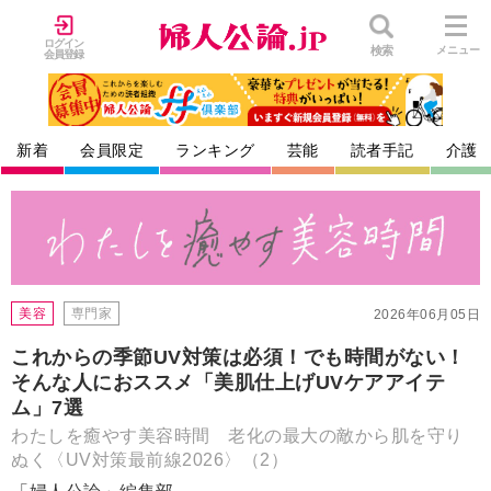
ログイン
検索
メニュー
会員登録
新着
会員限定
ランキング
芸能
読者手記
介護
美容
専門家
2026年06月05日
これからの季節UV対策は必須！でも時間がない！
そんな人におススメ「美肌仕上げUVケアアイテ
ム」7選
わたしを癒やす美容時間 老化の最大の敵から肌を守り
ぬく〈UV対策最前線2026〉（2）