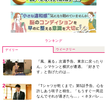
ランキング
ウイークリー
デイリー
1
『風、薫る』次週予告。東京に戻ったり
ん。シマケンと横沢が遭遇。「好きで
す」と告げたのは…
2
『Tシャツが乾くまで』第5話予告。心を
許しあう咲子と樹生。「もうすぐ一周忌
なんでそれが過ぎたら…」＜ネタバレあ
り＞