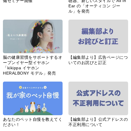
備セミナー開催
聴器、新しいスタイルで All in
Ear の「オーティコン ジー
ル」を発売
脳の健康習慣をサポートするオ
【編集部より】広告ページにつ
ープンイヤー型イヤホン
いてのお詫びと訂正
「kikippa イヤホン
HERALBONY モデル」発売
あなたのペット自慢を教えてく
【編集部より】公式アドレスの
ださい！
不正利用について