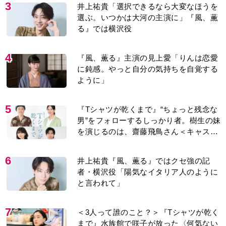
3
井上祐貴「選択できるなら大変なほうを
選ぶ。いつかは大河の主演に」『風、薫
る』では横沢役
4
『風、薫る』主演の見上愛「りんは恋愛
に鈍感。やっと自分の気持ちを自覚する
ように」
5
『Tシャツが乾くまで』“ちょっと残念な
男”をフォローするしっかり者。樹生の妹
を演じるのは、齋藤飛鳥さん＜キャスト
紹介＞
6
井上祐貴『風、薫る』ではクセ強の記
者・横沢役「陽気なイタリア人のように
と言われて」
7
＜3人って誰のこと？＞『Tシャツが乾く
まで』水族館で咲子が放った〈何気ない