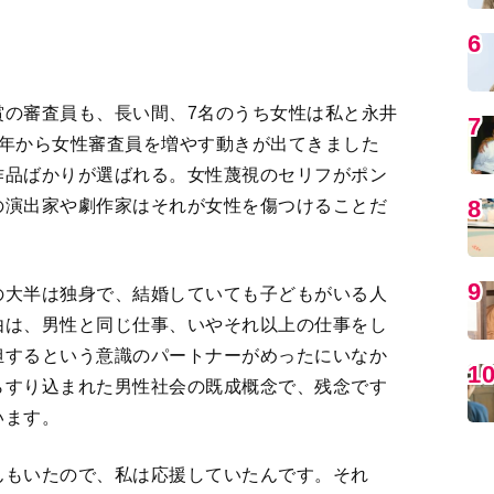
います。
んもいたので、私は応援していたんです。それ
とした矢先に、44歳の若さで亡くなってしまっ
MO
の3年後に、岸田理生さんも病気で亡くなって。そ
残っているわけですから、自分の目の黒いうちに
いけない。それが私に課せられた使命だと思いま
しい”とネガティブに使われている言葉を逆手にと
らえている“女々しい力”は、本当はこんなにもパ
えたかった。
編
者目線でリーダーシップを発揮しているのはドイ
ドのアーダーン首相じゃないですか？ 女性のほ
を柔軟に受け入れて、臨機応変に対応していくこ