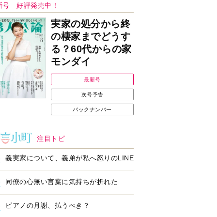
Ｉで始める遺言を書
耳にすっぽり！オーテ
前の準備セミナー開
ィコン補聴器、新しい
スタイルで All in Ear
の「オーティコン ジー
ル」を発売
の健康習慣をサポー
【編集部より】広告ペ
するオープンイヤー
ージについてのお詫び
ヤホン「kikippa イ
と訂正
ン HERALBONY
デル」発売