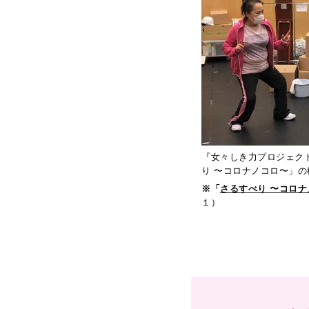
グチ
＜
1