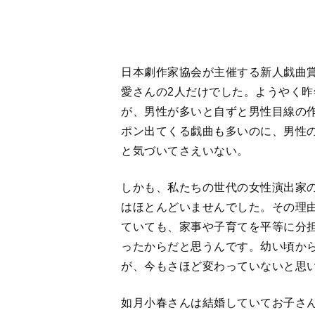
が、今もさほど変わっていないと思
如月小春さんは結婚していてお子さ
が、このプロジェクトを立ち上げよう
た。クモ膜下出血でした。そしてそ
れから20年たった今、私一人が生き
このプロジェクトを実現させなきゃ
す。
タイトルの『女々しき力』は、“女々
りました。男性が勝手にマイナスにと
ワフルで素晴らしいものなのだと訴
だって、今回のコロナ禍でも、生活
ツのメルケル首相やニュージーラン
うが現実的で、その場その場の状況