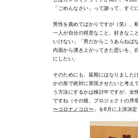
『女々しき力プロジェク
り 〜コロナノコロ〜」
※「
さるすべり 〜コロナ
１）