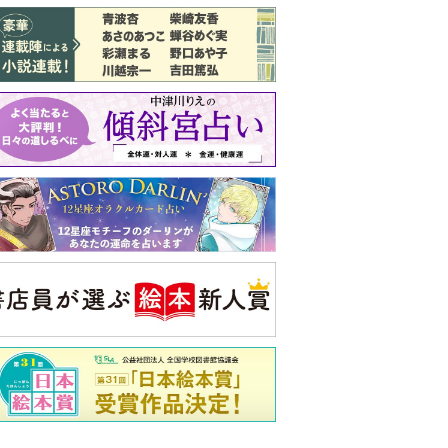
バックナンバー
注目トピ
義実家について、義弟が私へ怒りのLINE
同僚の心無い言葉に気持ちが折れた
ピアノの月謝、払うべき？
央公論新社の本
いじめのある世界に生き
る君たちへ
いじめられっ子だった精神
科医の贈る言葉
詳しくみる
久夫 著
ンフォメーション