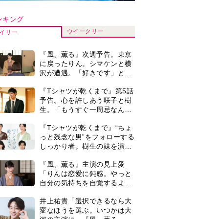
自分の気持ちを自覚するよう
に」
井上祐貴「選択できるなら大
変なほうを選ぶ。いつかは大
河の主演に」『風、薫る』で
は横沢役
井上祐貴『風、薫る』ではク
セ強の記者・横沢役「陽気な
イタリア人のようにと言われ
て」
演歌歌手・市川由紀乃「更年
期かと思ったら〈卵巣がん〉
だった。９ヵ月の闘病を経て
復帰。若くして逝った兄の手
＜3人って誰のこと？＞『Tシ
紙を今も支えに」【2026上半
ャツが乾くまで』水族館で咲
期BEST】
子が放った〈何気ない一言〉
に視聴者「これも何かの伏
来週の『風、薫る』あらす
線？」「子どもの話だと…」
じ。派出看護を軌道に乗せよ
うと懸命に働く直美。そして
ついに＜あの人＞が…＜ネタ
0
『風、薫る』見上愛「りんの
バレあり＞
心が病気になっていく演技が