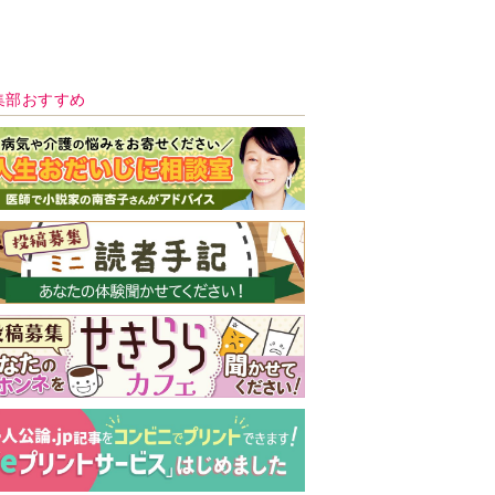
新号 好評発売中！
実家の処分から終
の棲家までどうす
る？60代からの家
モンダイ
最新号
次号予告