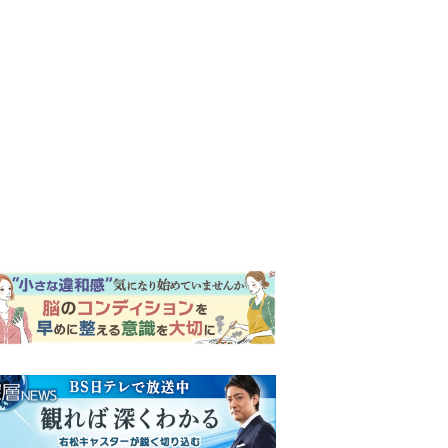
ンキング
ウイークリー
イリー
『風、薫る』次週予告。東京
に戻ったりん。シマケンと横
沢が遭遇。「好きです」と告
げたのは…
『Tシャツが乾くまで』第5話
予告。心を許しあう咲子と樹
生。「もうすぐ一周忌なんで
それが過ぎたら…」＜ネタバ
『Tシャツが乾くまで』“ちょ
レあり＞
っと残念な男”をフォローする
しっかり者。樹生の妹を演じ
るのは、齋藤飛鳥さん＜キャ
『風、薫る』主演の見上愛
スト紹介＞
「りんは恋愛に鈍感。やっと