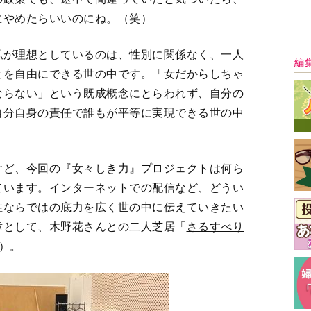
最
ト～序章』として上演される「さるすべ
の稽古風景（木野花さんとの二人舞台）
ノコロ〜
」
（8月5日〜 9日／座・高円寺
すべての写真を見る