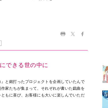
ラ
デ
にできる世の中に
1
力』と銘打ったプロジェクトを企画していたんで
2
劇作家たちが集まって、それぞれが書いた戯曲を
をともに喜び、お客様にも大いに楽しんでいただ
3
経て間もなく実現するはずでした。2000年頃、女
4
生さん、そして私の3人くらいでした。「日本の演
何を言っても通らない。だったら女同士で集まっ