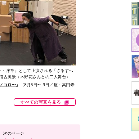
を吐き出すのも大事
2
3
4
＞
中
中井
イ