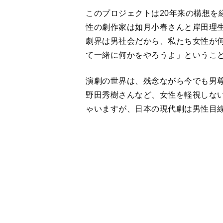
て一緒に何かをやろうよ」というこ
演劇の世界は、残念ながら今でも男
野田秀樹さんなど、女性を軽視しな
ゃいますが、日本の現代劇は男性目
日本劇作家協会が主催する新人戯曲
愛さんの2人だけでした。ようやく
が、男性が多いと自ずと男性目線の
ポン出てくる戯曲も多いのに、男性
と気づいてさえいない。
しかも、私たちの世代の女性演出家
はほとんどいませんでした。その理
ていても、家事や子育てを平等に分
ったからだと思うんです。幼い頃か