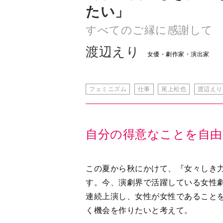
渡辺えり
女優・劇作家・演出家
フェミニズム
仕事
尾上松也
渡辺えり
自分の得意なことを自由
この夏から秋にかけて、『女々しき
す。今、演劇界で活躍している女性
連続上演し、女性が女性であること
く機会を作りたいと考えて。
このプロジェクトは20年来の構想を
性の劇作家は如月小春さんと岸田理
劇界は男社会だから、私たち女性が