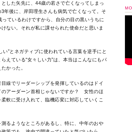
を測るようなところがあるし、特に、中年のおや
の政策でも、途中で間違っていたと気づいたら、
にやめたらいいのにね。（笑）
私が理想としているのは、性別に関係なく、一人
とを自由にできる世の中です。「女だからしちゃ
ならない」という既成概念にとらわれず、自分の
自分自身の責任で誰もが平等に実現できる世の中
けど、今回の『女々しき力』プロジェクトは何ら
ています。インターネットでの配信など、どうい
性ならではの底力を広く世の中に伝えていきたい
章として、木野花さんとの二人芝居「
さるすべり
）。