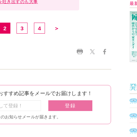
Ａ
く
催
脳
ト
型イ
ヤホ
モ