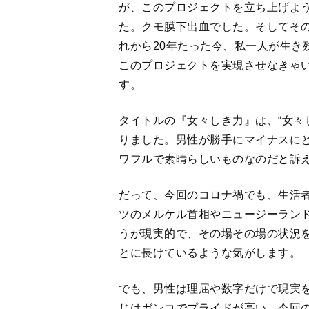
とに長けているような気がします。
でも、男性は理屈や数字だけで現実
じはガンコでプライドが高い。今回
「ごめんなさい」って謝って、すぐ
男性を責めてばかりですが（笑）、
一人が自分の得意なこと、好きなこ
いけない」「男だからこうあらねば
内面から湧き上がってきた思いを、
にしたい。
そのためにも、延期にはなりました
かの形で絶対に実現させたいと考え
う方法にするかは検討中ですが、女
ですね（その後、プロジェクトの序
〜コロナノコロ〜
」を8月に上演決定