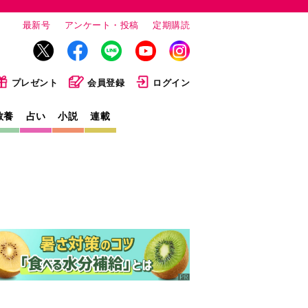
最新号
アンケート・投稿
定期購読
プレゼント
会員登録
ログイン
教養
占い
小説
連載