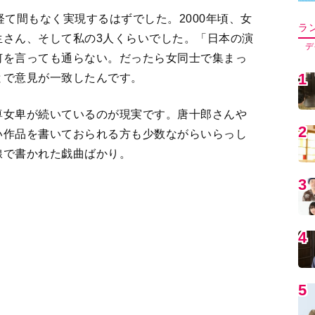
とで意見が一致したんです。
5
尊女卑が続いているのが現実です。唐十郎さんや
い作品を書いておられる方も少数ながらいらっし
6
線で書かれた戯曲ばかり。
賞の審査員も、長い間、7名のうち女性は私と永井
7
昨年から女性審査員を増やす動きが出てきました
作品ばかりが選ばれる。女性蔑視のセリフがポン
8
の演出家や劇作家はそれが女性を傷つけることだ
9
の大半は独身で、結婚していても子どもがいる人
由は、男性と同じ仕事、いやそれ以上の仕事をし
担するという意識のパートナーがめったにいなか
1
らすり込まれた男性社会の既成概念で、残念です