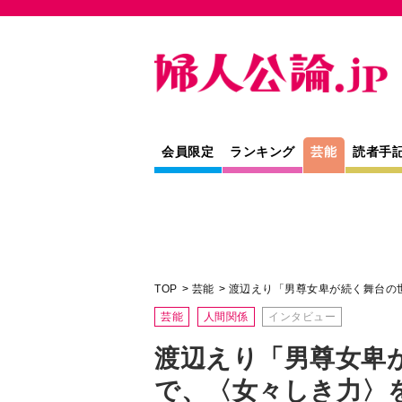
会員限定
ランキング
芸能
読者手
TOP
芸能
渡辺えり「男尊女卑が続く舞台の
芸能
人間関係
インタビュー
渡辺えり「男尊女卑
で、〈女々しき力〉
たい」
すべてのご縁に感謝して