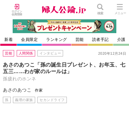
ログイン
検索
メニュー
会員登録
新着
会員限定
ランキング
芸能
読者手記
介護
芸能
人間関係
インタビュー
2020年12月24日
あさのあつこ「孫の誕生日プレゼント、お年玉、七
五三……わが家のルールは」
孫疲れのホンネ
あさのあつこ
作家
孫
義理の家族
セカンドライフ