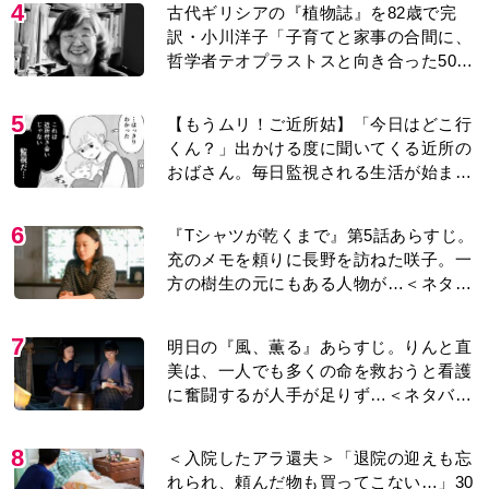
4
古代ギリシアの『植物誌』を82歳で完
訳・小川洋子「子育てと家事の合間に、
哲学者テオプラストスと向き合った50
年」
5
【もうムリ！ご近所姑】「今日はどこ行
くん？」出かける度に聞いてくる近所の
おばさん。毎日監視される生活が始ま
り…【第1話】
6
『Tシャツが乾くまで』第5話あらすじ。
充のメモを頼りに長野を訪ねた咲子。一
方の樹生の元にもある人物が…＜ネタバ
レあり＞
7
明日の『風、薫る』あらすじ。りんと直
美は、一人でも多くの命を救おうと看護
に奮闘するが人手が足りず…＜ネタバレ
あり＞
8
＜入院したアラ還夫＞「退院の迎えも忘
れられ、頼んだ物も買ってこない…」30