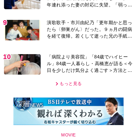
年連れ添った妻の対応に失望。「弱った
時こそ助け合うのが夫婦では」との訴え
に女性たちの反応は…
9
演歌歌手・市川由紀乃「更年期かと思っ
たら〈卵巣がん〉だった。９ヵ月の闘病
を経て復帰。若くして逝った兄の手紙を
今も支えに」【2026上半期BEST】
10
「病院より美容院」「84歳でハイヒー
ル」84歳一人暮らし・高橋恵が語る＜今
日を少しだけ気分よく過ごす＞方法と
は…
もっと見る
MOVIE