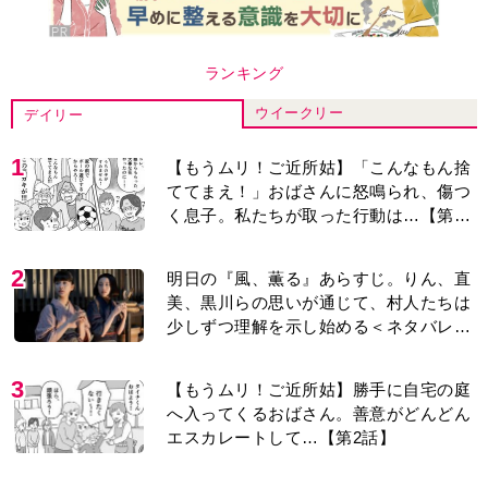
ランキング
ウイークリー
デイリー
1
【もうムリ！ご近所姑】「こんなもん捨
ててまえ！」おばさんに怒鳴られ、傷つ
く息子。私たちが取った行動は…【第3
話】
2
明日の『風、薫る』あらすじ。りん、直
美、黒川らの思いが通じて、村人たちは
少しずつ理解を示し始める＜ネタバレあ
り＞
3
【もうムリ！ご近所姑】勝手に自宅の庭
へ入ってくるおばさん。善意がどんどん
エスカレートして…【第2話】