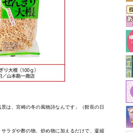
、サラダや酢の物、炒め物に加えるだけで、凝縮
要冷凍）1080円／地頭鶏ランド日南
山本勘一商店
新宿サザンテラス内
）、オンラインショップあり（商品は編集部
.jp/