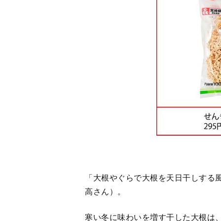
高さん）。
寒い冬に味わいを増す干した大根は
された旨味がプラスされます。
▶︎みやざき地頭鶏炭火焼（160ｇ、
▶︎せんぎり大根（100ｇ）295円／
新宿みやざき館KONNE
●東京都渋谷区代々木2-2-1
☎03・5333・7764
店舗への注文可（代引きのみ
がセレクトしました）
公式サイト
https://www.konne