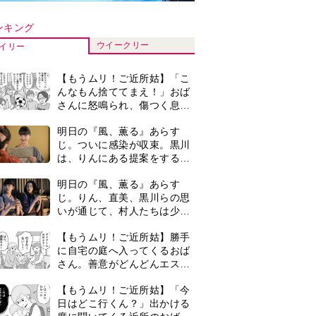
さん。善意がどんどんエスカ
レートして…【第2話】
【もうムリ！ご近所姑】「今
日はどこ行くん？」出かける
度に聞いてくる近所のおばさ
ん。毎日監視される生活が始
古代ギリシアの『植物誌』を
まり…【第1話】
82歳で完訳・小川洋子「子育
てと家事の合間に、哲学者テ
オプラストスと向き合った50
『Tシャツが乾くまで』第5話
年」
あらすじ。充のメモを頼りに
長野を訪ねた咲子。一方の樹
生の元にもある人物が…＜ネ
明日の『風、薫る』あらす
タバレあり＞
じ。りんと直美は、一人でも
多くの命を救おうと看護に奮
闘するが人手が足りず…＜ネ
＜入院したアラ還夫＞「退院
タバレあり＞
の迎えも忘れられ、頼んだ物
も買ってこない…」30年連れ
添った妻の対応に失望。「弱
0
『風、薫る』赤痢患者で長太
った時こそ助け合うのが夫婦
郎の母・アサ役は美山加恋。
では」との訴えに女性たちの