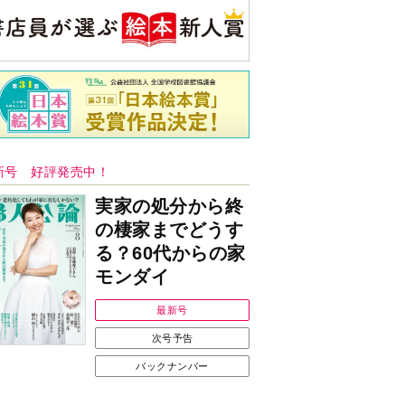
央公論新社の本
もうじきたべられるぼく
はせがわゆうじ 作
詳しくみる
ンフォメーション
Ｉで始める遺言を書
耳にすっぽり！オーテ
前の準備セミナー開
ィコン補聴器、新しい
スタイルで All in Ear
の「オーティコン ジー
ル」を発売