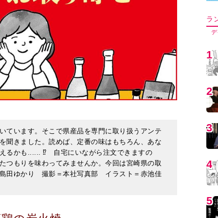
5
6
いています。そこで県産品を専門に取り扱うアンテ
7
を聞きました。読めば、定番の味はもちろん、あな
かも...... ⁉︎ 自宅にいながら注文できますの
たつもりを味わってみませんか。今回は宮崎県の取
8
島田ゆかり 撮影＝本社写真部 イラスト＝赤池佳
9
頭鶏の炭火焼
1
の炭火焼は、県を代表する料理。