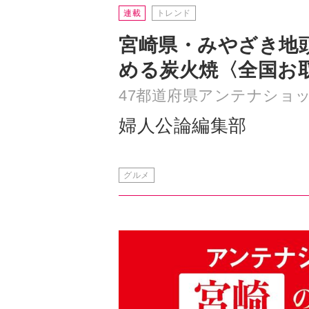
める炭火焼〈全国お
47都道府県アンテナショ
婦人公論編集部
グルメ