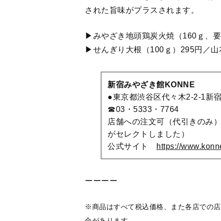
ーーーー
※商品はすべて税込価格、また各店での店
合があります
※「店舗への注文可」とある場合は、注記
発送）での支払いが可能です
【関連記事】
大分県・県産の大葉使用「ジェノベー
熊本県・阿蘇の牧草で育った特産牛の
せグルメ〉
長崎県・全国茶品評会で4連覇達成の「
47都道府県アンテナショップが推す