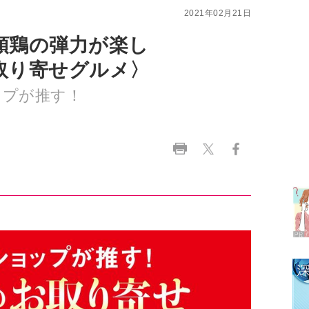
取り寄せグルメ〉
ップが推す！
ラ
デ
1
2
3
4