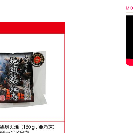
処でも出されている、みやざき地頭鶏（じとっ
人気菓子、宮崎原産の柑橘類へべす、冷汁の素や
、特に大きく展開されているのがたくあんや切干