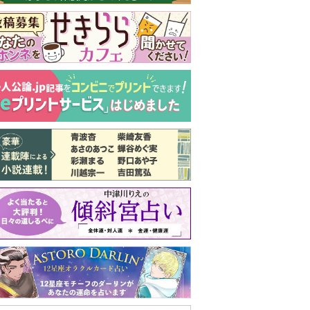
実家の処分から終
の棲家までどうす
る？60代からの家
モンダイ
最新号
次号予告
バックナンバー
注目トピ
結婚1か月で離婚を決めました。本当に
よかったのでしょうか
婚約者がBL愛好家でした
見知らぬ女性からの悪意 どうしたらよ
いか