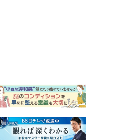
ンキング
ウイークリー
イリー
【もうムリ！ご近所姑】「こ
んなもん捨ててまえ！」おば
さんに怒鳴られ、傷つく息
子。私たちが取った行動は…
明日の『風、薫る』あらす
【第3話】
じ。ついに感染が収束。黒川
は、りんにある提案をする＜
ネタバレあり＞
明日の『風、薫る』あらす
じ。りん、直美、黒川らの思
いが通じて、村人たちは少し
ずつ理解を示し始める＜ネタ
【もうムリ！ご近所姑】勝手
バレあり＞
に自宅の庭へ入ってくるおば