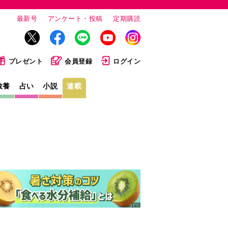
最新号
アンケート・投稿
定期購読
プレゼント
会員登録
ログイン
教養
占い
小説
連載