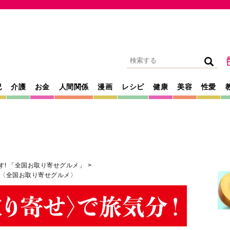
記
介護
お金
人間関係
漫画
レシピ
健康
美容
性愛
す! 「全国お取り寄せグルメ」
〈全国お取り寄せグルメ〉
2021年02月21日
頭鶏の弾力が楽し