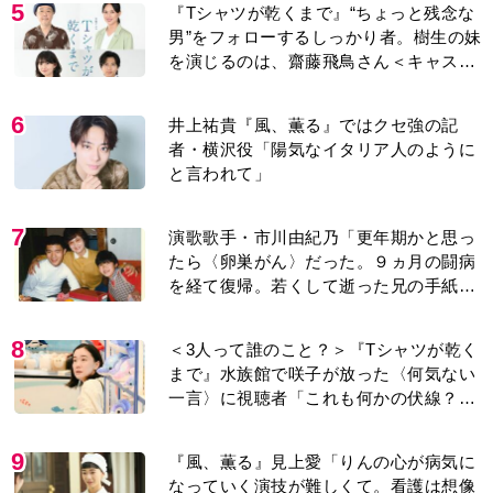
5
『Tシャツが乾くまで』“ちょっと残念な
男”をフォローするしっかり者。樹生の妹
を演じるのは、齋藤飛鳥さん＜キャスト
紹介＞
6
井上祐貴『風、薫る』ではクセ強の記
者・横沢役「陽気なイタリア人のように
と言われて」
7
演歌歌手・市川由紀乃「更年期かと思っ
たら〈卵巣がん〉だった。９ヵ月の闘病
を経て復帰。若くして逝った兄の手紙を
今も支えに」【2026上半期BEST】
8
＜3人って誰のこと？＞『Tシャツが乾く
まで』水族館で咲子が放った〈何気ない
一言〉に視聴者「これも何かの伏線？」
「子どもの話だと…」
9
『風、薫る』見上愛「りんの心が病気に
なっていく演技が難しくて。看護は想像