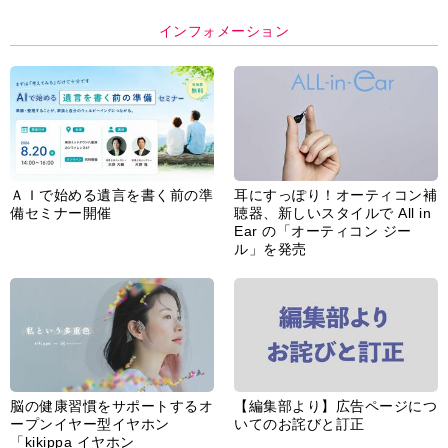
インフォメーション
ＡＩで始める遺言を書く前の準
耳にすっぽり！オーティコン補
備セミナー開催
聴器、新しいスタイルで All in
Ear の「オーティコン ジー
ル」を発売
脳の健康習慣をサポートするオ
【編集部より】広告ページにつ
ープンイヤー型イヤホン
いてのお詫びと訂正
「kikippa イヤホン