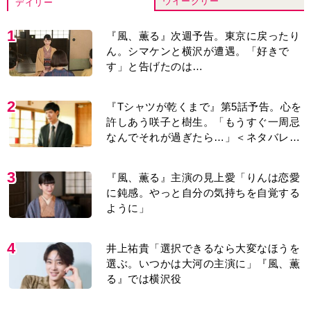
ウイークリー
デイリー
1
『風、薫る』次週予告。東京に戻ったり
ん。シマケンと横沢が遭遇。「好きで
す」と告げたのは…
2
『Tシャツが乾くまで』第5話予告。心を
許しあう咲子と樹生。「もうすぐ一周忌
なんでそれが過ぎたら…」＜ネタバレあ
り＞
3
『風、薫る』主演の見上愛「りんは恋愛
に鈍感。やっと自分の気持ちを自覚する
ように」
4
井上祐貴「選択できるなら大変なほうを
選ぶ。いつかは大河の主演に」『風、薫
る』では横沢役