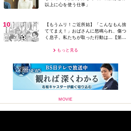
以上に心を使う仕事」
10
【もうムリ！ご近所姑】「こんなもん捨
ててまえ！」おばさんに怒鳴られ、傷つ
く息子。私たちが取った行動は…【第3
話】
もっと見る
MOVIE