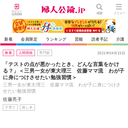
ログイン
検索
メニュー
会員登録
新着
会員限定
ランキング
芸能
読者手記
介護
教養
人間関係
専門家
2021年04月15日
「テストの点が悪かったとき、どんな言葉をかけ
る？」＜三男一女が東大理三 佐藤ママ流 わが子
に身につけさせたい勉強習慣＞
三男一女が東大理三 佐藤ママ流 わが子に身につけさ
せたい勉強習慣
佐藤亮子
子育て
推し本