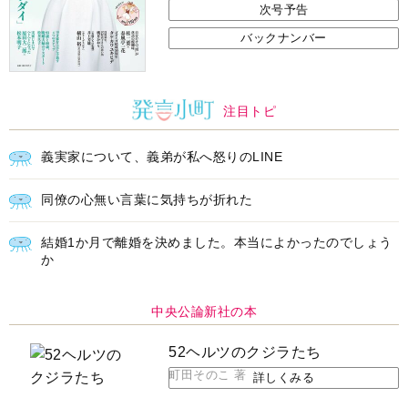
次号予告
バックナンバー
注目トピ
義実家について、義弟が私へ怒りのLINE
同僚の心無い言葉に気持ちが折れた
結婚1か月で離婚を決めました。本当によかったのでしょう
か
中央公論新社の本
52ヘルツのクジラたち
町田そのこ 著
詳しくみる