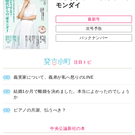
モンダイ
最新号
次号予告
バックナンバー
注目トピ
義実家について、義弟が私へ怒りのLINE
結婚1か月で離婚を決めました。本当によかったのでしょう
か
ピアノの月謝、払うべき？
中央公論新社の本