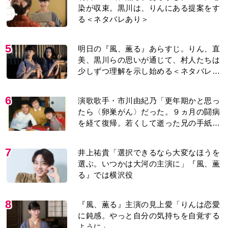
染が収束。黒川は、りんにある提案をす
る＜ネタバレあり＞
5
明日の『風、薫る』あらすじ。りん、直
美、黒川らの思いが通じて、村人たちは
少しずつ理解を示し始める＜ネタバレあ
り＞
6
演歌歌手・市川由紀乃「更年期かと思っ
たら〈卵巣がん〉だった。９ヵ月の闘病
を経て復帰。若くして逝った兄の手紙を
今も支えに」【2026上半期BEST】
7
井上祐貴「選択できるなら大変なほうを
選ぶ。いつかは大河の主演に」『風、薫
る』では横沢役
8
『風、薫る』主演の見上愛「りんは恋愛
に鈍感。やっと自分の気持ちを自覚する
ように」