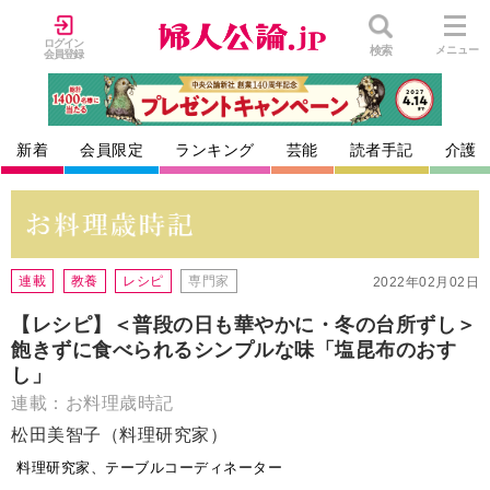
ログイン
検索
メニュー
会員登録
新着
会員限定
ランキング
芸能
読者手記
介護
連載
教養
レシピ
専門家
2022年02月02日
【レシピ】＜普段の日も華やかに・冬の台所ずし＞
飽きずに食べられるシンプルな味「塩昆布のおす
し」
連載：お料理歳時記
松田美智子（料理研究家）
料理研究家、テーブルコーディネーター