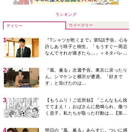
ランキング
ウイークリー
デイリー
1
『Tシャツが乾くまで』第5話予告。心を
許しあう咲子と樹生。「もうすぐ一周忌
なんでそれが過ぎたら…」＜ネタバレあ
り＞
2
『風、薫る』次週予告。東京に戻ったり
ん。シマケンと横沢が遭遇。「好きで
す」と告げたのは…
3
【もうムリ！ご近所姑】「こんなもん捨
ててまえ！」おばさんに怒鳴られ、傷つ
く息子。私たちが取った行動は…【第3
話】
4
明日の『風、薫る』あらすじ。ついに感