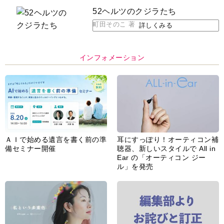
52ヘルツのクジラたち
町田そのこ 著
詳しくみる
インフォメーション
ＡＩで始める遺言を書く前の準
耳にすっぽり！オーティコン補
備セミナー開催
聴器、新しいスタイルで All in
Ear の「オーティコン ジー
ル」を発売