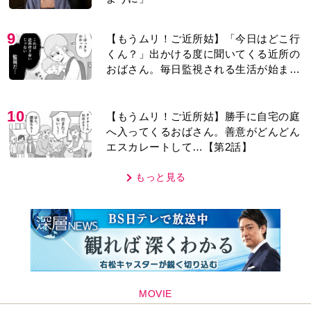
9
【もうムリ！ご近所姑】「今日はどこ行
くん？」出かける度に聞いてくる近所の
おばさん。毎日監視される生活が始ま
り…【第1話】
10
【もうムリ！ご近所姑】勝手に自宅の庭
へ入ってくるおばさん。善意がどんどん
エスカレートして…【第2話】
もっと見る
MOVIE