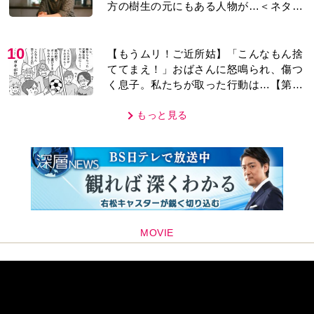
方の樹生の元にもある人物が…＜ネタバ
レあり＞
10
【もうムリ！ご近所姑】「こんなもん捨
ててまえ！」おばさんに怒鳴られ、傷つ
く息子。私たちが取った行動は…【第3
話】
もっと見る
MOVIE