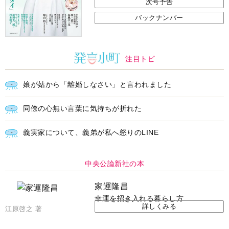
次号予告
バックナンバー
注目トピ
娘が姑から「離婚しなさい」と言われました
同僚の心無い言葉に気持ちが折れた
義実家について、義弟が私へ怒りのLINE
中央公論新社の本
家運隆昌
幸運を招き入れる暮らし方
詳しくみる
江原啓之 著