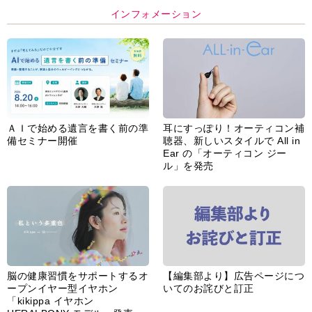
インフォメーション
ＡＩで始める遺言を書く前の準
耳にすっぽり！オーティコン補
備セミナー開催
聴器、新しいスタイルで All in
Ear の「オーティコン ジー
ル」を発売
脳の健康習慣をサポートするオ
【編集部より】広告ページにつ
ープンイヤー型イヤホン
いてのお詫びと訂正
「kikippa イヤホン