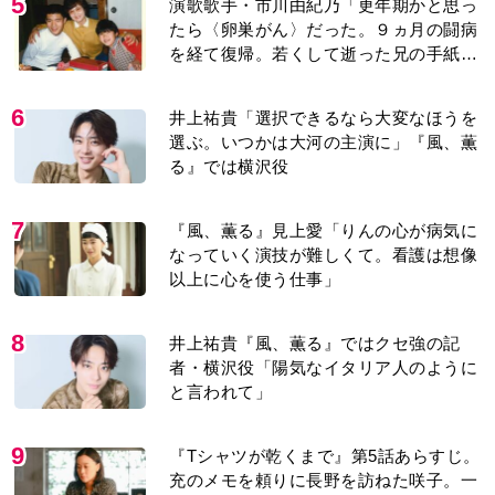
5
演歌歌手・市川由紀乃「更年期かと思っ
たら〈卵巣がん〉だった。９ヵ月の闘病
を経て復帰。若くして逝った兄の手紙を
今も支えに」【2026上半期BEST】
6
井上祐貴「選択できるなら大変なほうを
選ぶ。いつかは大河の主演に」『風、薫
る』では横沢役
7
『風、薫る』見上愛「りんの心が病気に
なっていく演技が難しくて。看護は想像
以上に心を使う仕事」
8
井上祐貴『風、薫る』ではクセ強の記
者・横沢役「陽気なイタリア人のように
と言われて」
9
『Tシャツが乾くまで』第5話あらすじ。
充のメモを頼りに長野を訪ねた咲子。一