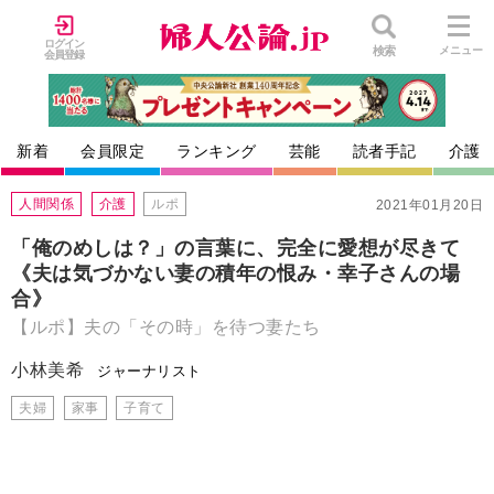
ログイン
検索
メニュー
会員登録
新着
会員限定
ランキング
芸能
読者手記
介護
人間関係
介護
ルポ
2021年01月20日
「俺のめしは？」の言葉に、完全に愛想が尽きて
《夫は気づかない妻の積年の恨み・幸子さんの場
合》
【ルポ】夫の「その時」を待つ妻たち
小林美希
ジャーナリスト
夫婦
家事
子育て