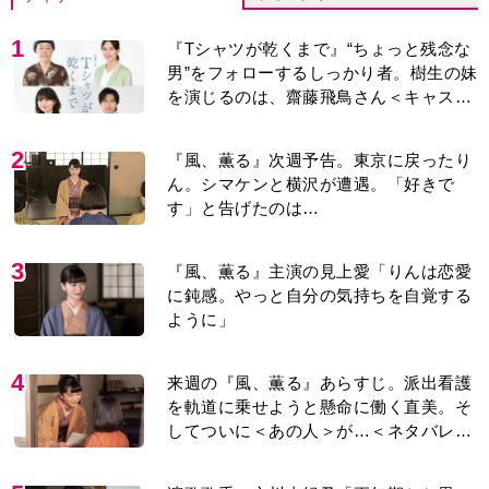
1
『Tシャツが乾くまで』“ちょっと残念な
男”をフォローするしっかり者。樹生の妹
を演じるのは、齋藤飛鳥さん＜キャスト
紹介＞
2
『風、薫る』次週予告。東京に戻ったり
ん。シマケンと横沢が遭遇。「好きで
す」と告げたのは…
3
『風、薫る』主演の見上愛「りんは恋愛
に鈍感。やっと自分の気持ちを自覚する
ように」
4
来週の『風、薫る』あらすじ。派出看護
を軌道に乗せようと懸命に働く直美。そ
してついに＜あの人＞が…＜ネタバレあ
り＞