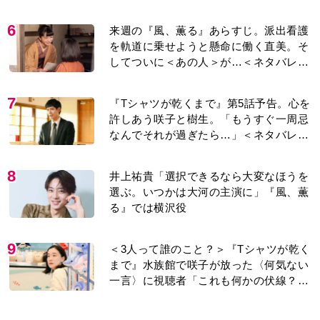
6
来週の『風、薫る』あらすじ。派出看護
を軌道に乗せようと懸命に働く直美。そ
してついに＜あの人＞が…＜ネタバレあ
り＞
7
『Tシャツが乾くまで』第5話予告。心を
許しあう咲子と樹生。「もうすぐ一周忌
なんでそれが過ぎたら…」＜ネタバレあ
り＞
8
井上祐貴「選択できるなら大変なほうを
選ぶ。いつかは大河の主演に」『風、薫
る』では横沢役
9
＜3人って誰のこと？＞『Tシャツが乾く
まで』水族館で咲子が放った〈何気ない
一言〉に視聴者「これも何かの伏線？」
「子どもの話だと…」