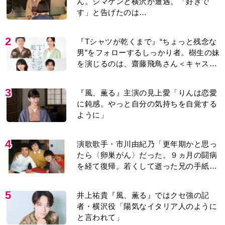
ん。シマケンと横沢が遭遇。「好きで
す」と告げたのは…
2
『Tシャツが乾くまで』“ちょっと残念な
男”をフォローするしっかり者。樹生の妹
を演じるのは、齋藤飛鳥さん＜キャスト
紹介＞
3
『風、薫る』主演の見上愛「りんは恋愛
に鈍感。やっと自分の気持ちを自覚する
ように」
4
演歌歌手・市川由紀乃「更年期かと思っ
たら〈卵巣がん〉だった。９ヵ月の闘病
を経て復帰。若くして逝った兄の手紙を
今も支えに」【2026上半期BEST】
5
井上祐貴『風、薫る』ではクセ強の記
者・横沢役「陽気なイタリア人のように
と言われて」