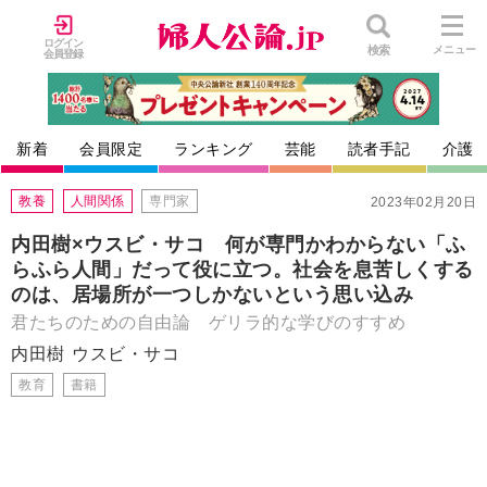
ログイン
検索
メニュー
会員登録
新着
会員限定
ランキング
芸能
読者手記
介護
教養
人間関係
専門家
2023年02月20日
内田樹×ウスビ・サコ 何が専門かわからない「ふ
らふら人間」だって役に立つ。社会を息苦しくする
のは、居場所が一つしかないという思い込み
君たちのための自由論 ゲリラ的な学びのすすめ
内田樹
ウスビ・サコ
教育
書籍