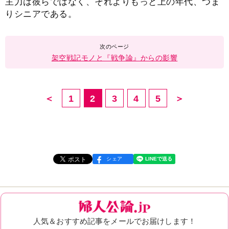
主力は彼らではなく、それよりもっと上の年代、つま
りシニアである。
架空戦記モノと『戦争論』からの影響
＜
1
2
3
4
5
＞
シェア