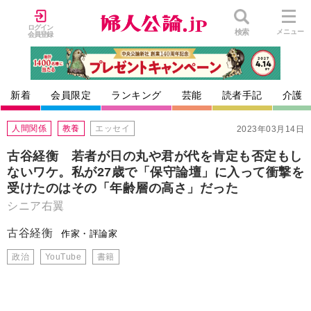
ログイン
検索
メニュー
会員登録
新着
会員限定
ランキング
芸能
読者手記
介護
人間関係
教養
エッセイ
2023年03月14日
古谷経衡 若者が日の丸や君が代を肯定も否定もし
ないワケ。私が27歳で「保守論壇」に入って衝撃を
受けたのはその「年齢層の高さ」だった
シニア右翼
古谷経衡
作家・評論家
政治
YouTube
書籍