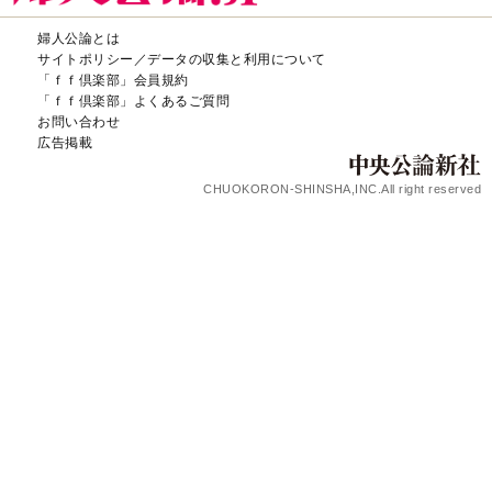
婦人公論とは
サイトポリシー／データの収集と利用について
「ｆｆ倶楽部」会員規約
「ｆｆ倶楽部」よくあるご質問
お問い合わせ
広告掲載
CHUOKORON-SHINSHA,INC.All right reserved