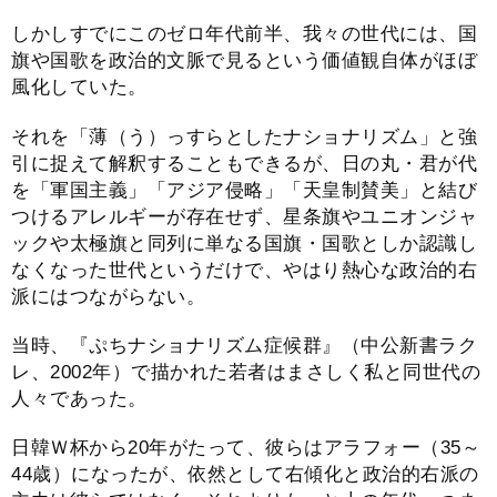
しかしすでにこのゼロ年代前半、我々の世代には、国
旗や国歌を政治的文脈で見るという価値観自体がほぼ
風化していた。
それを「薄（う）っすらとしたナショナリズム」と強
引に捉えて解釈することもできるが、日の丸・君が代
を「軍国主義」「アジア侵略」「天皇制賛美」と結び
つけるアレルギーが存在せず、星条旗やユニオンジャ
ックや太極旗と同列に単なる国旗・国歌としか認識し
なくなった世代というだけで、やはり熱心な政治的右
派にはつながらない。
当時、『ぷちナショナリズム症候群』（中公新書ラク
レ、2002年）で描かれた若者はまさしく私と同世代の
人々であった。
日韓Ｗ杯から20年がたって、彼らはアラフォー（35～
44歳）になったが、依然として右傾化と政治的右派の