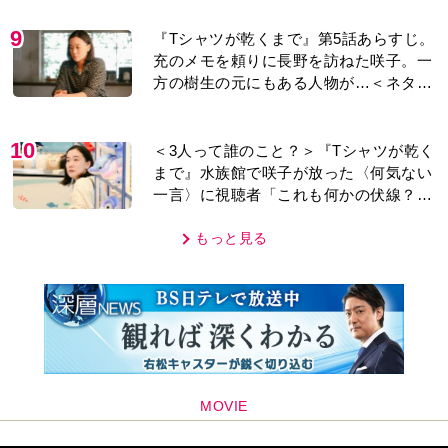
9
『Tシャツが乾くまで』第5話あらすじ。
充のメモを頼りに長野を訪ねた咲子。一
方の樹生の元にもある人物が…＜ネタバ
レあり＞
10
＜3人って誰のこと？＞『Tシャツが乾く
まで』水族館で咲子が放った〈何気ない
一言〉に視聴者「これも何かの伏線？」
「子どもの話だと…」
もっと見る
MOVIE