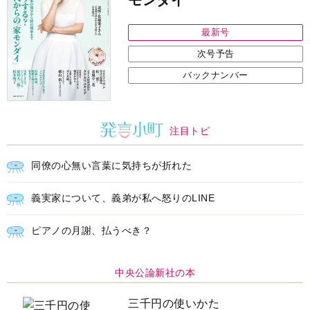
最新号
次号予告
バックナンバー
注目トピ
同僚の心無い言葉に気持ちが折れた
義実家について、義弟が私へ怒りのLINE
ピアノの月謝、払うべき？
中央公論新社の本
三千円の使いかた