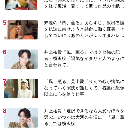
を経て復帰。若くして逝った兄の手紙を
今も支えに」【2026上半期BEST】
5
来週の『風、薫る』あらすじ。派出看護
を軌道に乗せようと懸命に働く直美。そ
してついに＜あの人＞が…＜ネタバレあ
り＞
6
井上祐貴『風、薫る』ではクセ強の記
者・横沢役「陽気なイタリア人のように
と言われて」
7
『風、薫る』見上愛「りんの心が病気に
なっていく演技が難しくて。看護は想像
以上に心を使う仕事」
8
井上祐貴「選択できるなら大変なほうを
選ぶ。いつかは大河の主演に」『風、薫
る』では横沢役