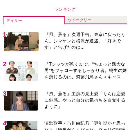
ランキング
ウイークリー
デイリー
1
『風、薫る』次週予告。東京に戻ったり
ん。シマケンと横沢が遭遇。「好きで
す」と告げたのは…
2
『Tシャツが乾くまで』“ちょっと残念な
男”をフォローするしっかり者。樹生の妹
を演じるのは、齋藤飛鳥さん＜キャスト
紹介＞
3
『風、薫る』主演の見上愛「りんは恋愛
に鈍感。やっと自分の気持ちを自覚する
ように」
4
演歌歌手・市川由紀乃「更年期かと思っ
たら〈卵巣がん〉だった。９ヵ月の闘病