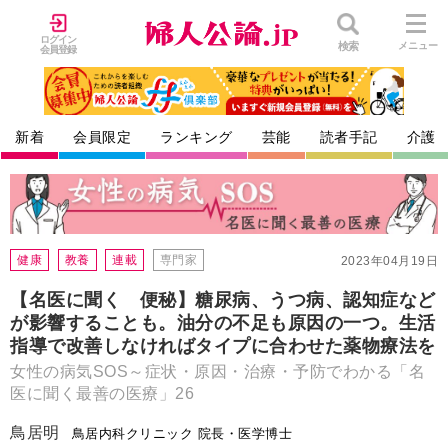
ログイン
検索
メニュー
会員登録
新着
会員限定
ランキング
芸能
読者手記
介護
健康
教養
連載
専門家
2023年04月19日
【名医に聞く 便秘】糖尿病、うつ病、認知症など
が影響することも。油分の不足も原因の一つ。生活
指導で改善しなければタイプに合わせた薬物療法を
女性の病気SOS～症状・原因・治療・予防でわかる「名
医に聞く最善の医療」26
鳥居明
鳥居内科クリニック 院長・医学博士