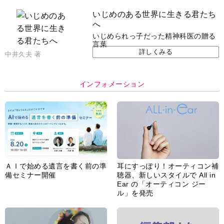
いじめのある世界に生きる君たち
へ
いじめられっ子だった精神科医の贈る
言葉
詳しくみる
中井久夫 著
インフォメーション
ＡＩで始める遺言を書く前の準
耳にすっぽり！オーティコン補
備セミナー開催
聴器、新しいスタイルで All in
Ear の「オーティコン ジー
ル」を発売