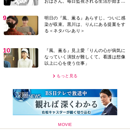
おばさん。毎日監視される生活が始ま
り…【第1話】
9
明日の『風、薫る』あらすじ。ついに感
染が収束。黒川は、りんにある提案をす
る＜ネタバレあり＞
10
『風、薫る』見上愛「りんの心が病気に
なっていく演技が難しくて。看護は想像
以上に心を使う仕事」
もっと見る
MOVIE