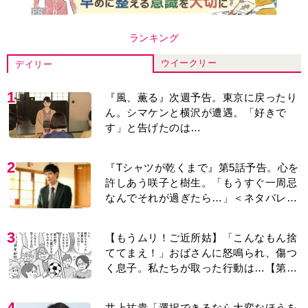
ランキング
ウイークリー
デイリー
1
『風、薫る』次週予告。東京に戻ったり
ん。シマケンと横沢が遭遇。「好きで
す」と告げたのは…
2
『Tシャツが乾くまで』第5話予告。心を
許しあう咲子と樹生。「もうすぐ一周忌
なんでそれが過ぎたら…」＜ネタバレあ
り＞
3
【もうムリ！ご近所姑】「こんなもん捨
ててまえ！」おばさんに怒鳴られ、傷つ
く息子。私たちが取った行動は…【第3
話】
4
井上祐貴「選択できるなら大変なほうを