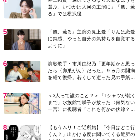
選ぶ。いつかは大河の主演に」『風、薫
る』では横沢役
5
『風、薫る』主演の見上愛「りんは恋愛
に鈍感。やっと自分の気持ちを自覚する
ように」
6
演歌歌手・市川由紀乃「更年期かと思っ
たら〈卵巣がん〉だった。９ヵ月の闘病
を経て復帰。若くして逝った兄の手紙を
今も支えに」【2026上半期BEST】
7
＜3人って誰のこと？＞『Tシャツが乾く
まで』水族館で咲子が放った〈何気ない
一言〉に視聴者「これも何かの伏線？」
「子どもの話だと…」
8
【もうムリ！ご近所姑】「今日はどこ行
くん？」出かける度に聞いてくる近所の