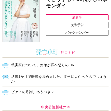
モンダイ
最新号
次号予告
バックナンバー
注目トピ
義実家について、義弟が私へ怒りのLINE
結婚1か月で離婚を決めました。本当によかったのでしょう
か
ピアノの月謝、払うべき？
中央公論新社の本