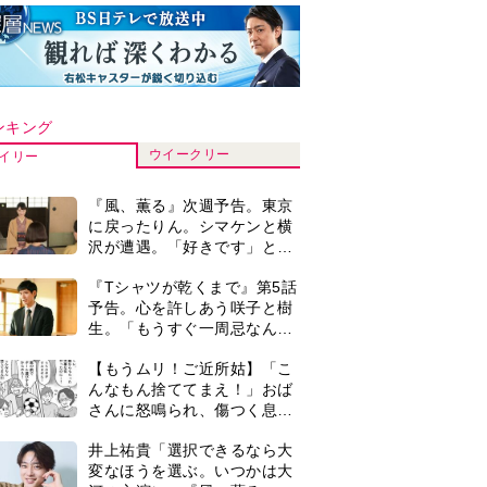
ンキング
ウイークリー
イリー
『風、薫る』次週予告。東京
に戻ったりん。シマケンと横
沢が遭遇。「好きです」と告
げたのは…
『Tシャツが乾くまで』第5話
予告。心を許しあう咲子と樹
生。「もうすぐ一周忌なんで
それが過ぎたら…」＜ネタバ
【もうムリ！ご近所姑】「こ
レあり＞
んなもん捨ててまえ！」おば
さんに怒鳴られ、傷つく息
子。私たちが取った行動は…
井上祐貴「選択できるなら大
【第3話】
変なほうを選ぶ。いつかは大