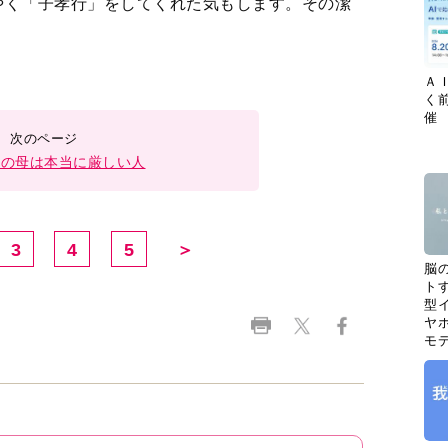
やく「子孝行」をしてくれた気もします。その潔
Ａ
く
催
頃の母は本当に厳しい人
3
4
5
＞
脳
ト
型イ
ヤホ
モ