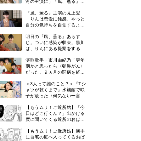
河の主演に」『風、薫る』で
は横沢役
『風、薫る』主演の見上愛
「りんは恋愛に鈍感。やっと
自分の気持ちを自覚するよう
に」
明日の『風、薫る』あらす
じ。ついに感染が収束。黒川
は、りんにある提案をする＜
ネタバレあり＞
演歌歌手・市川由紀乃「更年
期かと思ったら〈卵巣がん〉
だった。９ヵ月の闘病を経て
復帰。若くして逝った兄の手
＜3人って誰のこと？＞『Tシ
紙を今も支えに」【2026上半
ャツが乾くまで』水族館で咲
期BEST】
子が放った〈何気ない一言〉
に視聴者「これも何かの伏
【もうムリ！ご近所姑】「今
線？」「子どもの話だと…」
日はどこ行くん？」出かける
度に聞いてくる近所のおばさ
ん。毎日監視される生活が始
0
【もうムリ！ご近所姑】勝手
まり…【第1話】
に自宅の庭へ入ってくるおば