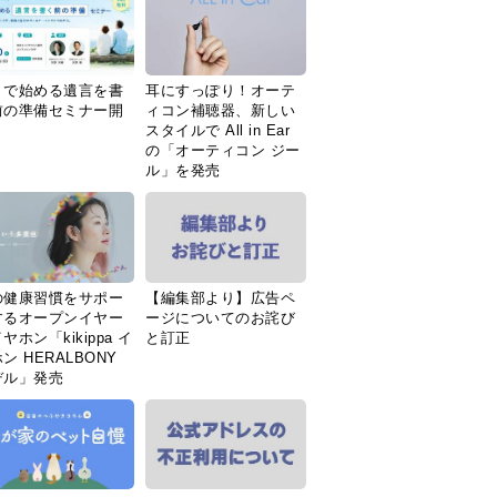
Ｉで始める遺言を書
耳にすっぽり！オーテ
前の準備セミナー開
ィコン補聴器、新しい
スタイルで All in Ear
の「オーティコン ジー
ル」を発売
の健康習慣をサポー
【編集部より】広告ペ
するオープンイヤー
ージについてのお詫び
ヤホン「kikippa イ
と訂正
ン HERALBONY
デル」発売