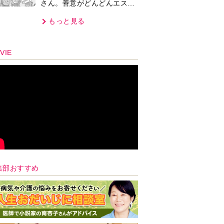
さん。善意がどんどんエスカ
レートして…【第2話】
もっと見る
VIE
集部おすすめ