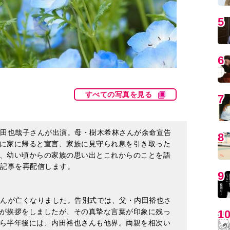
5
6
すべての写真を見る
7
に内田也哉子さんが出演。母・樹木希林さんが余命宣告
8
に家に帰ると宣言、家族に見守られ息を引き取った
、幼い頃からの家族の思い出とこれからのことを語
号の記事を再配信します。
9
林さんが亡くなりました。告別式では、父・内田裕也さ
が挨拶をしましたが、その真摯な言葉が印象に残っ
1
ら半年後には、内田裕也さんも他界。両親を相次い