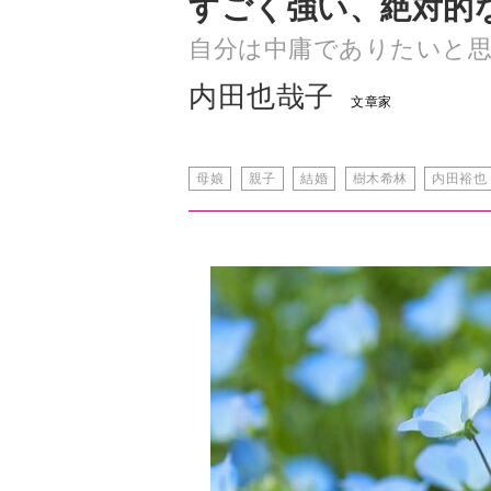
すごく強い、絶対的
自分は中庸でありたいと
内田也哉子
文章家
母娘
親子
結婚
樹木希林
内田裕也