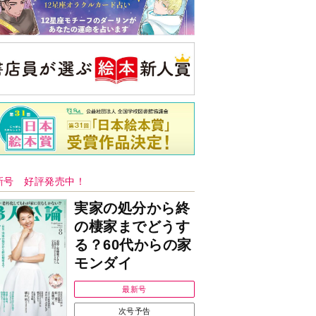
新号 好評発売中！
実家の処分から終
の棲家までどうす
る？60代からの家
モンダイ
最新号
次号予告