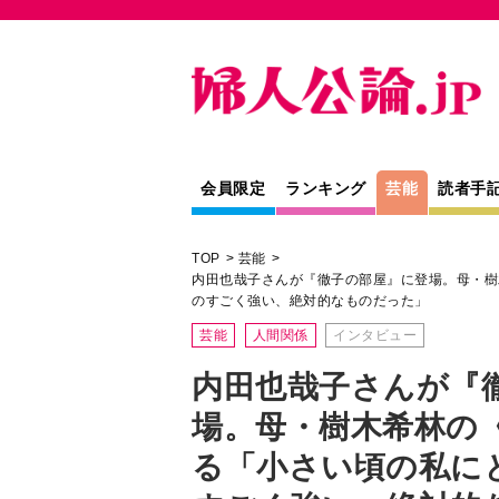
会員限定
ランキング
芸能
読者手
TOP
芸能
内田也哉子さんが『徹子の部屋』に登場。母・樹
のすごく強い、絶対的なものだった」
芸能
人間関係
インタビュー
内田也哉子さんが『
場。母・樹木希林の
る「小さい頃の私に