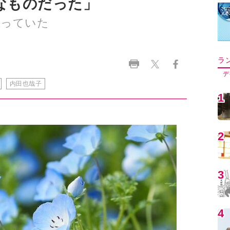
なものだった」
思っていた
ラ
デ
内田也哉子
1
2
3
4