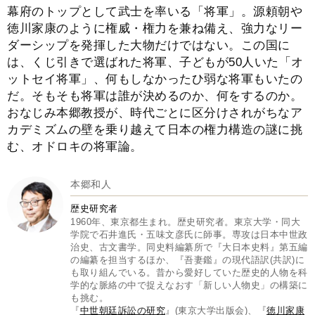
幕府のトップとして武士を率いる「将軍」。源頼朝や
徳川家康のように権威・権力を兼ね備え、強力なリー
ダーシップを発揮した大物だけではない。この国に
は、くじ引きで選ばれた将軍、子どもが50人いた「オ
ットセイ将軍」、何もしなかったひ弱な将軍もいたの
だ。そもそも将軍は誰が決めるのか、何をするのか。
おなじみ本郷教授が、時代ごとに区分けされがちなア
カデミズムの壁を乗り越えて日本の権力構造の謎に挑
む、オドロキの将軍論。
本郷和人
歴史研究者
1960年、東京都生まれ。歴史研究者。東京大学・同大
学院で石井進氏・五味文彦氏に師事。専攻は日本中世政
治史、古文書学。同史料編纂所で『大日本史料』第五編
の編纂を担当するほか、『吾妻鑑』の現代語訳(共訳)に
も取り組んでいる。昔から愛好していた歴史的人物を科
学的な脈絡の中で捉えなおす「新しい人物史」の構築に
も挑む。
『
中世朝廷訴訟の研究
』(東京大学出版会)、『
徳川家康