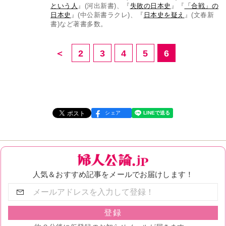
という人
』(河出新書)、『
失敗の日本史
』『
「合戦」の
日本史
』(中公新書ラクレ)、『
日本史を疑え
』(文春新
書)など著書多数。
＜
2
3
4
5
6
シェア