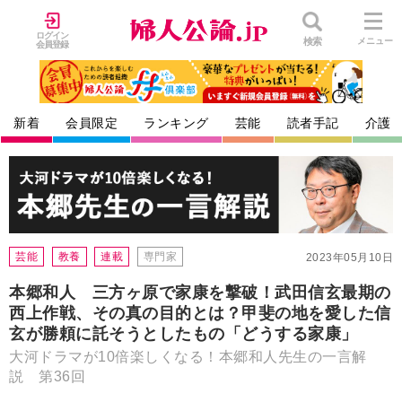
ログイン
検索
メニュー
会員登録
新着
会員限定
ランキング
芸能
読者手記
介護
芸能
教養
連載
専門家
2023年05月10日
本郷和人 三方ヶ原で家康を撃破！武田信玄最期の
西上作戦、その真の目的とは？甲斐の地を愛した信
玄が勝頼に託そうとしたもの「どうする家康」
大河ドラマが10倍楽しくなる！本郷和人先生の一言解
説 第36回