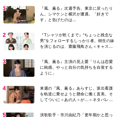
1
『風、薫る』次週予告。東京に戻ったり
ん。シマケンと横沢が遭遇。「好きで
す」と告げたのは…
2
『Tシャツが乾くまで』“ちょっと残念な
男”をフォローするしっかり者。樹生の妹
を演じるのは、齋藤飛鳥さん＜キャスト
紹介＞
3
『風、薫る』主演の見上愛「りんは恋愛
に鈍感。やっと自分の気持ちを自覚する
ように」
4
来週の『風、薫る』あらすじ。派出看護
を軌道に乗せようと懸命に働く直美。そ
してついに＜あの人＞が…＜ネタバレあ
り＞
5
演歌歌手・市川由紀乃「更年期かと思っ