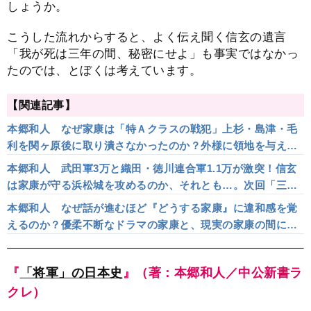
しょうか。
こうした流れからすると、よく伝え聞く信玄の遺言
「我が死は三年の間、秘密にせよ」も事実ではなかっ
たのでは、とぼくは考えています。
【関連記事】
本郷和人 なぜ家康は「特Ａクラスの戦犯」上杉・島津・毛
利を関ヶ原後に取り潰さなかったのか？外様に領地を与え、
譜代に領地を与えなかった統治の妙
本郷和人 武田軍3万と織田・徳川連合軍1.1万が激突！信玄
は家康が守る浜松城を攻めるのか、それとも…。次回「三方
ヶ原合戦」の注目ポイントとは？
本郷和人 なぜ話が進むほど『どうする家康』に違和感を覚
えるのか？優柔不断なドラマの家康と、現実の家康の間に存
在する「決定的な違い」について
『
「将軍」の日本史
』（著：本郷和人／中公新書ラ
クレ）