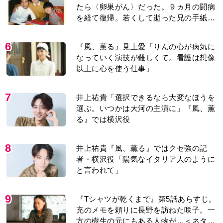
たら〈卵巣がん〉だった。９ヵ月の闘病
を経て復帰。若くして逝った兄の手紙を
今も支えに」【2026上半期BEST】
6
『風、薫る』見上愛「りんの心が病気に
なっていく演技が難しくて。看護は想像
以上に心を使う仕事」
7
井上祐貴「選択できるなら大変なほうを
選ぶ。いつかは大河の主演に」『風、薫
る』では横沢役
8
井上祐貴『風、薫る』ではクセ強の記
者・横沢役「陽気なイタリア人のように
と言われて」
9
『Tシャツが乾くまで』第5話あらすじ。
充のメモを頼りに長野を訪ねた咲子。一
方の樹生の元にもある人物が…＜ネタバ