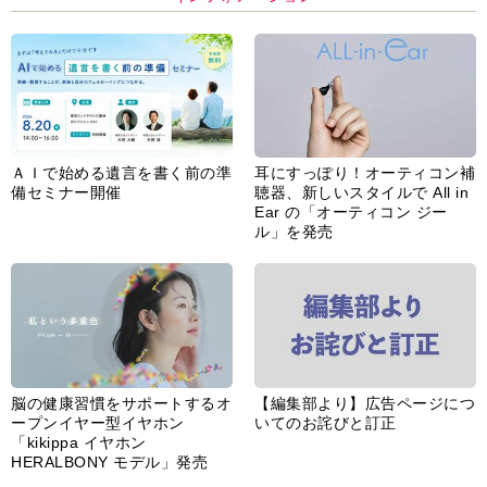
ＡＩで始める遺言を書く前の準
耳にすっぽり！オーティコン補
備セミナー開催
聴器、新しいスタイルで All in
Ear の「オーティコン ジー
ル」を発売
脳の健康習慣をサポートするオ
【編集部より】広告ページにつ
ープンイヤー型イヤホン
いてのお詫びと訂正
「kikippa イヤホン
HERALBONY モデル」発売