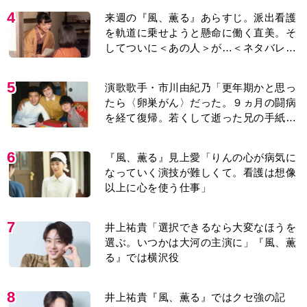
4
来週の『風、薫る』あらすじ。派出看護
を軌道に乗せようと懸命に働く直美。そ
してついに＜あの人＞が…＜ネタバレあ
り＞
5
演歌歌手・市川由紀乃「更年期かと思っ
たら〈卵巣がん〉だった。９ヵ月の闘病
を経て復帰。若くして逝った兄の手紙を
今も支えに」【2026上半期BEST】
6
『風、薫る』見上愛「りんの心が病気に
なっていく演技が難しくて。看護は想像
以上に心を使う仕事」
7
井上祐貴「選択できるなら大変なほうを
選ぶ。いつかは大河の主演に」『風、薫
る』では横沢役
8
井上祐貴『風、薫る』ではクセ強の記