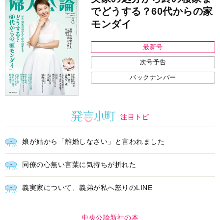
でどうする？60代からの家
モンダイ
最新号
次号予告
バックナンバー
注目トピ
娘が姑から「離婚しなさい」と言われました
同僚の心無い言葉に気持ちが折れた
義実家について、義弟が私へ怒りのLINE
中央公論新社の本