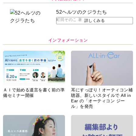
52ヘルツのクジラたち
町田そのこ 著
詳しくみる
インフォメーション
ＡＩで始める遺言を書く前の準
耳にすっぽり！オーティコン補
備セミナー開催
聴器、新しいスタイルで All in
Ear の「オーティコン ジー
ル」を発売