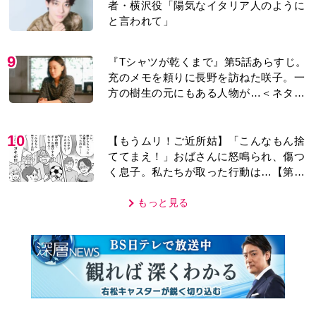
者・横沢役「陽気なイタリア人のように
と言われて」
9
『Tシャツが乾くまで』第5話あらすじ。
充のメモを頼りに長野を訪ねた咲子。一
方の樹生の元にもある人物が…＜ネタバ
レあり＞
10
【もうムリ！ご近所姑】「こんなもん捨
ててまえ！」おばさんに怒鳴られ、傷つ
く息子。私たちが取った行動は…【第3
話】
もっと見る