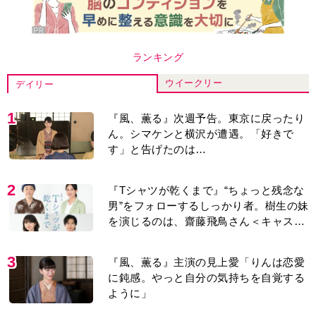
ランキング
ウイークリー
デイリー
1
『風、薫る』次週予告。東京に戻ったり
ん。シマケンと横沢が遭遇。「好きで
す」と告げたのは…
2
『Tシャツが乾くまで』“ちょっと残念な
男”をフォローするしっかり者。樹生の妹
を演じるのは、齋藤飛鳥さん＜キャスト
紹介＞
3
『風、薫る』主演の見上愛「りんは恋愛
に鈍感。やっと自分の気持ちを自覚する
ように」