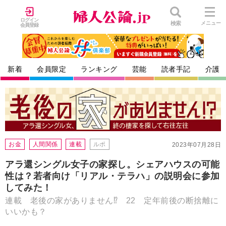
ログイン
検索
メニュー
会員登録
新着
会員限定
ランキング
芸能
読者手記
介護
お金
人間関係
連載
ルポ
2023年07月28日
アラ還シングル女子の家探し。シェアハウスの可能
性は？若者向け「リアル・テラハ」の説明会に参加
してみた！
連載 老後の家がありません⁉ 22 定年前後の断捨離に
いいかも？