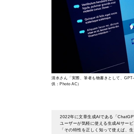
清水さん「実際、筆者も物書きとして、GPT
供：Photo AC）
2022年に文章生成AIである「ChatGPT
ユーザーが気軽に使える生成AIサービ
「その特性を正しく知って使えば、生
る」と語るのは、人工知能研究の第一
書きとして、GPT-4という生成系A