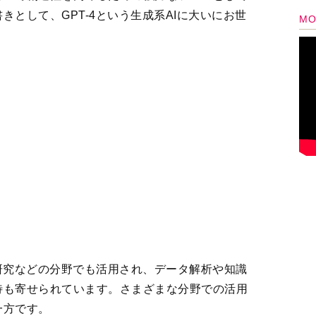
研究などの分野でも活用され、データ解析や知識
待も寄せられています。さまざまな分野での活用
一方です。
、2022年の中頃、文章から画像を生成する画像生
のことです。
あるDALL・E（ダーリー） 2が一部のユーザーに向
ourney（ミッドジャーニー）のブームが到来。た
yもかなり高価なサービスでした。
usion（ステイブル・ディフュージョン）というオープ
利用可能なモデルが公開され、爆発的にブームに
けが享受していた生成系AIの恩恵を、ある日突