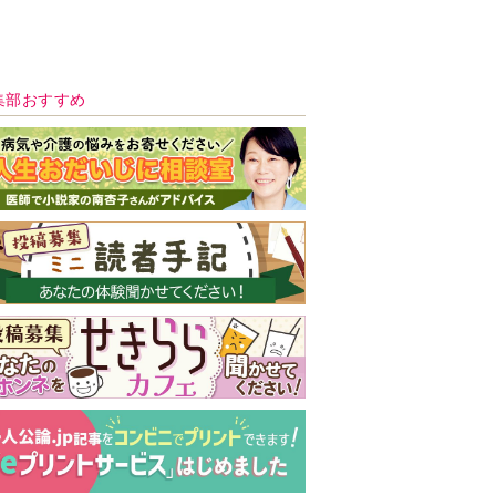
新号 好評発売中！
実家の処分から終
の棲家までどうす
る？60代からの家
モンダイ
最新号
次号予告