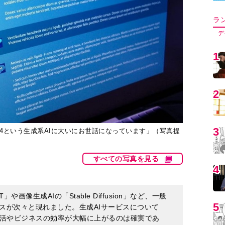
5
6
-4という生成系AIに大いにお世話になっています」（写真提
7
すべての写真を見る
8
」や画像生成AIの「Stable Diffusion」など、一般
スが次々と現れました。生成AIサービスについて
9
活やビジネスの効率が大幅に上がるのは確実であ
人者である清水亮さん。清水さん「実際、筆者も物
Iに大いにお世話になっています」と言っていて――。
1