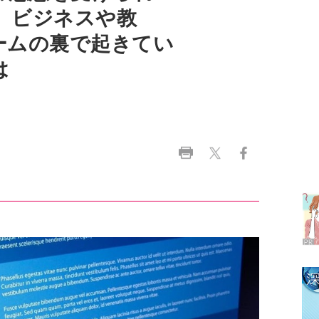
は
ラ
デ
1
2
3
4