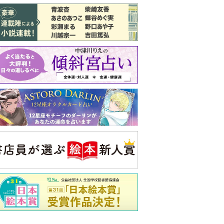
バックナンバー
注目トピ
結婚1か月で離婚を決めました。本当に
よかったのでしょうか
義実家について、義弟が私へ怒りのLINE
ピアノの月謝、払うべき？
央公論新社の本
いじめのある世界に生き
る君たちへ
いじめられっ子だった精神
科医の贈る言葉
詳しくみる
久夫 著