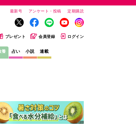
最新号
アンケート・投稿
定期購読
プレゼント
会員登録
ログイン
教養
占い
小説
連載