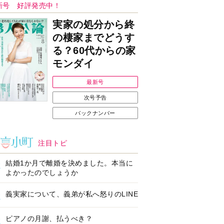
ンフォメーション
Ｉで始める遺言を書
耳にすっぽり！オーテ
前の準備セミナー開
ィコン補聴器、新しい
スタイルで All in Ear
の「オーティコン ジー
ル」を発売
の健康習慣をサポー
【編集部より】広告ペ
するオープンイヤー
ージについてのお詫び
ヤホン「kikippa イ
と訂正
ン HERALBONY
デル」発売