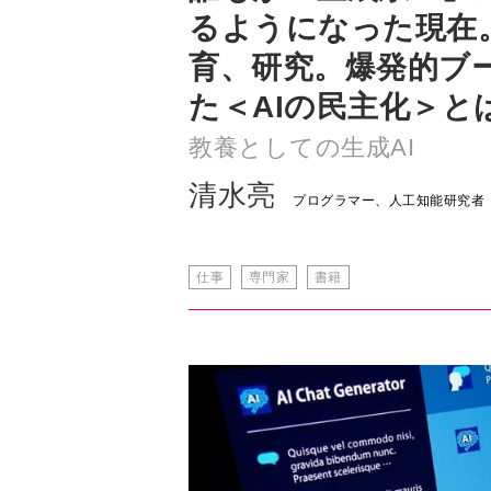
た＜AIの民主化＞と
教養としての生成AI
清水亮
プログラマー、人工知能研究者
仕事
専門家
書籍