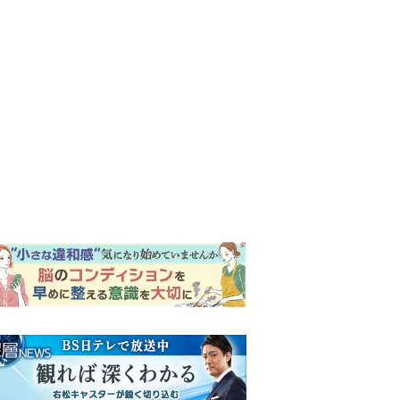
ンキング
ウイークリー
イリー
明日の『風、薫る』あらす
じ。ついに感染が収束。黒川
は、りんにある提案をする＜
ネタバレあり＞
『Tシャツが乾くまで』第5話
予告。心を許しあう咲子と樹
生。「もうすぐ一周忌なんで
それが過ぎたら…」＜ネタバ
【もうムリ！ご近所姑】「こ
レあり＞
んなもん捨ててまえ！」おば
さんに怒鳴られ、傷つく息
子。私たちが取った行動は…
明日の『風、薫る』あらす
【第3話】
じ。りん、直美、黒川らの思