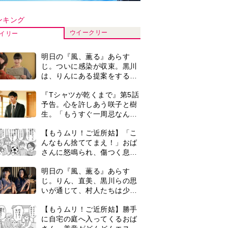
いが通じて、村人たちは少し
ずつ理解を示し始める＜ネタ
【もうムリ！ご近所姑】勝手
バレあり＞
に自宅の庭へ入ってくるおば
さん。善意がどんどんエスカ
レートして…【第2話】
【もうムリ！ご近所姑】「今
日はどこ行くん？」出かける
度に聞いてくる近所のおばさ
ん。毎日監視される生活が始
＜3人って誰のこと？＞『Tシ
まり…【第1話】
ャツが乾くまで』水族館で咲
子が放った〈何気ない一言〉
に視聴者「これも何かの伏
演歌歌手・市川由紀乃「更年
線？」「子どもの話だと…」
期かと思ったら〈卵巣がん〉
だった。９ヵ月の闘病を経て
復帰。若くして逝った兄の手
『Tシャツが乾くまで』第5話
紙を今も支えに」【2026上半
あらすじ。充のメモを頼りに
期BEST】
長野を訪ねた咲子。一方の樹
生の元にもある人物が…＜ネ
0
古代ギリシアの『植物誌』を
タバレあり＞
82歳で完訳・小川洋子「子育