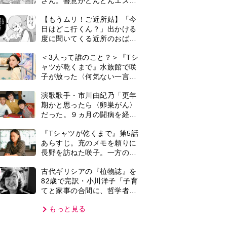
てと家事の合間に、哲学者テ
オプラストスと向き合った50
もっと見る
年」
VIE
集部おすすめ