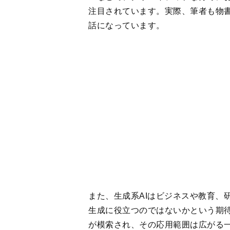
また、生成系AIはビジネスや教育、
生成に役立つのではないかという期
が模索され、その応用範囲は広がる
日本で生成系AIが話題になったのは
成AIが相次いでリリースされたとき
同年4月、OpenAIの画像生成AIで
けて開放されると、次いで7月にMidj
だし、DALL・E 2もMidjourne
ところが8月には、Stable Diff
ンソースで無料、そしてなんと商用
火がつきます。
それまでごく一部の限られた人たちだ