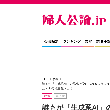
会員限定
ランキング
芸能
読者手
TOP
教養
誰もが「生成系AI」の恩恵を受けられるように
た＜AIの民主化＞とは
教養
専門家
誰もが「生成系AI」
るようになった現在
育、研究。爆発的ブ