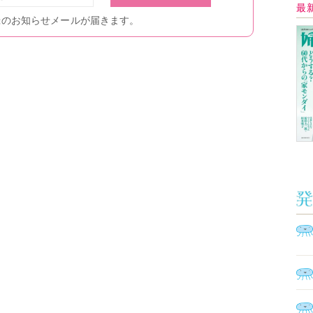
イ
Ａ
く
催
脳
ト
型イ
ヤホ
モ