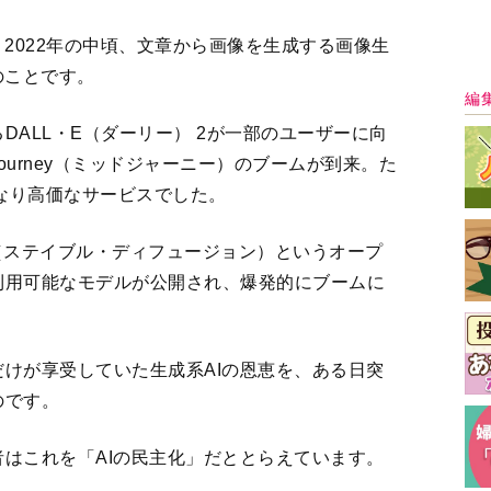
のです。
はこれを「AIの民主化」だととらえています。
AIの民主化
最
3
4
5
＞