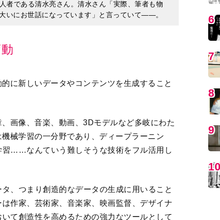
変動
動的に新しいデータやコンテンツを生成すること
MO
章、画像、音楽、動画、3Dモデルなど多岐にわた
は機械学習の一分野であり、ディープラーニン
学習……なんていう難しそうな技術をフル活用し
ータ、つまり創造的なデータの生成に用いること
ーは作家、芸術家、音楽家、映画監督、デザイナ
編
おいて創造性を高めるための強力なツールとして
として、GPT-4という生成系AIに大いにお世