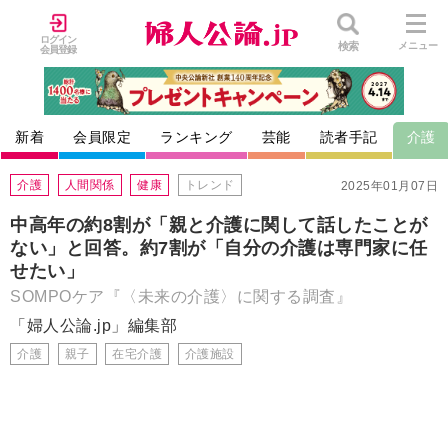
ログイン
検索
メニュー
会員登録
新着
会員限定
ランキング
芸能
読者手記
介護
介護
人間関係
健康
トレンド
2025年01月07日
中高年の約8割が「親と介護に関して話したことが
ない」と回答。約7割が「自分の介護は専門家に任
せたい」
SOMPOケア『〈未来の介護〉に関する調査』
「婦人公論.jp」編集部
介護
親子
在宅介護
介護施設