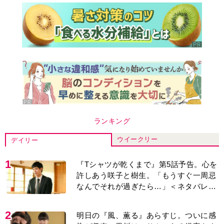
2
明日の『風、薫る』あらすじ。ついに感
染が収束。黒川は、りんにある提案をす
る＜ネタバレあり＞
3
【もうムリ！ご近所姑】「こんなもん捨
ててまえ！」おばさんに怒鳴られ、傷つ
く息子。私たちが取った行動は…【第3
話】
4
『風、薫る』次週予告。東京に戻ったり
ん。シマケンと横沢が遭遇。「好きで
す」と告げたのは…
5
明日の『風、薫る』あらすじ。りん、直
美、黒川らの思いが通じて、村人たちは
少しずつ理解を示し始める＜ネタバレあ
り＞
6
演歌歌手・市川由紀乃「更年期かと思っ