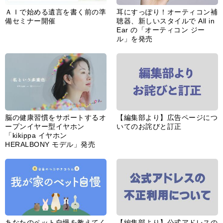
あなたのペット自慢を教えてく
【編集部より】公式アドレスの
ださい！
不正利用について
インフォメーション一覧
婦人公論とは
サイトポリシー／データの収集と利用について
「ｆｆ倶楽部」会員規約
「ｆｆ倶楽部」よくあるご質問
お問い合わせ
広告掲載
CHUOKORON-SHINSHA,INC.All right reserved