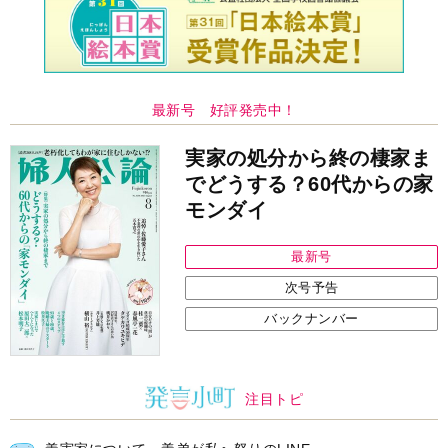
義実家について、義弟が私へ怒りのLINE
結婚1か月で離婚を決めました。本当によかったのでしょう
か
ピアノの月謝、払うべき？
中央公論新社の本
52ヘルツのクジラたち
町田そのこ 著
詳しくみる
インフォメーション