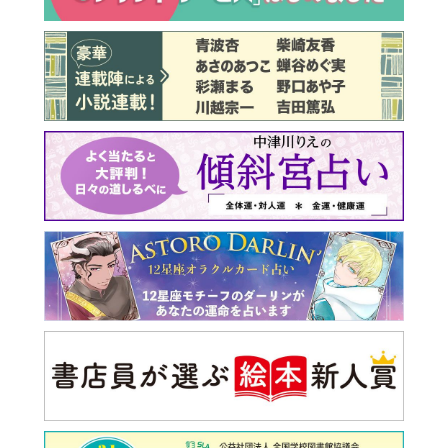
最新号 好評発売中！
実家の処分から終の棲家ま
でどうする？60代からの家
モンダイ
最新号
次号予告
バックナンバー
注目トピ