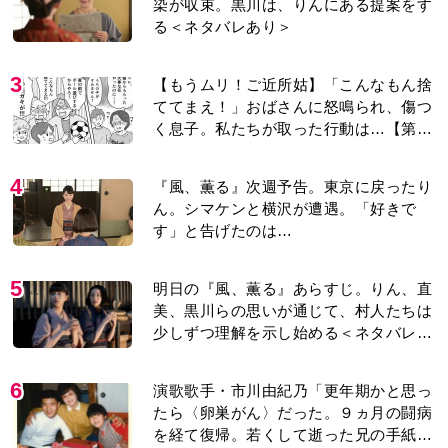
たら〈卵巣がん〉だった。９ヵ月の闘病
を経て復帰。若くして逝った兄の手紙を
今も支えに」【2026上半期BEST】
7
【もうムリ！ご近所姑】勝手に自宅の庭
へ入ってくるおばさん。善意がどんどん
エスカレートして…【第2話】
8
【もうムリ！ご近所姑】「今日はどこ行
くん？」出かける度に聞いてくる近所の
おばさん。毎日監視される生活が始ま
り…【第1話】
9
＜3人って誰のこと？＞『Tシャツが乾く
まで』水族館で咲子が放った〈何気ない
一言〉に視聴者「これも何かの伏線？」
「子どもの話だと…」
10
『風、薫る』主演の見上愛「りんは恋愛
に鈍感。やっと自分の気持ちを自覚する