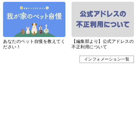
サイトポリシー／データの収集と利用について
「ｆｆ倶楽部」会員規約
「ｆｆ倶楽部」よくあるご質問
お問い合わせ
広告掲載
CHUOKORON-SHINSHA,INC.All right reserved