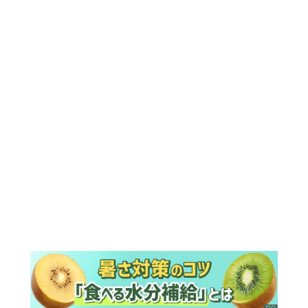
ランキング
ウイークリー
デイリー
1
【もうムリ！ご近所姑】「こんなもん捨
ててまえ！」おばさんに怒鳴られ、傷つ
く息子。私たちが取った行動は…【第3
話】
2
明日の『風、薫る』あらすじ。りん、直
美、黒川らの思いが通じて、村人たちは
少しずつ理解を示し始める＜ネタバレあ