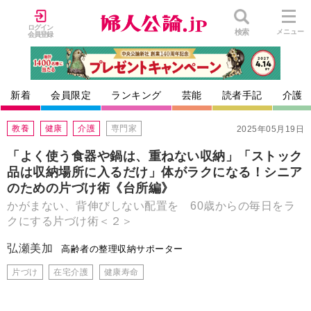
ログイン
検索
メニュー
会員登録
新着
会員限定
ランキング
芸能
読者手記
介護
教養
健康
介護
専門家
2025年05月19日
「よく使う食器や鍋は、重ねない収納」「ストック
品は収納場所に入るだけ」体がラクになる！シニア
のための片づけ術《台所編》
かがまない、背伸びしない配置を 60歳からの毎日をラ
クにする片づけ術＜２＞
弘瀬美加
高齢者の整理収納サポーター
片づけ
在宅介護
健康寿命