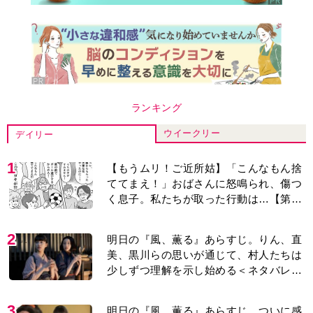
り＞
3
明日の『風、薫る』あらすじ。ついに感
染が収束。黒川は、りんにある提案をす
る＜ネタバレあり＞
4
【もうムリ！ご近所姑】勝手に自宅の庭
へ入ってくるおばさん。善意がどんどん
エスカレートして…【第2話】
5
古代ギリシアの『植物誌』を82歳で完
訳・小川洋子「子育てと家事の合間に、
哲学者テオプラストスと向き合った50
年」
6
【もうムリ！ご近所姑】「今日はどこ行
くん？」出かける度に聞いてくる近所の
おばさん。毎日監視される生活が始ま
り…【第1話】