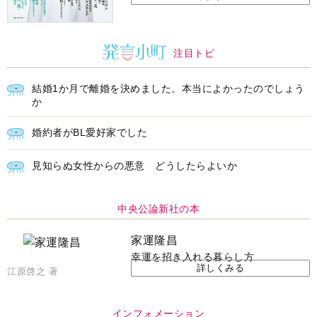
インフォメーション
ＡＩで始める遺言を書く前の準
耳にすっぽり！オーティコン補
備セミナー開催
聴器、新しいスタイルで All in
Ear の「オーティコン ジー
ル」を発売
脳の健康習慣をサポートするオ
【編集部より】広告ページにつ
ープンイヤー型イヤホン
いてのお詫びと訂正