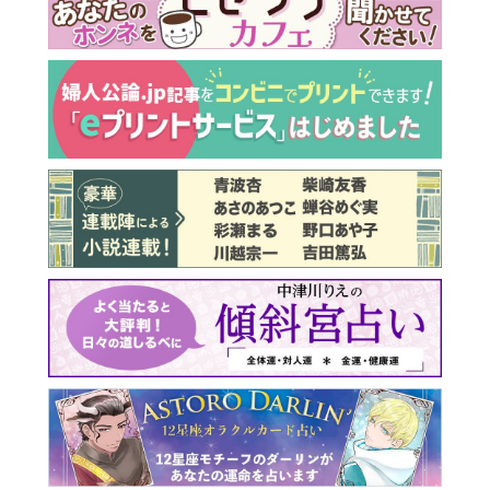
最新号 好評発売中！
実家の処分から終の棲家ま
でどうする？60代からの家
モンダイ
最新号