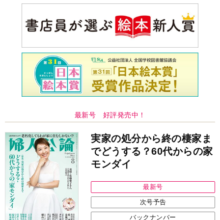
次号予告
バックナンバー
注目トピ
結婚1か月で離婚を決めました。本当によかったのでしょう
か
婚約者がBL愛好家でした
見知らぬ女性からの悪意 どうしたらよいか
中央公論新社の本
家運隆昌
幸運を招き入れる暮らし方
詳しくみる
江原啓之 著