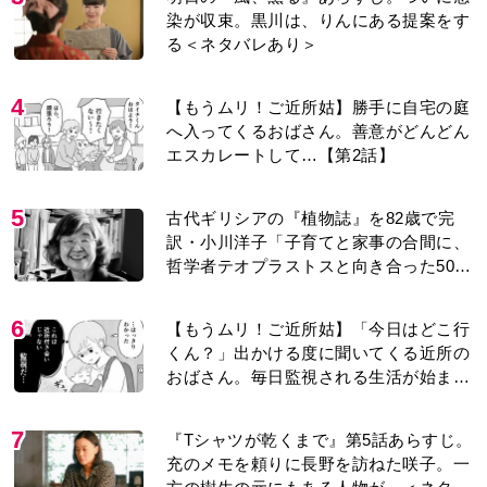
7
『Tシャツが乾くまで』第5話あらすじ。
充のメモを頼りに長野を訪ねた咲子。一
方の樹生の元にもある人物が…＜ネタバ
レあり＞
8
明日の『風、薫る』あらすじ。りんと直
美は、一人でも多くの命を救おうと看護
に奮闘するが人手が足りず…＜ネタバレ
あり＞
9
＜入院したアラ還夫＞「退院の迎えも忘
れられ、頼んだ物も買ってこない…」30
年連れ添った妻の対応に失望。「弱った
時こそ助け合うのが夫婦では」との訴え
に女性たちの反応は…
10
『風、薫る』赤痢患者で長太郎の母・ア
サ役は美山加恋。＜あのドラマ＞で天才
子役として話題に…＜キャスト紹介＞
もっと見る