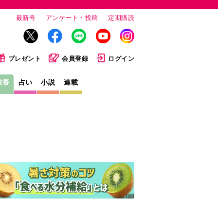
最新号
アンケート・投稿
定期購読
プレゼント
会員登録
ログイン
教養
占い
小説
連載