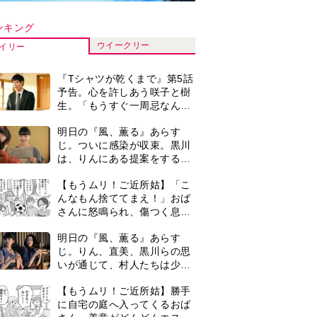
ンキング
ウイークリー
イリー
『Tシャツが乾くまで』第5話
予告。心を許しあう咲子と樹
生。「もうすぐ一周忌なんで
それが過ぎたら…」＜ネタバ
明日の『風、薫る』あらす
レあり＞
じ。ついに感染が収束。黒川
は、りんにある提案をする＜
ネタバレあり＞
【もうムリ！ご近所姑】「こ
んなもん捨ててまえ！」おば
さんに怒鳴られ、傷つく息
子。私たちが取った行動は…
明日の『風、薫る』あらす
【第3話】
じ。りん、直美、黒川らの思
いが通じて、村人たちは少し
ずつ理解を示し始める＜ネタ
【もうムリ！ご近所姑】勝手
バレあり＞
に自宅の庭へ入ってくるおば