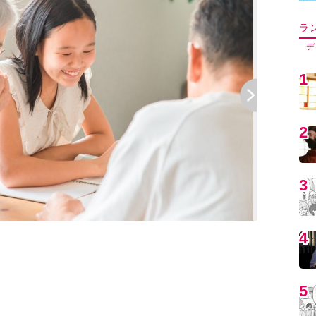
ラ
デ
1
2
3
4
5