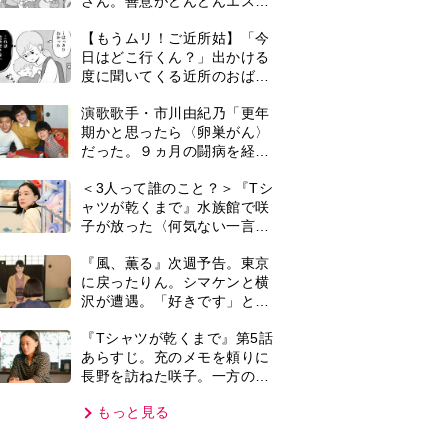
さん。善意がどんどんエスカ
レートして…【第2話】
【もうムリ！ご近所姑】「今
日はどこ行くん？」出かける
度に聞いてくる近所のおばさ
ん。毎日監視される生活が始
演歌歌手・市川由紀乃「更年
まり…【第1話】
期かと思ったら〈卵巣がん〉
だった。９ヵ月の闘病を経て
復帰。若くして逝った兄の手
＜3人って誰のこと？＞『Tシ
紙を今も支えに」【2026上半
ャツが乾くまで』水族館で咲
期BEST】
子が放った〈何気ない一言〉
に視聴者「これも何かの伏
『風、薫る』次週予告。東京
線？」「子どもの話だと…」
に戻ったりん。シマケンと横
沢が遭遇。「好きです」と告
げたのは…
0
『Tシャツが乾くまで』第5話
あらすじ。充のメモを頼りに
長野を訪ねた咲子。一方の樹
生の元にもある人物が…＜ネ
もっと見る
タバレあり＞