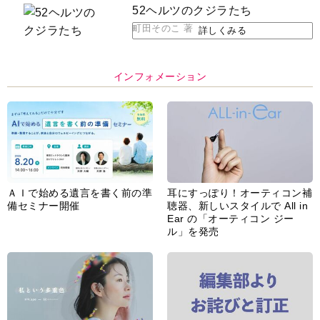
52ヘルツのクジラたち
町田そのこ 著
詳しくみる
インフォメーション
ＡＩで始める遺言を書く前の準
耳にすっぽり！オーティコン補
備セミナー開催
聴器、新しいスタイルで All in
Ear の「オーティコン ジー
ル」を発売