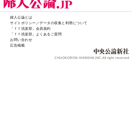
婦人公論とは
サイトポリシー／データの収集と利用について
「ｆｆ倶楽部」会員規約
「ｆｆ倶楽部」よくあるご質問
お問い合わせ
広告掲載
CHUOKORON-SHINSHA,INC.All right reserved