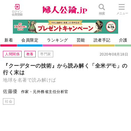
ログイン
検索
メニュー
会員登録
新着
会員限定
ランキング
芸能
読者手記
介護
人間関係
教養
専門家
2020年08月18日
『クーデターの技術』から読み解く「全米デモ」の
行く末は
地球を名著で読み解けば
佐藤優
作家・元外務省主任分析官
社会