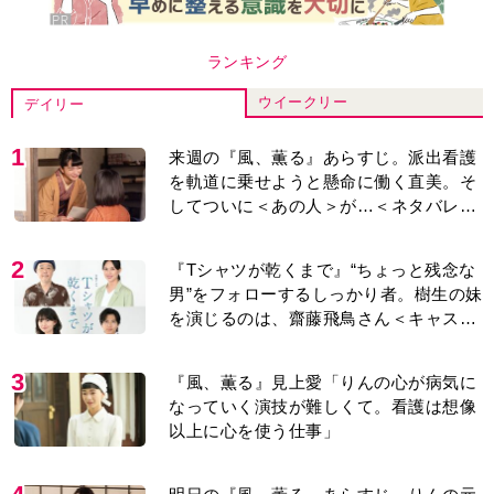
ランキング
ウイークリー
デイリー
1
来週の『風、薫る』あらすじ。派出看護
を軌道に乗せようと懸命に働く直美。そ
してついに＜あの人＞が…＜ネタバレあ
り＞
2
『Tシャツが乾くまで』“ちょっと残念な
男”をフォローするしっかり者。樹生の妹
を演じるのは、齋藤飛鳥さん＜キャスト
紹介＞
3
『風、薫る』見上愛「りんの心が病気に
なっていく演技が難しくて。看護は想像
以上に心を使う仕事」