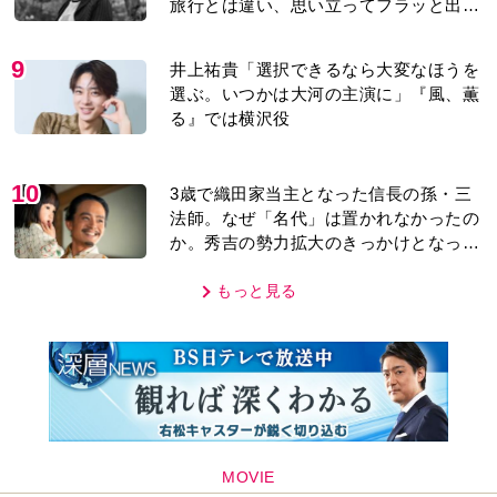
旅行とは違い、思い立ってフラッと出か
けられるのがいいところ」【2026上半期
BEST】
9
井上祐貴「選択できるなら大変なほうを
選ぶ。いつかは大河の主演に」『風、薫
る』では横沢役
10
3歳で織田家当主となった信長の孫・三
法師。なぜ「名代」は置かれなかったの
か。秀吉の勢力拡大のきっかけとなった
「清須会議」の背景とは…。濱田浩一郎
が『豊臣兄弟！』を解説
もっと見る
MOVIE