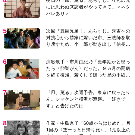
4
明日の『風、薫る』あらすじ。りんの元
には思わぬ来訪者がやってきて…＜ネタ
バレあり＞
5
次回『豊臣兄弟！』あらすじ。秀吉への
対抗心から勝家に嫁いだ市。三法師を取
り戻すため、小一郎が動き出し「信長の
葬儀」を仕掛けるが…＜ネタバレあり＞
6
演歌歌手・市川由紀乃「更年期かと思っ
たら〈卵巣がん〉だった。９ヵ月の闘病
を経て復帰。若くして逝った兄の手紙を
今も支えに」【2026上半期BEST】
7
『風、薫る』次週予告。東京に戻ったり
ん。シマケンと横沢が遭遇。「好きで
す」と告げたのは…
8
作家・中島京子「60歳からはじめた、月
1回の〈ぼーっと日帰り旅〉。1泊以上の