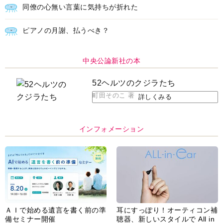
同僚の心無い言葉に気持ちが折れた
ピアノの月謝、払うべき？
中央公論新社の本
52ヘルツのクジラたち
町田そのこ 著
詳しくみる
インフォメーション
ＡＩで始める遺言を書く前の準
耳にすっぽり！オーティコン補
備セミナー開催
聴器、新しいスタイルで All in