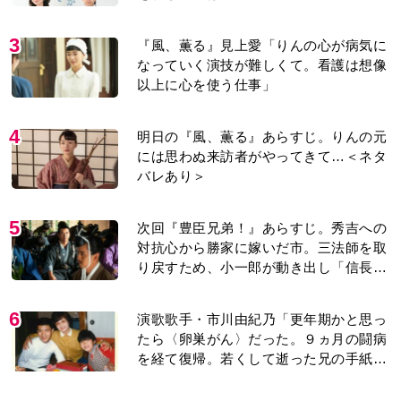
紹介＞
3
『風、薫る』見上愛「りんの心が病気に
なっていく演技が難しくて。看護は想像
以上に心を使う仕事」
4
明日の『風、薫る』あらすじ。りんの元
には思わぬ来訪者がやってきて…＜ネタ
バレあり＞
5
次回『豊臣兄弟！』あらすじ。秀吉への
対抗心から勝家に嫁いだ市。三法師を取
り戻すため、小一郎が動き出し「信長の
葬儀」を仕掛けるが…＜ネタバレあり＞
6
演歌歌手・市川由紀乃「更年期かと思っ
たら〈卵巣がん〉だった。９ヵ月の闘病
を経て復帰。若くして逝った兄の手紙を
今も支えに」【2026上半期BEST】