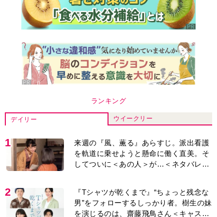
ランキング
ウイークリー
デイリー
1
来週の『風、薫る』あらすじ。派出看護
を軌道に乗せようと懸命に働く直美。そ
してついに＜あの人＞が…＜ネタバレあ
り＞
2
『Tシャツが乾くまで』“ちょっと残念な
男”をフォローするしっかり者。樹生の妹
を演じるのは、齋藤飛鳥さん＜キャスト