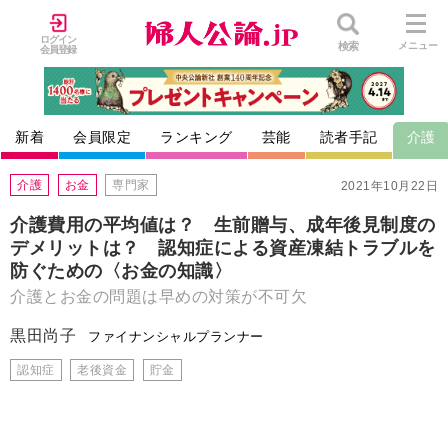
ログイン
検索
メニュー
会員登録
新着
会員限定
ランキング
芸能
読者手記
介護
介護
お金
専門家
2021年10月22日
介護費用の平均値は？ 生前贈与、成年後見制度の
デメリットは？ 認知症による資産凍結トラブルを
防ぐための〈お金の知識〉
介護とお金の問題は早めの対策が不可欠
黒田尚子
ファイナンシャルプランナー
認知症
老後資金
貯金