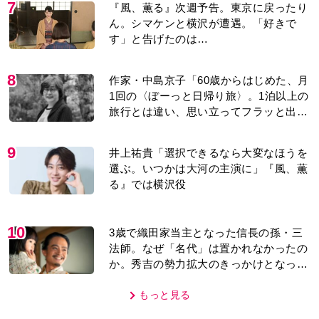
7
『風、薫る』次週予告。東京に戻ったり
ん。シマケンと横沢が遭遇。「好きで
す」と告げたのは…
8
作家・中島京子「60歳からはじめた、月
1回の〈ぼーっと日帰り旅〉。1泊以上の
旅行とは違い、思い立ってフラッと出か
けられるのがいいところ」【2026上半期
BEST】
9
井上祐貴「選択できるなら大変なほうを
選ぶ。いつかは大河の主演に」『風、薫
る』では横沢役
10
3歳で織田家当主となった信長の孫・三
法師。なぜ「名代」は置かれなかったの
か。秀吉の勢力拡大のきっかけとなった
「清須会議」の背景とは…。濱田浩一郎
が『豊臣兄弟！』を解説
もっと見る