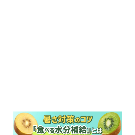
ランキング
ウイークリー
デイリー
1
『風、薫る』次週予告。東京に戻ったり
ん。シマケンと横沢が遭遇。「好きで
す」と告げたのは…
2
『Tシャツが乾くまで』“ちょっと残念な
男”をフォローするしっかり者。樹生の妹
を演じるのは、齋藤飛鳥さん＜キャスト