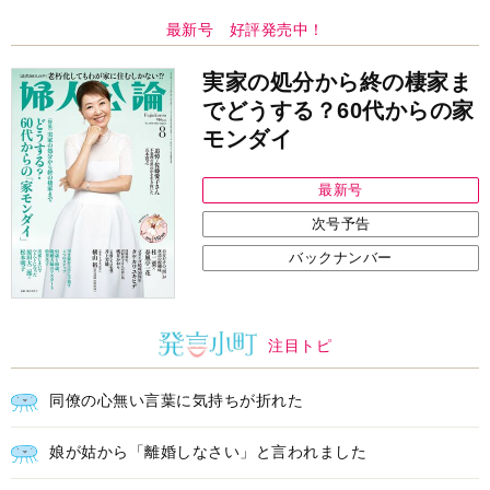
娘が姑から「離婚しなさい」と言われました
義実家について、義弟が私へ怒りのLINE
中央公論新社の本
もうじきたべられるぼく
はせがわゆうじ 作
詳しくみる
インフォメーション
ＡＩで始める遺言を書く前の準
耳にすっぽり！オーティコン補
備セミナー開催
聴器、新しいスタイルで All in