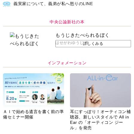
Ear の「オーティコン ジー
ル」を発売
脳の健康習慣をサポートするオ
【編集部より】広告ページにつ
ープンイヤー型イヤホン
いてのお詫びと訂正
「kikippa イヤホン
HERALBONY モデル」発売
あなたのペット自慢を教えてく
【編集部より】公式アドレスの
ださい！
不正利用について