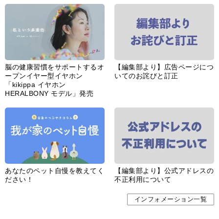
インフォメーション一覧
婦人公論とは
サイトポリシー／データの収集と利用について
「ｆｆ倶楽部」会員規約
「ｆｆ倶楽部」よくあるご質問
お問い合わせ
広告掲載
CHUOKORON-SHINSHA,INC.All right reserved