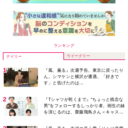
紹介＞
3
『風、薫る』主演の見上愛「りんは恋愛
に鈍感。やっと自分の気持ちを自覚する
ように」
4
演歌歌手・市川由紀乃「更年期かと思っ
たら〈卵巣がん〉だった。９ヵ月の闘病
を経て復帰。若くして逝った兄の手紙を
今も支えに」【2026上半期BEST】
5
来週の『風、薫る』あらすじ。派出看護
を軌道に乗せようと懸命に働く直美。そ
してついに＜あの人＞が…＜ネタバレあ
り＞
6
『風、薫る』見上愛「りんの心が病気に
なっていく演技が難しくて。看護は想像
以上に心を使う仕事」