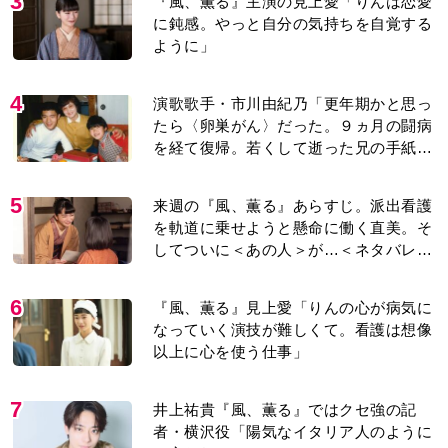
7
井上祐貴『風、薫る』ではクセ強の記
者・横沢役「陽気なイタリア人のように
と言われて」
8
井上祐貴「選択できるなら大変なほうを
選ぶ。いつかは大河の主演に」『風、薫
る』では横沢役
9
『Tシャツが乾くまで』第5話あらすじ。
充のメモを頼りに長野を訪ねた咲子。一
方の樹生の元にもある人物が…＜ネタバ
レあり＞
10
【もうムリ！ご近所姑】「こんなもん捨
ててまえ！」おばさんに怒鳴られ、傷つ
く息子。私たちが取った行動は…【第3
話】
もっと見る