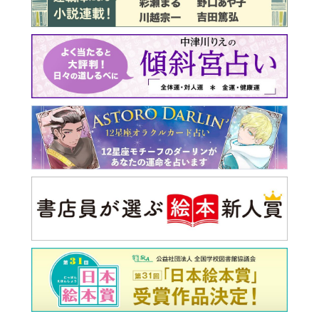
最新号 好評発売中！
実家の処分から終の棲家ま
でどうする？60代からの家
モンダイ
最新号
次号予告
バックナンバー
注目トピ
同僚の心無い言葉に気持ちが折れた