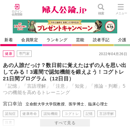
ログイン
検索
メニュー
会員登録
新着
会員限定
ランキング
芸能
読者手記
介護
健康
専門家
2022年04月26日
あの人誰だっけ？数日前に覚えたはずの人を思い出
してみる！3週間で認知機能を鍛えよう！コグトレ
21日間プログラム（12日目）
「記憶」「言語理解」「注意」「知覚」「推論・判断」5
つの機能を高めるトレーニング
宮口幸治
立命館大学大学院教授、医学博士、臨床心理士
認知症
健康寿命
認知機能
コグトレ
記憶
言語理解
注意