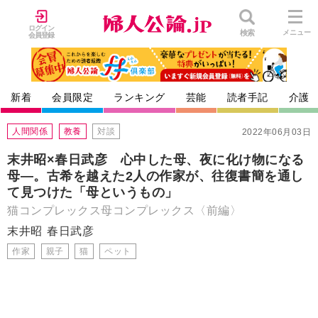
ログイン
検索
メニュー
会員登録
新着
会員限定
ランキング
芸能
読者手記
介護
人間関係
教養
対談
2022年06月03日
末井昭×春日武彦 心中した母、夜に化け物になる
母―。古希を越えた2人の作家が、往復書簡を通し
て見つけた「母というもの」
猫コンプレックス母コンプレックス〈前編〉
末井昭
春日武彦
作家
親子
猫
ペット