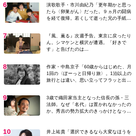
6
演歌歌手・市川由紀乃「更年期かと思っ
たら〈卵巣がん〉だった。９ヵ月の闘病
を経て復帰。若くして逝った兄の手紙を
今も支えに」【2026上半期BEST】
7
『風、薫る』次週予告。東京に戻ったり
ん。シマケンと横沢が遭遇。「好きで
す」と告げたのは…
8
作家・中島京子「60歳からはじめた、月
1回の〈ぼーっと日帰り旅〉。1泊以上の
旅行とは違い、思い立ってフラッと出か
けられるのがいいところ」【2026上半期
BEST】
9
3歳で織田家当主となった信長の孫・三
法師。なぜ「名代」は置かれなかったの
か。秀吉の勢力拡大のきっかけとなった
「清須会議」の背景とは…。濱田浩一郎
が『豊臣兄弟！』を解説
10
井上祐貴「選択できるなら大変なほうを