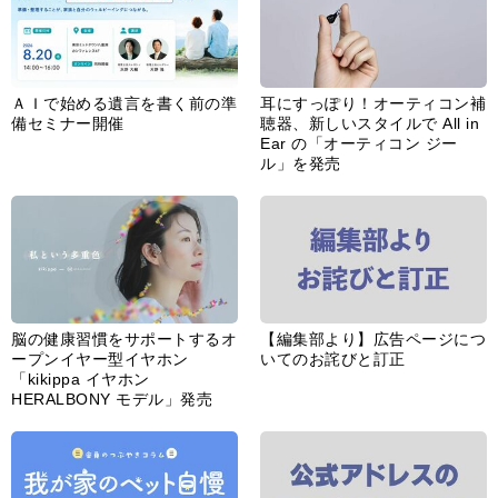
ＡＩで始める遺言を書く前の準
耳にすっぽり！オーティコン補
備セミナー開催
聴器、新しいスタイルで All in
Ear の「オーティコン ジー
ル」を発売
脳の健康習慣をサポートするオ
【編集部より】広告ページにつ
ープンイヤー型イヤホン
いてのお詫びと訂正
「kikippa イヤホン
HERALBONY モデル」発売