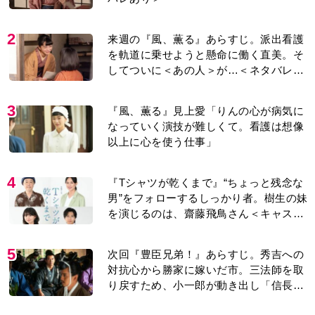
2
来週の『風、薫る』あらすじ。派出看護
を軌道に乗せようと懸命に働く直美。そ
してついに＜あの人＞が…＜ネタバレあ
り＞
3
『風、薫る』見上愛「りんの心が病気に
なっていく演技が難しくて。看護は想像
以上に心を使う仕事」
4
『Tシャツが乾くまで』“ちょっと残念な
男”をフォローするしっかり者。樹生の妹
を演じるのは、齋藤飛鳥さん＜キャスト
紹介＞
5
次回『豊臣兄弟！』あらすじ。秀吉への
対抗心から勝家に嫁いだ市。三法師を取
り戻すため、小一郎が動き出し「信長の
葬儀」を仕掛けるが…＜ネタバレあり＞