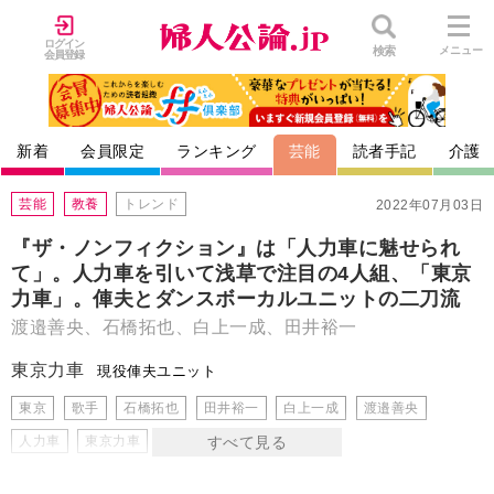
ログイン
検索
メニュー
会員登録
新着
会員限定
ランキング
芸能
読者手記
介護
芸能
教養
トレンド
2022年07月03日
『ザ・ノンフィクション』は「人力車に魅せられ
て」。人力車を引いて浅草で注目の4人組、「東京
力車」。俥夫とダンスボーカルユニットの二刀流
渡邉善央、石橋拓也、白上一成、田井裕一
東京力車
現役俥夫ユニット
東京
歌手
石橋拓也
田井裕一
白上一成
渡邉善央
人力車
東京力車
浅草