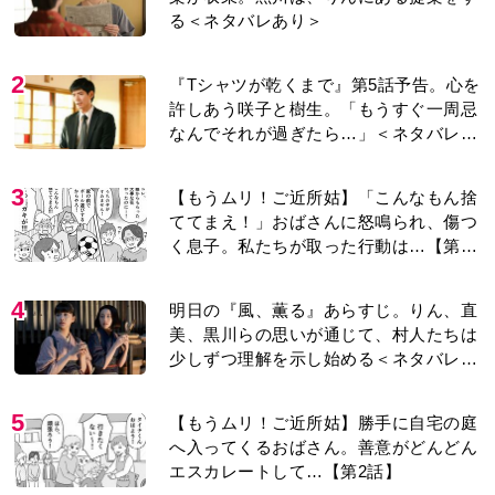
る＜ネタバレあり＞
2
『Tシャツが乾くまで』第5話予告。心を
許しあう咲子と樹生。「もうすぐ一周忌
なんでそれが過ぎたら…」＜ネタバレあ
り＞
3
【もうムリ！ご近所姑】「こんなもん捨
ててまえ！」おばさんに怒鳴られ、傷つ
く息子。私たちが取った行動は…【第3
話】
4
明日の『風、薫る』あらすじ。りん、直
美、黒川らの思いが通じて、村人たちは
少しずつ理解を示し始める＜ネタバレあ
り＞
5
【もうムリ！ご近所姑】勝手に自宅の庭
へ入ってくるおばさん。善意がどんどん
エスカレートして…【第2話】