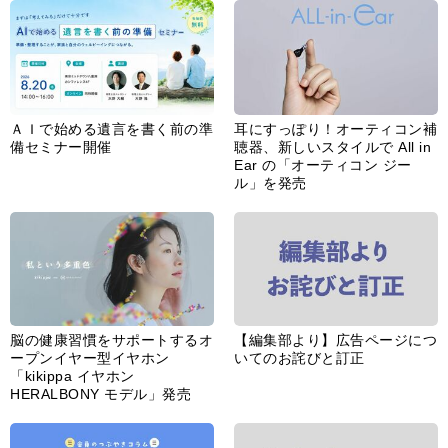
ＡＩで始める遺言を書く前の準
耳にすっぽり！オーティコン補
備セミナー開催
聴器、新しいスタイルで All in
Ear の「オーティコン ジー
ル」を発売
脳の健康習慣をサポートするオ
【編集部より】広告ページにつ
ープンイヤー型イヤホン
いてのお詫びと訂正
「kikippa イヤホン
HERALBONY モデル」発売