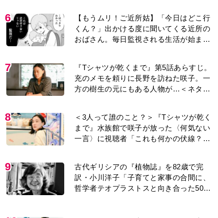
6
【もうムリ！ご近所姑】「今日はどこ行
くん？」出かける度に聞いてくる近所の
おばさん。毎日監視される生活が始ま
り…【第1話】
7
『Tシャツが乾くまで』第5話あらすじ。
充のメモを頼りに長野を訪ねた咲子。一
方の樹生の元にもある人物が…＜ネタバ
レあり＞
8
＜3人って誰のこと？＞『Tシャツが乾く
まで』水族館で咲子が放った〈何気ない
一言〉に視聴者「これも何かの伏線？」
「子どもの話だと…」
9
古代ギリシアの『植物誌』を82歳で完
訳・小川洋子「子育てと家事の合間に、
哲学者テオプラストスと向き合った50
年」