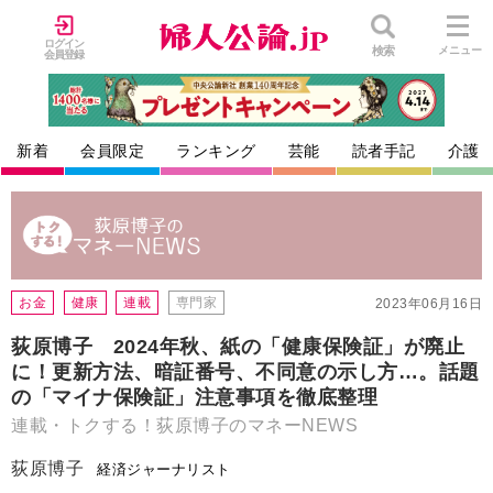
ログイン
検索
メニュー
会員登録
新着
会員限定
ランキング
芸能
読者手記
介護
お金
健康
連載
専門家
2023年06月16日
荻原博子 2024年秋、紙の「健康保険証」が廃止
に！更新方法、暗証番号、不同意の示し方…。話題
の「マイナ保険証」注意事項を徹底整理
連載・トクする！荻原博子のマネーNEWS
荻原博子
経済ジャーナリスト