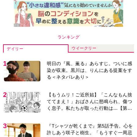
ランキング
ウイークリー
デイリー
1
明日の『風、薫る』あらすじ。ついに感
染が収束。黒川は、りんにある提案をす
る＜ネタバレあり＞
2
【もうムリ！ご近所姑】「こんなもん捨
ててまえ！」おばさんに怒鳴られ、傷つ
く息子。私たちが取った行動は…【第3
話】
3
『Tシャツが乾くまで』第5話予告。心を
許しあう咲子と樹生。「もうすぐ一周忌