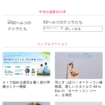
中央公論新社の本
52ヘルツのクジラたち
町田そのこ 著
詳しくみる
インフォメーション
ＡＩで始める遺言を書く前の準
耳にすっぽり！オーティコン補
備セミナー開催
聴器、新しいスタイルで All in
Ear の「オーティコン ジー
ル」を発売