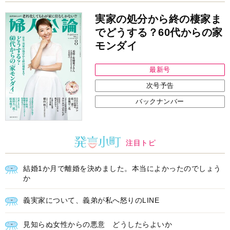
実家の処分から終の棲家ま
でどうする？60代からの家
モンダイ
最新号
次号予告
バックナンバー
注目トピ
結婚1か月で離婚を決めました。本当によかったのでしょう
か
義実家について、義弟が私へ怒りのLINE
見知らぬ女性からの悪意 どうしたらよいか