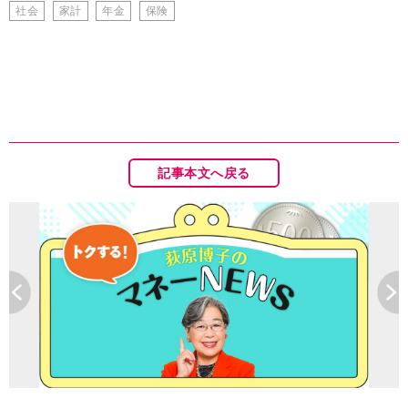
社会
家計
年金
保険
記事本文へ戻る