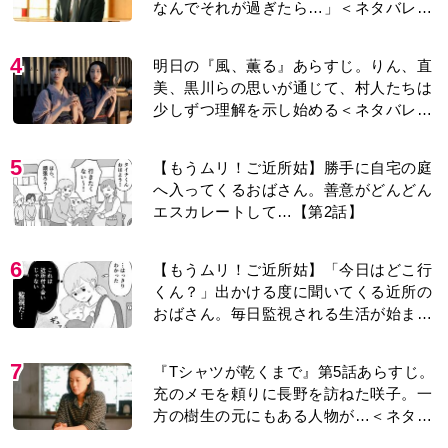
なんでそれが過ぎたら…」＜ネタバレあ
り＞
4
明日の『風、薫る』あらすじ。りん、直
美、黒川らの思いが通じて、村人たちは
少しずつ理解を示し始める＜ネタバレあ
り＞
5
【もうムリ！ご近所姑】勝手に自宅の庭
へ入ってくるおばさん。善意がどんどん
エスカレートして…【第2話】
6
【もうムリ！ご近所姑】「今日はどこ行
くん？」出かける度に聞いてくる近所の
おばさん。毎日監視される生活が始ま
り…【第1話】
7
『Tシャツが乾くまで』第5話あらすじ。
充のメモを頼りに長野を訪ねた咲子。一
方の樹生の元にもある人物が…＜ネタバ
レあり＞