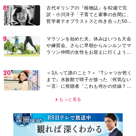
8
古代ギリシアの『植物誌』を82歳で完
訳・小川洋子「子育てと家事の合間に、
哲学者テオプラストスと向き合った50
年」
9
マラソンを始めた夫。休みはいつも大会
や練習会。さらに早朝からルンルンでマ
ラソン仲間の女性をお迎えに行くように
なり…
10
＜3人って誰のこと？＞『Tシャツが乾く
まで』水族館で咲子が放った〈何気ない
一言〉に視聴者「これも何かの伏線？」
「子どもの話だと…」
もっと見る