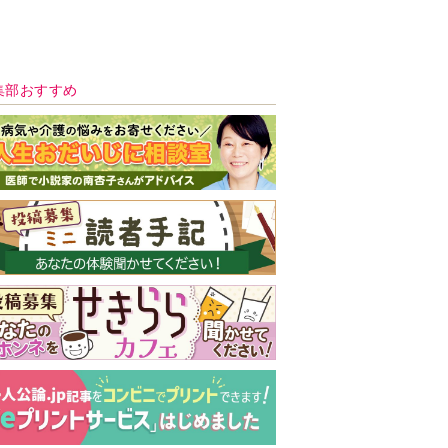
新号 好評発売中！
実家の処分から終
の棲家までどうす
る？60代からの家
モンダイ
最新号
次号予告