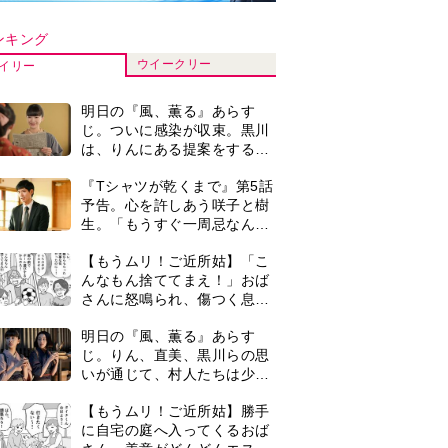
いが通じて、村人たちは少し
ずつ理解を示し始める＜ネタ
【もうムリ！ご近所姑】勝手
バレあり＞
に自宅の庭へ入ってくるおば
さん。善意がどんどんエスカ
レートして…【第2話】
【もうムリ！ご近所姑】「今
日はどこ行くん？」出かける
度に聞いてくる近所のおばさ
ん。毎日監視される生活が始
女はいない』（著：働く三十六歌仙／中央公論新社）
『Tシャツが乾くまで』第5話
まり…【第1話】
あらすじ。充のメモを頼りに
長野を訪ねた咲子。一方の樹
生の元にもある人物が…＜ネ
＜3人って誰のこと？＞『Tシ
タバレあり＞
ャツが乾くまで』水族館で咲
子が放った〈何気ない一言〉
に視聴者「これも何かの伏
古代ギリシアの『植物誌』を
線？」「子どもの話だと…」
82歳で完訳・小川洋子「子育
てと家事の合間に、哲学者テ
オプラストスと向き合った50
0
マラソンを始めた夫。休みは
年」
いつも大会や練習会。さらに