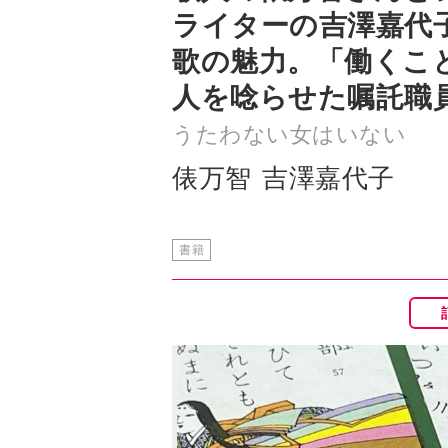
人を唸らせた嘱託職
うたわない女はいない
俵万智
吉澤嘉代子
書籍