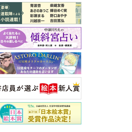
バックナンバー
注目トピ
結婚1か月で離婚を決めました。本当に
よかったのでしょうか
義実家について、義弟が私へ怒りのLINE
婚約者がBL愛好家でした
央公論新社の本
いじめのある世界に生き
る君たちへ
いじめられっ子だった精神
科医の贈る言葉
詳しくみる
久夫 著