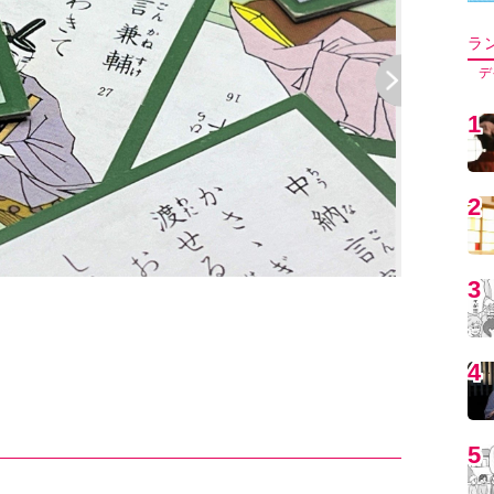
5
6
『うたわない
7
8
9
1