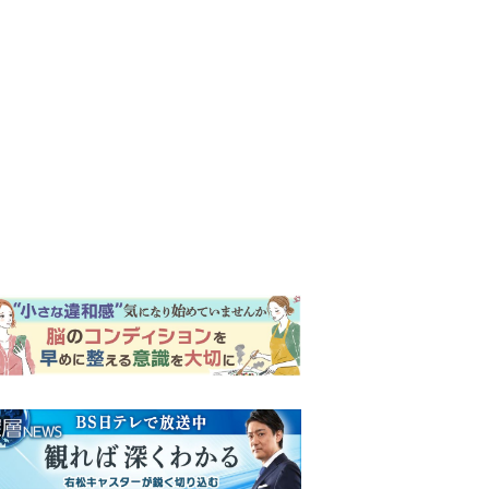
ンキング
ウイークリー
イリー
明日の『風、薫る』あらす
じ。ついに感染が収束。黒川
は、りんにある提案をする＜
ネタバレあり＞
『Tシャツが乾くまで』第5話
予告。心を許しあう咲子と樹
生。「もうすぐ一周忌なんで
それが過ぎたら…」＜ネタバ
【もうムリ！ご近所姑】「こ
レあり＞
んなもん捨ててまえ！」おば
さんに怒鳴られ、傷つく息
子。私たちが取った行動は…
明日の『風、薫る』あらす
【第3話】
じ。りん、直美、黒川らの思