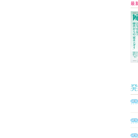
イ
Ａ
く
催
脳
ト
型イ
ヤホ
モ