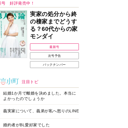
ンフォメーション
Ｉで始める遺言を書
耳にすっぽり！オーテ
前の準備セミナー開
ィコン補聴器、新しい
スタイルで All in Ear
の「オーティコン ジー
ル」を発売
の健康習慣をサポー
【編集部より】広告ペ
するオープンイヤー
ージについてのお詫び
ヤホン「kikippa イ
と訂正
ン HERALBONY
デル」発売