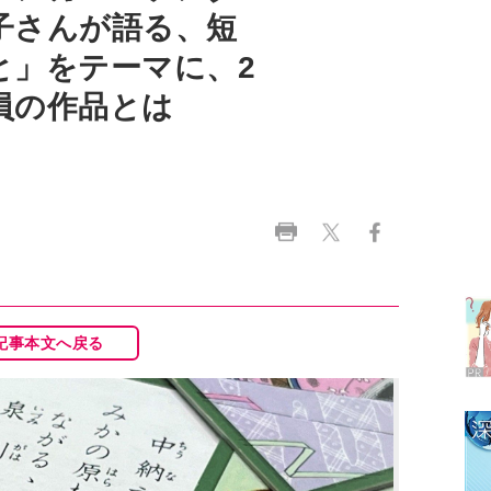
員の作品とは
ラ
デ
1
記事本文へ戻る
2
3
4