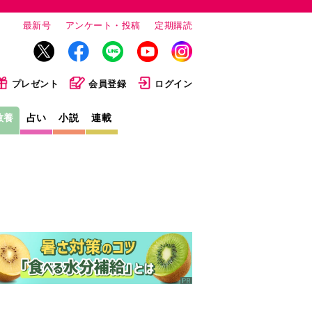
最新号
アンケート・投稿
定期購読
プレゼント
会員登録
ログイン
教養
占い
小説
連載