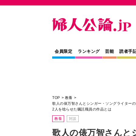
会員限定
ランキング
芸能
読者手
TOP
教養
歌人の俵万智さんとシンガー・ソングライターの
2人を唸らせた嘱託職員の作品とは
教養
対談
歌人の俵万智さんと
ライターの吉澤嘉代
歌の魅力。「働くこ