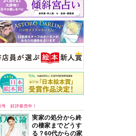
バックナンバー
注目トピ
義実家について、義弟が私へ怒りのLINE
結婚1か月で離婚を決めました。本当に
よかったのでしょうか
ピアノの月謝、払うべき？
央公論新社の本
52ヘルツのクジラたち
町田そのこ 著
詳しくみる
ンフォメーション