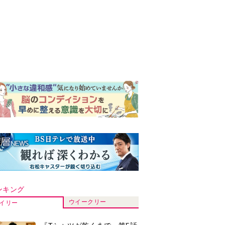
ンキング
ウイークリー
イリー
『Tシャツが乾くまで』第5話
予告。心を許しあう咲子と樹
生。「もうすぐ一周忌なんで
それが過ぎたら…」＜ネタバ
『風、薫る』次週予告。東京
レあり＞
に戻ったりん。シマケンと横
沢が遭遇。「好きです」と告
げたのは…
【もうムリ！ご近所姑】「こ
んなもん捨ててまえ！」おば
さんに怒鳴られ、傷つく息
子。私たちが取った行動は…
明日の『風、薫る』あらす
【第3話】
じ。ついに感染が収束。黒川
は、りんにある提案をする＜