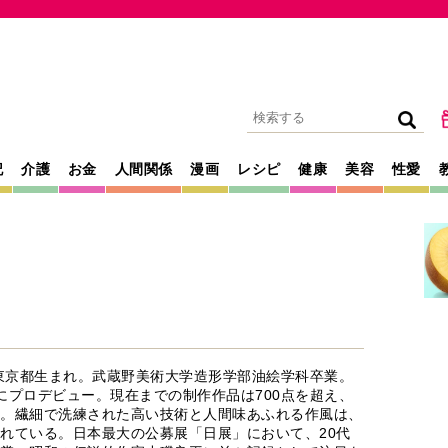
記
介護
お金
人間関係
漫画
レシピ
健康
美容
性愛
年東京都生まれ。武蔵野美術大学造形学部油絵学科卒業。
にプロデビュー。現在までの制作作品は700点を超え、
。繊細で洗練された高い技術と人間味あふれる作風は、
れている。日本最大の公募展「日展」において、20代