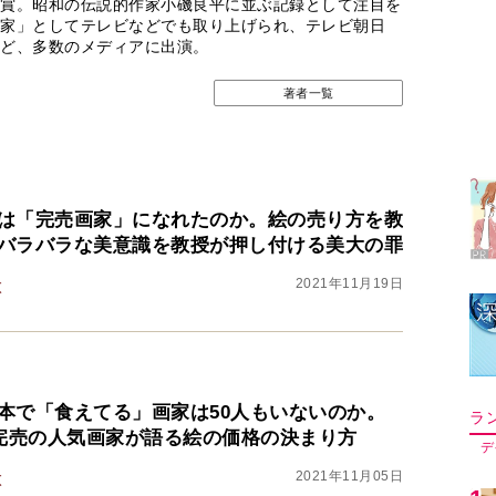
賞。昭和の伝説的作家小磯良平に並ぶ記録として注目を
家」としてテレビなどでも取り上げられ、テレビ朝日
ど、多数のメディアに出演。
著者一覧
ラ
デ
1
は「完売画家」になれたのか。絵の売り方を教
バラバラな美意識を教授が押し付ける美大の罪
2
2021年11月19日
太
3
本で「食えてる」画家は50人もいないのか。
4
点完売の人気画家が語る絵の価格の決まり方
2021年11月05日
太