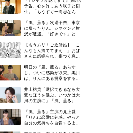
ネタバレあり＞
井上祐貴「選択できるなら大
変なほうを選ぶ。いつかは大
河の主演に」『風、薫る』で
は横沢役
『風、薫る』主演の見上愛
「りんは恋愛に鈍感。やっと
自分の気持ちを自覚するよう
に」
演歌歌手・市川由紀乃「更年
期かと思ったら〈卵巣がん〉
だった。９ヵ月の闘病を経て
復帰。若くして逝った兄の手
明日の『風、薫る』あらす
紙を今も支えに」【2026上半
じ。りん、直美、黒川らの思
期BEST】
いが通じて、村人たちは少し
ずつ理解を示し始める＜ネタ
＜3人って誰のこと？＞『Tシ
バレあり＞
ャツが乾くまで』水族館で咲
子が放った〈何気ない一言〉
に視聴者「これも何かの伏
0
【もうムリ！ご近所姑】「今
線？」「子どもの話だと…」
日はどこ行くん？」出かける
度に聞いてくる近所のおばさ