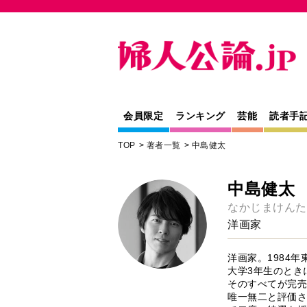
会員限定
ランキング
芸能
読者手
TOP
著者一覧
中島健太
中島健太
なかじまけんた
洋画家
洋画家。1984
大学3年生のとき
そのすべてが完売
唯一無二と評価さ