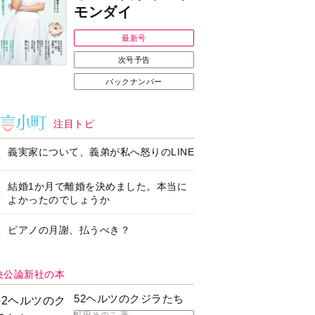
Ｉで始める遺言を書
耳にすっぽり！オーテ
前の準備セミナー開
ィコン補聴器、新しい
スタイルで All in Ear
の「オーティコン ジー
ル」を発売
の健康習慣をサポー
【編集部より】広告ペ
するオープンイヤー
ージについてのお詫び
ヤホン「kikippa イ
と訂正
ン HERALBONY
デル」発売
なたのペット自慢を
【編集部より】公式ア