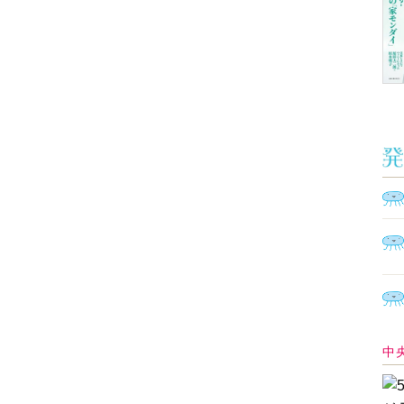
Ａ
く
催
脳
ト
型イ
ヤホ
モ
あ