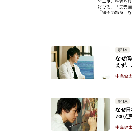
で二度、特選を授
浴びる。「完売画
「徹子の部屋」な
専門家
なぜ僕
えず、
中島健
専門家
なぜ日
700
中島健