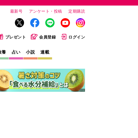
最新号
アンケート・投稿
定期購読
プレゼント
会員登録
ログイン
教養
占い
小説
連載