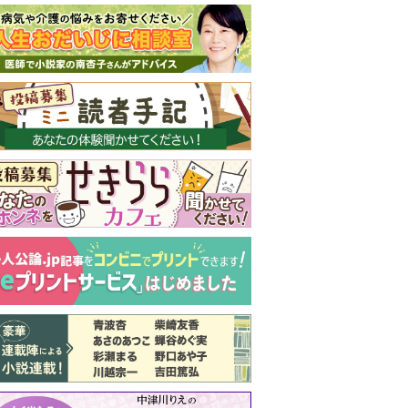
新号 好評発売中！
実家の処分から終
の棲家までどうす
る？60代からの家
モンダイ
最新号
次号予告