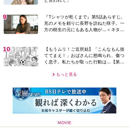
と言われて」
9
『Tシャツが乾くまで』第5話あらすじ。
充のメモを頼りに長野を訪ねた咲子。一
方の樹生の元にもある人物が…＜ネタバ
レあり＞
10
【もうムリ！ご近所姑】「こんなもん捨
ててまえ！」おばさんに怒鳴られ、傷つ
く息子。私たちが取った行動は…【第3
話】
もっと見る
MOVIE