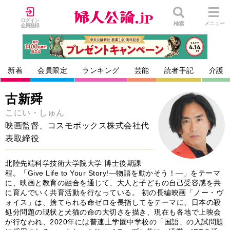
ログイン
検索
メニュー
会員登録
新着
会員限定
ランキング
芸能
読者手記
介護
古新舜
こにい・しゅん
映画監督、コスモボックス株式会社代
表取締役
北陸先端科学技術大学院大学 博士後期課
程。「Give Life to Your Story!―物語を動かそう！―」をテーマ
に、映画と教育の融合を通じて、大人と子どもの自己受容感を共
に育んでいく共育活動を行なっている。 初の長編映画「ノー・ヴ
ォイス」は、捨てられる命ゼロを長指してをテーマに、日本の殺
処分問題の現状と犬猫の命の大切さを描き、現在も各地で上映会
が行なわれ、2020年には普連土学園中学校の「国語」の入試問題