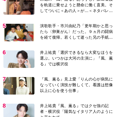
を軌道に乗せようと懸命に働く直美。そ
してついに＜あの人＞が…＜ネタバレあ
り＞
5
演歌歌手・市川由紀乃「更年期かと思っ
たら〈卵巣がん〉だった。９ヵ月の闘病
を経て復帰。若くして逝った兄の手紙を
今も支えに」【2026上半期BEST】
6
井上祐貴「選択できるなら大変なほうを
選ぶ。いつかは大河の主演に」『風、薫
る』では横沢役
7
『風、薫る』見上愛「りんの心が病気に
なっていく演技が難しくて。看護は想像
以上に心を使う仕事」
8
井上祐貴『風、薫る』ではクセ強の記
者・横沢役「陽気なイタリア人のように