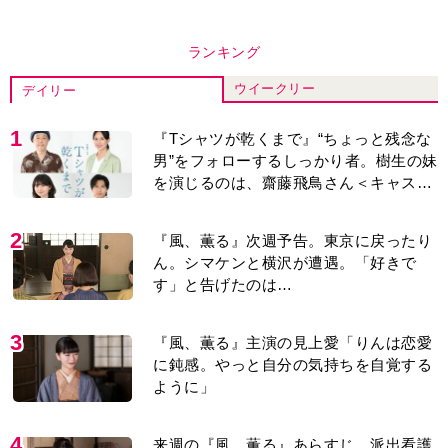
ランキング
ウイークリー
デイリー
1
『Tシャツが乾くまで』“ちょっと残念な
男”をフォローするしっかり者。樹生の妹
を演じるのは、齋藤飛鳥さん＜キャスト
紹介＞
2
『風、薫る』次週予告。東京に戻ったり
ん。シマケンと横沢が遭遇。「好きで
す」と告げたのは…
3
『風、薫る』主演の見上愛「りんは恋愛
に鈍感。やっと自分の気持ちを自覚する
ように」
4
来週の『風、薫る』あらすじ。派出看護