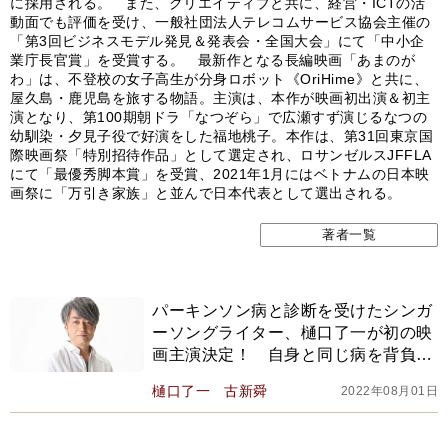
に採用される。 また、クリエイティブと共に、経営・ICTの活
動面でも評価を受け、一般社団法人テレコムサービス協会主催の
「第3回ビジネスモデル発見＆発表会・全国大会」にて「中小企
業庁長官賞」を受賞する。 最新作となる長編映画「あまのが
わ」は、不登校の女子高生が分身ロボット《OriHime》と共に、
屋久島・鹿児島を旅する物語。主演は、本作が映画初出演＆初主
演となり、第100期朝ドラ「なつぞら」で広瀬すず演じるなつの
幼馴染・夕見子役で好演をした福地桃子。本作は、第31回東京国
際映画祭「特別招待作品」として選定され、ロサンゼルスJFFLA
にて「最優秀脚本賞」を受賞、2021年1月にはベトナムの日本映
画祭に「万引き家族」と並んで日本代表として選出される。
著者一覧
パーキンソン病と診断を受けたシンガ
ーソングライター、樋口了一が初の映
画主演決定！ 自身と同じ病を背負う
主人公を熱演
樋口了一
古新舜
2022年08月01日