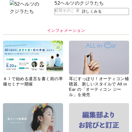
52ヘルツのクジラたち
町田そのこ 著
詳しくみる
インフォメーション
ＡＩで始める遺言を書く前の準
耳にすっぽり！オーティコン補
備セミナー開催
聴器、新しいスタイルで All in
Ear の「オーティコン ジー
ル」を発売