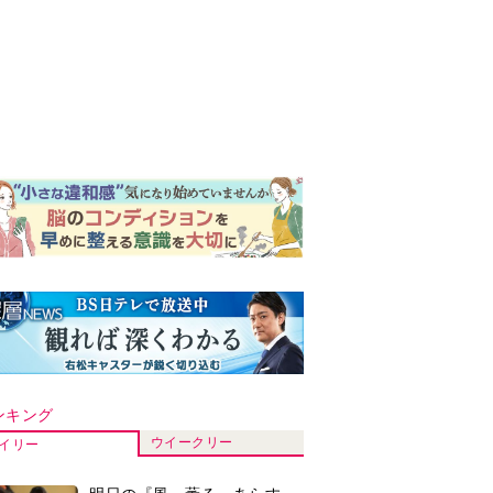
ンキング
ウイークリー
イリー
明日の『風、薫る』あらす
じ。ついに感染が収束。黒川
は、りんにある提案をする＜
ネタバレあり＞
【もうムリ！ご近所姑】「こ
んなもん捨ててまえ！」おば
さんに怒鳴られ、傷つく息
子。私たちが取った行動は…
明日の『風、薫る』あらす
【第3話】
じ。りん、直美、黒川らの思
いが通じて、村人たちは少し
ずつ理解を示し始める＜ネタ
【もうムリ！ご近所姑】勝手
バレあり＞
に自宅の庭へ入ってくるおば
さん。善意がどんどんエスカ