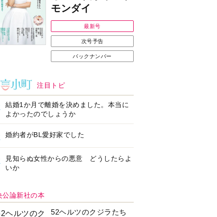
Ｉで始める遺言を書
耳にすっぽり！オーテ
前の準備セミナー開
ィコン補聴器、新しい
スタイルで All in Ear
の「オーティコン ジー
ル」を発売
の健康習慣をサポー
【編集部より】広告ペ
するオープンイヤー
ージについてのお詫び
ヤホン「kikippa イ
と訂正
ン HERALBONY
デル」発売
なたのペット自慢を
【編集部より】公式ア