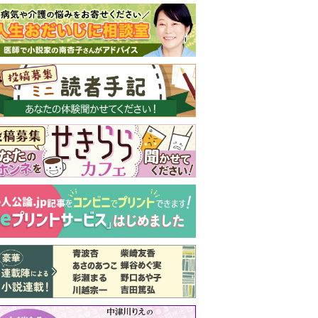
新号 好評発売中！
実家の処分から終
の棲家までどうす
る？60代からの家
モンダイ
最新号
次号予告