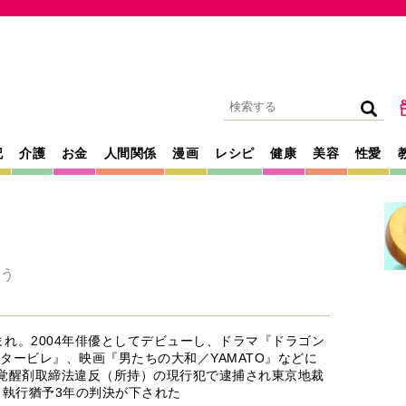
記
介護
お金
人間関係
漫画
レシピ
健康
美容
性愛
う
生まれ。2004年俳優としてデビューし、ドラマ『ドラゴン
タービレ』、映画『男たちの大和／YAMATO』などに
年に覚醒剤取締法違反（所持）の現行犯で逮捕され東京地裁
・執行猶予3年の判決が下された