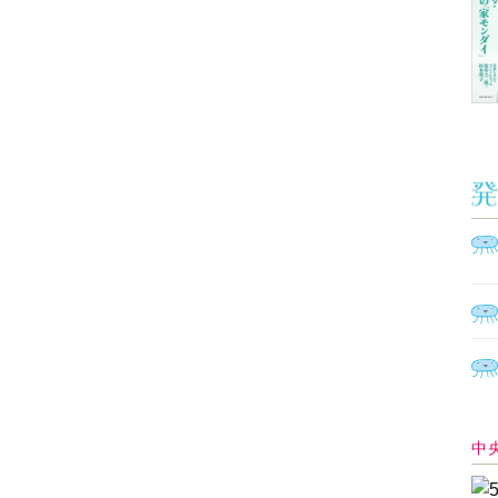
Ａ
く
催
脳
ト
型イ
ヤホ
モ
あ