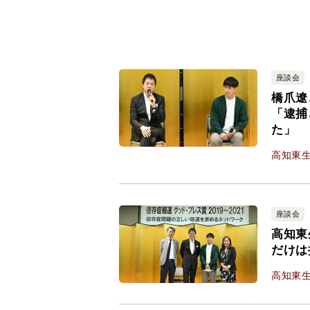
座談会
橋爪遼
「逮捕
た」
高知東
座談会
高知東
だけは
高知東