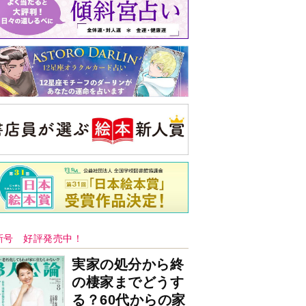
バックナンバー
注目トピ
結婚1か月で離婚を決めました。本当に
よかったのでしょうか
婚約者がBL愛好家でした
見知らぬ女性からの悪意 どうしたらよ
いか
央公論新社の本
52ヘルツのクジラたち
町田そのこ 著
詳しくみる
ンフォメーション