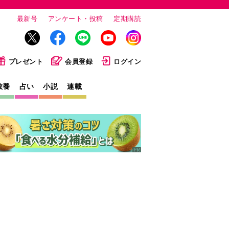
最新号
アンケート・投稿
定期購読
プレゼント
会員登録
ログイン
教養
占い
小説
連載