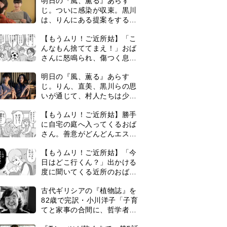
レートして…【第2話】
【もうムリ！ご近所姑】「今
日はどこ行くん？」出かける
度に聞いてくる近所のおばさ
ん。毎日監視される生活が始
古代ギリシアの『植物誌』を
まり…【第1話】
82歳で完訳・小川洋子「子育
てと家事の合間に、哲学者テ
オプラストスと向き合った50
『Tシャツが乾くまで』第5話
年」
あらすじ。充のメモを頼りに
長野を訪ねた咲子。一方の樹
生の元にもある人物が…＜ネ
『Tシャツが乾くまで』第5話
タバレあり＞
予告。心を許しあう咲子と樹
生。「もうすぐ一周忌なんで
それが過ぎたら…」＜ネタバ
＜3人って誰のこと？＞『Tシ
レあり＞
ャツが乾くまで』水族館で咲
子が放った〈何気ない一言〉
に視聴者「これも何かの伏
0
『風、薫る』赤痢患者で長太
線？」「子どもの話だと…」
郎の母・アサ役は美山加恋。
＜あのドラマ＞で天才子役と