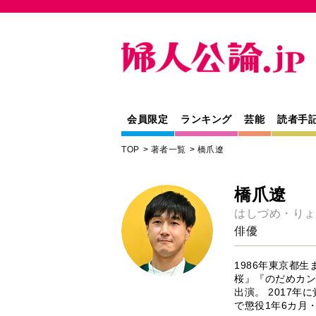
会員限定
ランキング
芸能
読者手
TOP
著者一覧
橋爪遼
橋爪遼
はしづめ・りょ
俳優
1986年東京都
桜』『のだめカン
出演。 2017
で懲役1年6カ月