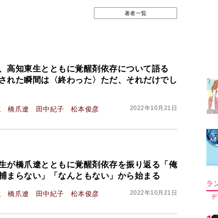
著者一覧
ラ
デ
、高知東生とともに覚醒剤依存について語る
された瞬間は〈終わった〉ただ、それだけでし
1
2022年10月21日
生
橋爪遼
田中紀子
松本俊彦
2
3
生が橋爪遼とともに覚醒剤依存を振り返る「俺
捕まらない」「なんともない」から始まる
4
2022年10月21日
生
橋爪遼
田中紀子
松本俊彦