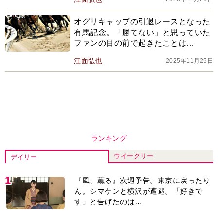
オグリキャップの引退レースとなった
有馬記念。「勝てない」と思っていた
ファンの目の前で起きたことは…
江面弘也
2025年11月25日
ランキング
ウイークリー
デイリー
1
『風、薫る』次週予告。東京に戻ったり
ん。シマケンと横沢が遭遇。「好きで
す」と告げたのは…
2
『Tシャツが乾くまで』“ちょっと残念な
男”をフォローするしっかり者。樹生の妹