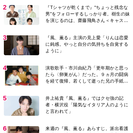
を演じるのは、齋藤飛鳥さん＜キャスト
紹介＞
3
『風、薫る』主演の見上愛「りんは恋愛
に鈍感。やっと自分の気持ちを自覚する
ように」
4
演歌歌手・市川由紀乃「更年期かと思っ
たら〈卵巣がん〉だった。９ヵ月の闘病
を経て復帰。若くして逝った兄の手紙を
今も支えに」【2026上半期BEST】
5
井上祐貴『風、薫る』ではクセ強の記
者・横沢役「陽気なイタリア人のように
と言われて」
6
来週の『風、薫る』あらすじ。派出看護
を軌道に乗せようと懸命に働く直美。そ
してついに＜あの人＞が…＜ネタバレあ