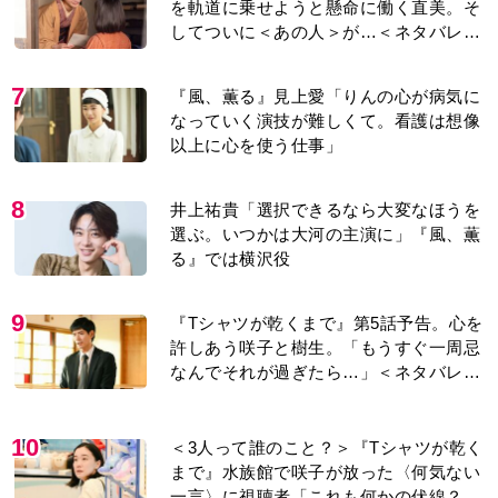
り＞
7
『風、薫る』見上愛「りんの心が病気に
なっていく演技が難しくて。看護は想像
以上に心を使う仕事」
8
井上祐貴「選択できるなら大変なほうを
選ぶ。いつかは大河の主演に」『風、薫
る』では横沢役
9
『Tシャツが乾くまで』第5話予告。心を
許しあう咲子と樹生。「もうすぐ一周忌
なんでそれが過ぎたら…」＜ネタバレあ
り＞
10
＜3人って誰のこと？＞『Tシャツが乾く
まで』水族館で咲子が放った〈何気ない
一言〉に視聴者「これも何かの伏線？」
「子どもの話だと…」
もっと見る