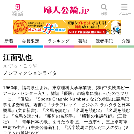
ログイン
検索
メニュー
会員登録
新着
会員限定
ランキング
芸能
読者手記
介護
江面弘也
えづら・こうや
ノンフィクションライター
1960年、福島県生まれ。東京理科大学卒業後、(株)中央競馬ピー
アール・センター入社。雑誌『優駿』の編集に携わったのちフリ
ーに。『優駿』『Sports Graphic Number』などの雑誌に競馬記
事を多数寄稿。著書に『サラブレッド・ビジネス ラムタラと日本
競馬』(文春新書)、『名馬を読む』『名馬を読む2』『名馬を読む
3』『名馬を読む4』『昭和の名騎手』『昭和の名調教師』(三賢
社)、『「青年日本の歌」をうたう者 五・一五事件、三上卓海軍
中尉の生涯』(中央公論新社)、『活字競馬に挑んだ二人の男』(ミ
デアム出版社)など。