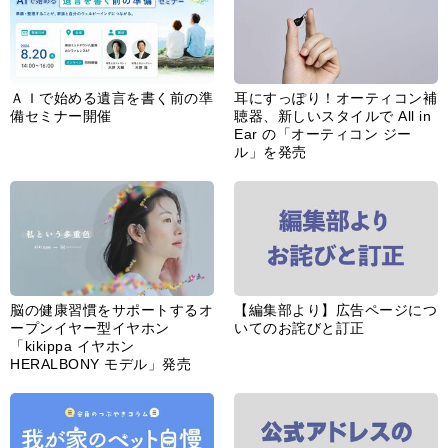
ＡＩで始める遺言を書く前の準
耳にすっぽり！オーティコン補
備セミナー開催
聴器、新しいスタイルで All in
Ear の「オーティコン ジー
ル」を発売
脳の健康習慣をサポートするオ
【編集部より】広告ページにつ
ープンイヤー型イヤホン
いてのお詫びと訂正
「kikippa イヤホン
HERALBONY モデル」発売