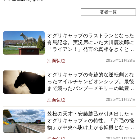
著者一覧
オグリキャップのラストランとなった
有馬記念。実況席にいた大川慶次郎に
「ライアン！」発言の真相をきくと…
江面弘也
2025年11月28日
オグリキャップの奇跡的な逆転劇とな
ったマイルチャンピオンシップ。最後
まで競ったバンブーメモリーの武豊は
負けても満足気だった
江面弘也
2025年11月27日
笠松の天才・安藤勝己が引き出した＜
オグリキャップ＞の特性。「芦毛の怪
物」が中央へ駆け上がる転機となった
のは…
江面弘也
2025年11月26日