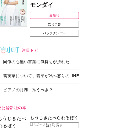
Ｉで始める遺言を書
耳にすっぽり！オーテ
前の準備セミナー開
ィコン補聴器、新しい
スタイルで All in Ear
の「オーティコン ジー
ル」を発売
の健康習慣をサポー
【編集部より】広告ペ
するオープンイヤー
ージについてのお詫び
ヤホン「kikippa イ
と訂正
ン HERALBONY
デル」発売
なたのペット自慢を
【編集部より】公式ア
えてください！
ドレスの不正利用につ