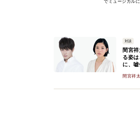
でミュージカル
対談
間宮祥
る姿は
に、嘘
間宮祥