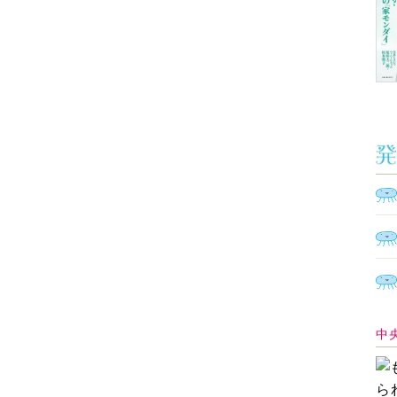
Ａ
く
催
脳
ト
型イ
ヤホ
モ
あ
教