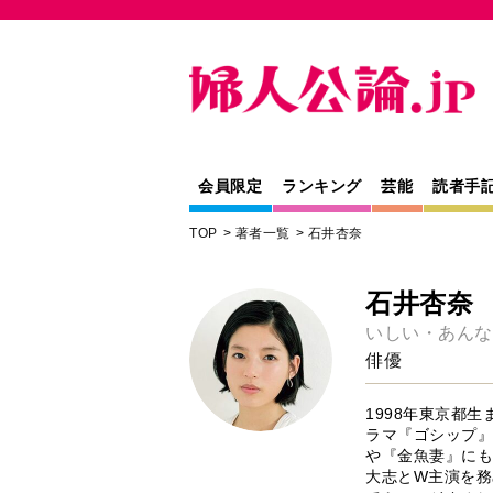
会員限定
ランキング
芸能
読者手
TOP
著者一覧
石井杏奈
石井杏奈
いしい・あんな
俳優
1998年東京都
ラマ『ゴシップ』
や『金魚妻』にも
大志とW主演を務