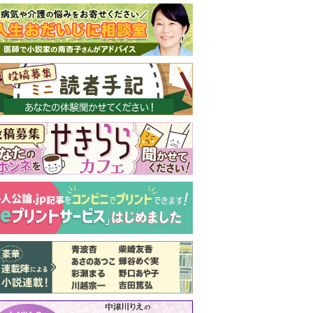
新号 好評発売中！
実家の処分から終
の棲家までどうす
る？60代からの家
モンダイ
最新号
次号予告