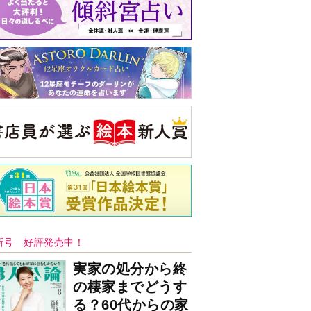
バックナンバー
注目トピ
同僚の心無い言葉に気持ちが折れた
義実家について、義弟が私へ怒りのLINE
ピアノの月謝、払うべき？
央公論新社の本
もうじきたべられるぼく
はせがわゆうじ 作
詳しくみる
ンフォメーション