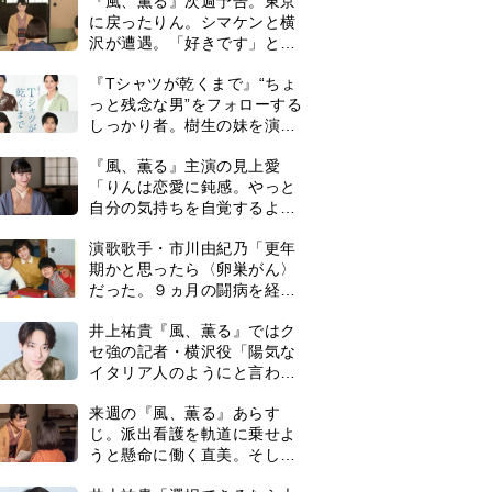
復帰。若くして逝った兄の手
井上祐貴『風、薫る』ではク
紙を今も支えに」【2026上半
セ強の記者・横沢役「陽気な
期BEST】
イタリア人のようにと言われ
て」
来週の『風、薫る』あらす
じ。派出看護を軌道に乗せよ
うと懸命に働く直美。そして
ついに＜あの人＞が…＜ネタ
井上祐貴「選択できるなら大
バレあり＞
変なほうを選ぶ。いつかは大
河の主演に」『風、薫る』で
は横沢役
『Tシャツが乾くまで』第5話
予告。心を許しあう咲子と樹
生。「もうすぐ一周忌なんで
それが過ぎたら…」＜ネタバ
＜3人って誰のこと？＞『Tシ
レあり＞
ャツが乾くまで』水族館で咲
子が放った〈何気ない一言〉
に視聴者「これも何かの伏
0
『風、薫る』見上愛「りんの
線？」「子どもの話だと…」
心が病気になっていく演技が
難しくて。看護は想像以上に