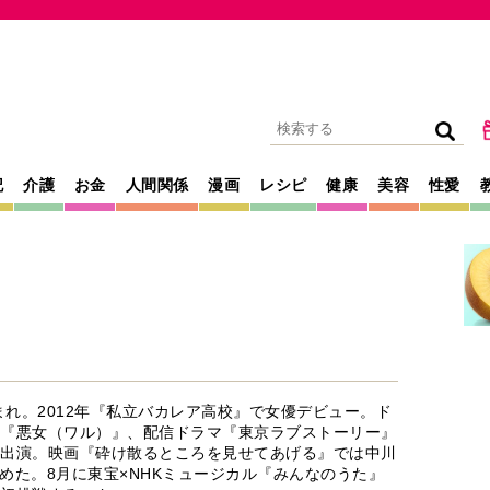
記
介護
お金
人間関係
漫画
レシピ
健康
美容
性愛
生まれ。2012年『私立バカレア高校』で女優デビュー。ド
『悪女（ワル）』、配信ドラマ『東京ラブストーリー』
出演。映画『砕け散るところを見せてあげる』では中川
めた。8月に東宝×NHKミュージカル『みんなのうた』