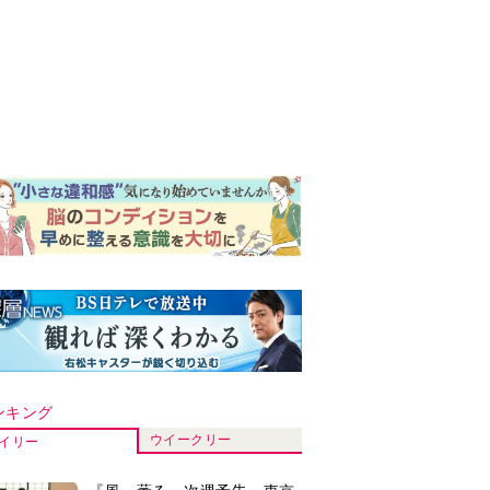
ンキング
ウイークリー
イリー
『風、薫る』次週予告。東京
に戻ったりん。シマケンと横
沢が遭遇。「好きです」と告
げたのは…
『Tシャツが乾くまで』“ちょ
っと残念な男”をフォローする
しっかり者。樹生の妹を演じ
るのは、齋藤飛鳥さん＜キャ
『風、薫る』主演の見上愛
スト紹介＞
「りんは恋愛に鈍感。やっと
自分の気持ちを自覚するよう
に」
演歌歌手・市川由紀乃「更年
期かと思ったら〈卵巣がん〉
だった。９ヵ月の闘病を経て