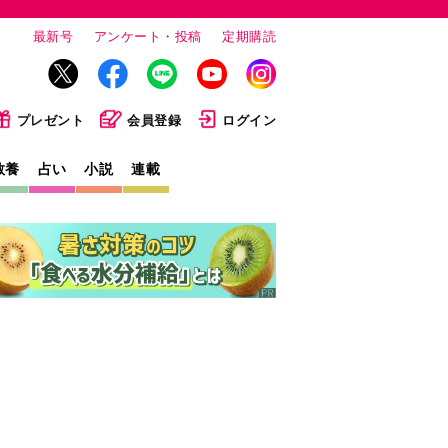
最新号
アンケート・投稿
定期購読
プレゼント
会員登録
ログイン
教養
占い
小説
連載