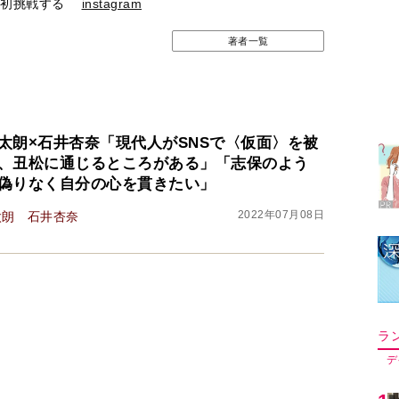
に初挑戦する
instagram
著者一覧
ラ
デ
太朗×石井杏奈「現代人がSNSで〈仮面〉を被
1
、丑松に通じるところがある」「志保のよう
偽りなく自分の心を貫きたい」
2
2022年07月08日
太朗
石井杏奈
3
4