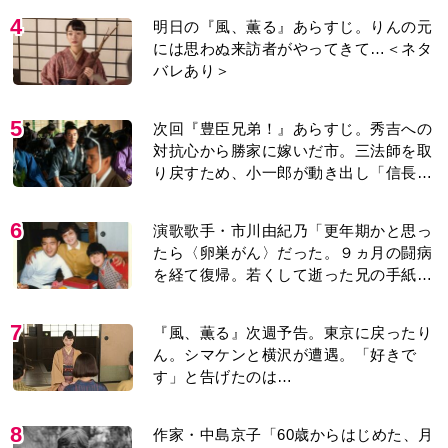
4
明日の『風、薫る』あらすじ。りんの元
には思わぬ来訪者がやってきて…＜ネタ
バレあり＞
5
次回『豊臣兄弟！』あらすじ。秀吉への
対抗心から勝家に嫁いだ市。三法師を取
り戻すため、小一郎が動き出し「信長の
葬儀」を仕掛けるが…＜ネタバレあり＞
6
演歌歌手・市川由紀乃「更年期かと思っ
たら〈卵巣がん〉だった。９ヵ月の闘病
を経て復帰。若くして逝った兄の手紙を
今も支えに」【2026上半期BEST】
7
『風、薫る』次週予告。東京に戻ったり
ん。シマケンと横沢が遭遇。「好きで
す」と告げたのは…
8
作家・中島京子「60歳からはじめた、月