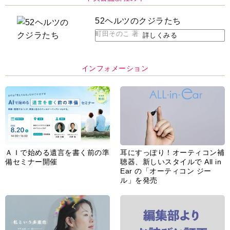
52ヘルツのクジラたち
町田そのこ 著
詳しくみる
インフォメーション
ＡＩで始める遺言を書く前の準
耳にすっぽり！オーティコン補
備セミナー開催
聴器、新しいスタイルで All in
Ear の「オーティコン ジー
ル」を発売