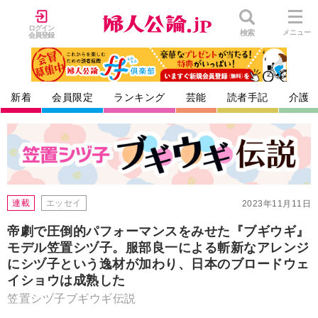
ログイン
検索
メニュー
会員登録
新着
会員限定
ランキング
芸能
読者手記
介護
連載
エッセイ
2023年11月11日
帝劇で圧倒的パフォーマンスをみせた『ブギウギ』
モデル笠置シヅ子。服部良一による斬新なアレンジ
にシヅ子という逸材が加わり、日本のブロードウェ
イショウは成熟した
笠置シヅ子ブギウギ伝説