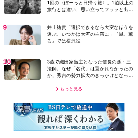
1回の〈ぼーっと日帰り旅〉。1泊以上の
旅行とは違い、思い立ってフラッと出か
けられるのがいいところ」【2026上半期
BEST】
9
井上祐貴「選択できるなら大変なほうを
選ぶ。いつかは大河の主演に」『風、薫
る』では横沢役
10
3歳で織田家当主となった信長の孫・三
法師。なぜ「名代」は置かれなかったの
か。秀吉の勢力拡大のきっかけとなった
「清須会議」の背景とは…。濱田浩一郎
が『豊臣兄弟！』を解説
もっと見る