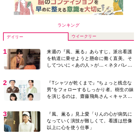
ランキング
ウイークリー
デイリー
1
来週の『風、薫る』あらすじ。派出看護
を軌道に乗せようと懸命に働く直美。そ
してついに＜あの人＞が…＜ネタバレあ
り＞
2
『Tシャツが乾くまで』“ちょっと残念な
男”をフォローするしっかり者。樹生の妹
を演じるのは、齋藤飛鳥さん＜キャスト
紹介＞
3
『風、薫る』見上愛「りんの心が病気に
なっていく演技が難しくて。看護は想像
以上に心を使う仕事」