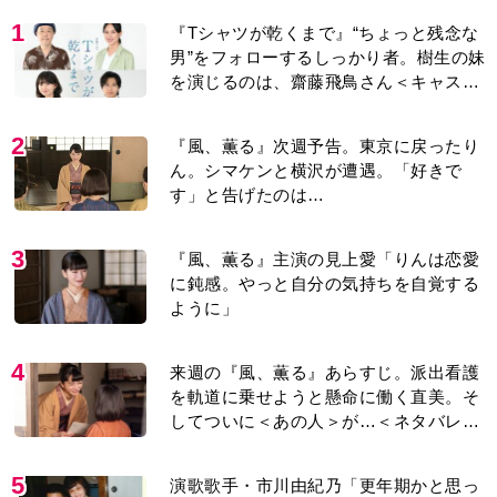
1
『Tシャツが乾くまで』“ちょっと残念な
男”をフォローするしっかり者。樹生の妹
を演じるのは、齋藤飛鳥さん＜キャスト
紹介＞
2
『風、薫る』次週予告。東京に戻ったり
ん。シマケンと横沢が遭遇。「好きで
す」と告げたのは…
3
『風、薫る』主演の見上愛「りんは恋愛
に鈍感。やっと自分の気持ちを自覚する
ように」
4
来週の『風、薫る』あらすじ。派出看護
を軌道に乗せようと懸命に働く直美。そ
してついに＜あの人＞が…＜ネタバレあ
り＞
5
演歌歌手・市川由紀乃「更年期かと思っ