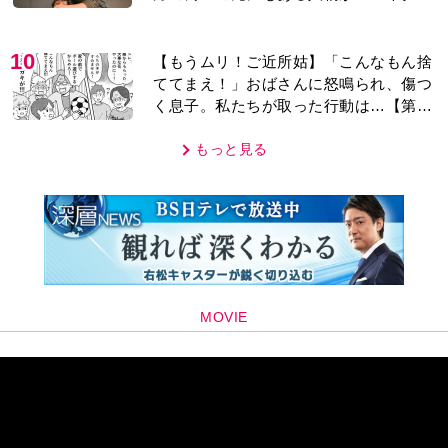
レあり＞
10
【もうムリ！ご近所姑】「こんなもん捨
ててまえ！」おばさんに怒鳴られ、傷つ
く息子。私たちが取った行動は…【第3
話】
もっと見る
MOVIE