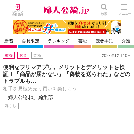
ログイン
検索
メニュー
会員登録
新着
会員限定
ランキング
芸能
読者手記
介護
教養
お金
寄稿
2023年12月10日
便利なフリマアプリ。メリットとデメリットを検
証！「商品が届かない」「偽物を送られた」などの
トラブルも…
相手を見極め売り買いを楽しもう
「婦人公論.jp」編集部
暮らし