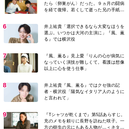
たら〈卵巣がん〉だった。９ヵ月の闘病
を経て復帰。若くして逝った兄の手紙を
今も支えに」【2026上半期BEST】
6
井上祐貴「選択できるなら大変なほうを
選ぶ。いつかは大河の主演に」『風、薫
る』では横沢役
7
『風、薫る』見上愛「りんの心が病気に
なっていく演技が難しくて。看護は想像
以上に心を使う仕事」
8
井上祐貴『風、薫る』ではクセ強の記
者・横沢役「陽気なイタリア人のように
と言われて」
9
『Tシャツが乾くまで』第5話あらすじ。
充のメモを頼りに長野を訪ねた咲子。一
方の樹生の元にもある人物が…＜ネタバ