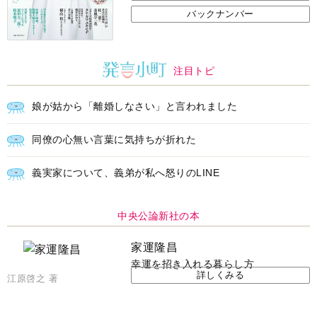
バックナンバー
注目トピ
娘が姑から「離婚しなさい」と言われました
同僚の心無い言葉に気持ちが折れた
義実家について、義弟が私へ怒りのLINE
中央公論新社の本
家運隆昌
幸運を招き入れる暮らし方
詳しくみる
江原啓之 著