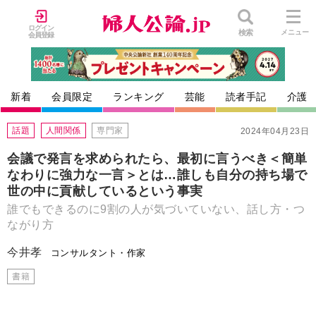
ログイン
検索
メニュー
会員登録
新着
会員限定
ランキング
芸能
読者手記
介護
話題
人間関係
専門家
2024年04月23日
会議で発言を求められたら、最初に言うべき＜簡単
なわりに強力な一言＞とは…誰しも自分の持ち場で
世の中に貢献しているという事実
誰でもできるのに9割の人が気づいていない、話し方・つ
ながり方
今井孝
コンサルタント・作家
書籍