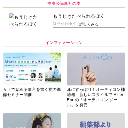
中央公論新社の本
もうじきたべられるぼく
はせがわゆうじ 作
詳しくみる
インフォメーション
ＡＩで始める遺言を書く前の準
耳にすっぽり！オーティコン補
備セミナー開催
聴器、新しいスタイルで All in
Ear の「オーティコン ジー
ル」を発売