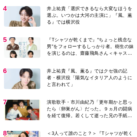
4
井上祐貴「選択できるなら大変なほうを
選ぶ。いつかは大河の主演に」『風、薫
る』では横沢役
5
『Tシャツが乾くまで』“ちょっと残念な
男”をフォローするしっかり者。樹生の妹
を演じるのは、齋藤飛鳥さん＜キャスト
紹介＞
6
井上祐貴『風、薫る』ではクセ強の記
者・横沢役「陽気なイタリア人のように
と言われて」
7
演歌歌手・市川由紀乃「更年期かと思っ
たら〈卵巣がん〉だった。９ヵ月の闘病
を経て復帰。若くして逝った兄の手紙を
今も支えに」【2026上半期BEST】
8
＜3人って誰のこと？＞『Tシャツが乾く