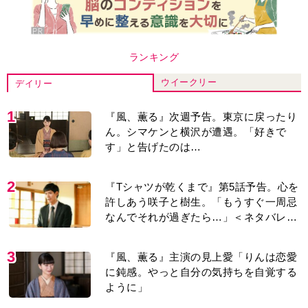
ランキング
ウイークリー
デイリー
1
『風、薫る』次週予告。東京に戻ったり
ん。シマケンと横沢が遭遇。「好きで
す」と告げたのは…
2
『Tシャツが乾くまで』第5話予告。心を
許しあう咲子と樹生。「もうすぐ一周忌
なんでそれが過ぎたら…」＜ネタバレあ
り＞
3
『風、薫る』主演の見上愛「りんは恋愛
に鈍感。やっと自分の気持ちを自覚する
ように」