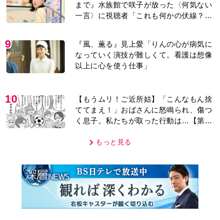
まで』水族館で咲子が放った〈何気ない
一言〉に視聴者「これも何かの伏線？」
「子どもの話だと…」
9
『風、薫る』見上愛「りんの心が病気に
なっていく演技が難しくて。看護は想像
以上に心を使う仕事」
10
【もうムリ！ご近所姑】「こんなもん捨
ててまえ！」おばさんに怒鳴られ、傷つ
く息子。私たちが取った行動は…【第3
話】
もっと見る