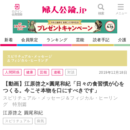
ログイン
検索
メニュー
会員登録
新着
会員限定
ランキング
芸能
読者手記
介護
人間関係
健康
芸能
連載
対談
2019年12月18日
【動画】江原啓之×圓尾和紀「日々の食習慣が心を
つくる。今こそ本物を口にすべきです」
スピリチュアル・メッセージ＆フィジカル・ヒーリン
グ 特別篇
江原啓之
圓尾和紀
スピリチュアル
病気