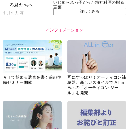
いじめられっ子だった精神科医の贈る
言葉
詳しくみる
中井久夫 著
インフォメーション
ＡＩで始める遺言を書く前の準
耳にすっぽり！オーティコン補
備セミナー開催
聴器、新しいスタイルで All in
Ear の「オーティコン ジー
ル」を発売