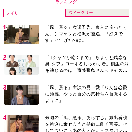
ランキング
ウイークリー
デイリー
1
『風、薫る』次週予告。東京に戻ったり
ん。シマケンと横沢が遭遇。「好きで
す」と告げたのは…
2
『Tシャツが乾くまで』“ちょっと残念な
男”をフォローするしっかり者。樹生の妹
を演じるのは、齋藤飛鳥さん＜キャスト
紹介＞
3
『風、薫る』主演の見上愛「りんは恋愛
に鈍感。やっと自分の気持ちを自覚する
ように」
4
来週の『風、薫る』あらすじ。派出看護
を軌道に乗せようと懸命に働く直美。そ
してついに＜あの人＞が…＜ネタバレあ