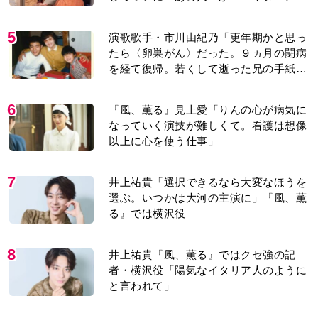
り＞
5
演歌歌手・市川由紀乃「更年期かと思っ
たら〈卵巣がん〉だった。９ヵ月の闘病
を経て復帰。若くして逝った兄の手紙を
今も支えに」【2026上半期BEST】
6
『風、薫る』見上愛「りんの心が病気に
なっていく演技が難しくて。看護は想像
以上に心を使う仕事」
7
井上祐貴「選択できるなら大変なほうを
選ぶ。いつかは大河の主演に」『風、薫
る』では横沢役
8
井上祐貴『風、薫る』ではクセ強の記
者・横沢役「陽気なイタリア人のように
と言われて」