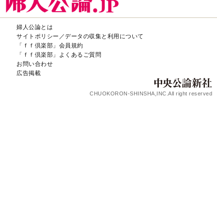
婦人公論とは
サイトポリシー／データの収集と利用について
「ｆｆ倶楽部」会員規約
「ｆｆ倶楽部」よくあるご質問
お問い合わせ
広告掲載
CHUOKORON-SHINSHA,INC.All right reserved