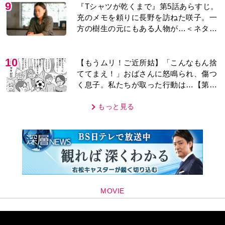
9
『Tシャツが乾くまで』第5話あらすじ。
充のメモを頼りに長野を訪ねた咲子。一
方の樹生の元にもある人物が…＜ネタバ
レあり＞
10
【もうムリ！ご近所姑】「こんなもん捨
ててまえ！」おばさんに怒鳴られ、傷つ
く息子。私たちが取った行動は…【第3
話】
もっと見る
MOVIE