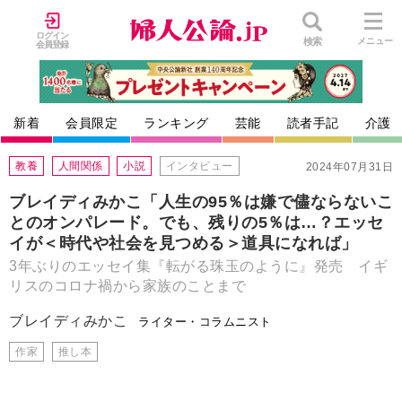
ログイン
検索
メニュー
会員登録
新着
会員限定
ランキング
芸能
読者手記
介護
教養
人間関係
小説
インタビュー
2024年07月31日
ブレイディみかこ「人生の95％は嫌で儘ならないこ
とのオンパレード。でも、残りの5％は…？エッセ
イが＜時代や社会を見つめる＞道具になれば」
3年ぶりのエッセイ集『転がる珠玉のように』発売 イギ
リスのコロナ禍から家族のことまで
ブレイディみかこ
ライター・コラムニスト
作家
推し本