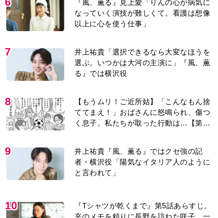
6
『風、薫る』見上愛「りんの心が病気に
なっていく演技が難しくて。看護は想像
以上に心を使う仕事」
7
井上祐貴「選択できるなら大変なほうを
選ぶ。いつかは大河の主演に」『風、薫
る』では横沢役
8
【もうムリ！ご近所姑】「こんなもん捨
ててまえ！」おばさんに怒鳴られ、傷つ
く息子。私たちが取った行動は…【第3
話】
9
井上祐貴『風、薫る』ではクセ強の記
者・横沢役「陽気なイタリア人のように
と言われて」
10
『Tシャツが乾くまで』第5話あらすじ。
充のメモを頼りに長野を訪ねた咲子。一