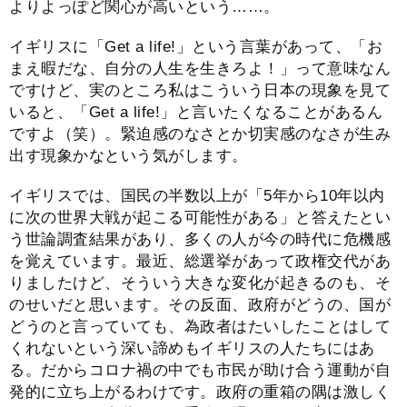
よりよっぽど関心が高いという……。
イギリスに「Get a life!」という言葉があって、「お
まえ暇だな、自分の人生を生きろよ！」って意味なん
ですけど、実のところ私はこういう日本の現象を見て
いると、「Get a life!」と言いたくなることがあるん
ですよ（笑）。緊迫感のなさとか切実感のなさが生み
出す現象かなという気がします。
イギリスでは、国民の半数以上が「5年から10年以内
に次の世界大戦が起こる可能性がある」と答えたとい
う世論調査結果があり、多くの人が今の時代に危機感
を覚えています。最近、総選挙があって政権交代があ
りましたけど、そういう大きな変化が起きるのも、そ
のせいだと思います。その反面、政府がどうの、国が
どうのと言っていても、為政者はたいしたことはして
くれないという深い諦めもイギリスの人たちにはあ
る。だからコロナ禍の中でも市民が助け合う運動が自
発的に立ち上がるわけです。政府の重箱の隅は激しく