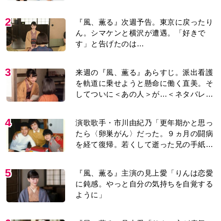
紹介＞
2
『風、薫る』次週予告。東京に戻ったり
ん。シマケンと横沢が遭遇。「好きで
す」と告げたのは…
3
来週の『風、薫る』あらすじ。派出看護
を軌道に乗せようと懸命に働く直美。そ
してついに＜あの人＞が…＜ネタバレあ
り＞
4
演歌歌手・市川由紀乃「更年期かと思っ
たら〈卵巣がん〉だった。９ヵ月の闘病
を経て復帰。若くして逝った兄の手紙を
今も支えに」【2026上半期BEST】
5
『風、薫る』主演の見上愛「りんは恋愛
に鈍感。やっと自分の気持ちを自覚する
ように」