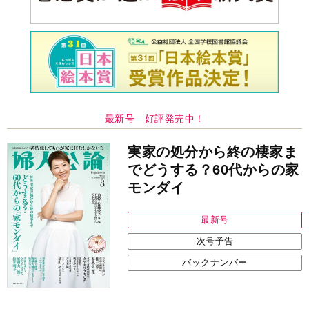
最新号 好評発売中！
実家の処分から終の棲家ま
でどうする？60代からの家
モンダイ
最新号
次号予告
バックナンバー