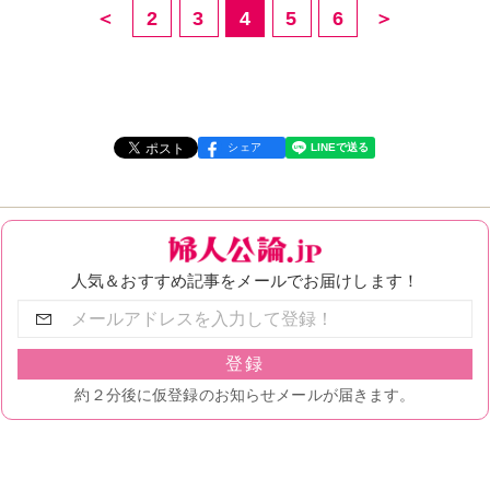
＜
2
3
4
5
6
＞
シェア