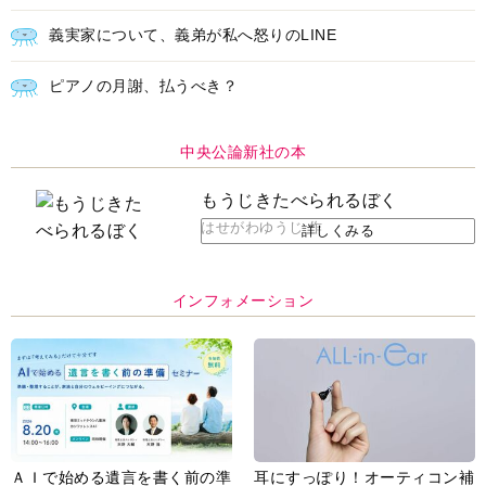
義実家について、義弟が私へ怒りのLINE
ピアノの月謝、払うべき？
中央公論新社の本
もうじきたべられるぼく
はせがわゆうじ 作
詳しくみる
インフォメーション
ＡＩで始める遺言を書く前の準
耳にすっぽり！オーティコン補