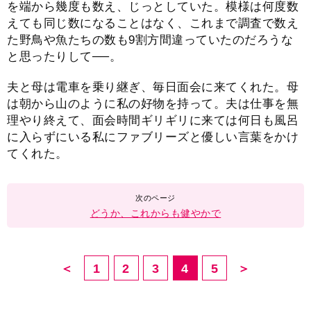
を端から幾度も数え、じっとしていた。模様は何度数
えても同じ数になることはなく、これまで調査で数え
た野鳥や魚たちの数も9割方間違っていたのだろうな
と思ったりして──。
夫と母は電車を乗り継ぎ、毎日面会に来てくれた。母
は朝から山のように私の好物を持って。夫は仕事を無
理やり終えて、面会時間ギリギリに来ては何日も風呂
に入らずにいる私にファブリーズと優しい言葉をかけ
てくれた。
どうか、これからも健やかで
＜
1
2
3
4
5
＞