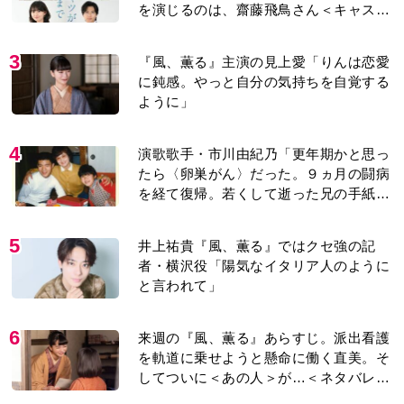
を演じるのは、齋藤飛鳥さん＜キャスト
紹介＞
3
『風、薫る』主演の見上愛「りんは恋愛
に鈍感。やっと自分の気持ちを自覚する
ように」
4
演歌歌手・市川由紀乃「更年期かと思っ
たら〈卵巣がん〉だった。９ヵ月の闘病
を経て復帰。若くして逝った兄の手紙を
今も支えに」【2026上半期BEST】
5
井上祐貴『風、薫る』ではクセ強の記
者・横沢役「陽気なイタリア人のように
と言われて」
6
来週の『風、薫る』あらすじ。派出看護
を軌道に乗せようと懸命に働く直美。そ
してついに＜あの人＞が…＜ネタバレあ
り＞