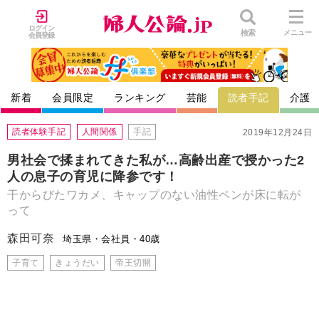
ログイン
検索
メニュー
会員登録
新着
会員限定
ランキング
芸能
読者手記
介護
読者体験手記
人間関係
手記
2019年12月24日
男社会で揉まれてきた私が…高齢出産で授かった2
人の息子の育児に降参です！
干からびたワカメ、キャップのない油性ペンが床に転が
って
森田可奈
埼玉県・会社員・40歳
子育て
きょうだい
帝王切開