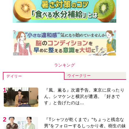
ランキング
ウイークリー
デイリー
1
『風、薫る』次週予告。東京に戻ったり
ん。シマケンと横沢が遭遇。「好きで
す」と告げたのは…
2
『Tシャツが乾くまで』“ちょっと残念な
男”をフォローするしっかり者。樹生の妹