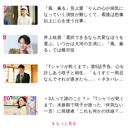
7
『風、薫る』見上愛「りんの心が病気に
なっていく演技が難しくて。看護は想像
以上に心を使う仕事」
8
井上祐貴「選択できるなら大変なほうを
選ぶ。いつかは大河の主演に」『風、薫
る』では横沢役
9
『Tシャツが乾くまで』第5話予告。心を
許しあう咲子と樹生。「もうすぐ一周忌
なんでそれが過ぎたら…」＜ネタバレあ
り＞
10
＜3人って誰のこと？＞『Tシャツが乾く
まで』水族館で咲子が放った〈何気ない
一言〉に視聴者「これも何かの伏線？」
「子どもの話だと…」
もっと見る