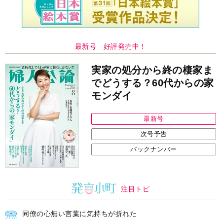
最新号 好評発売中！
実家の処分から終の棲家ま
でどうする？60代からの家
モンダイ
最新号
次号予告
バックナンバー
注目トピ
同僚の心無い言葉に気持ちが折れた