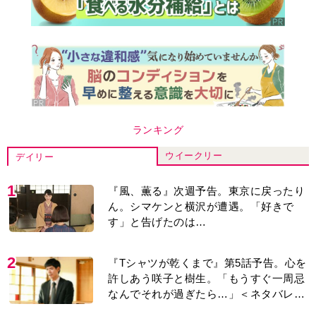
ランキング
ウイークリー
デイリー
1
『風、薫る』次週予告。東京に戻ったり
ん。シマケンと横沢が遭遇。「好きで
す」と告げたのは…
2
『Tシャツが乾くまで』第5話予告。心を
許しあう咲子と樹生。「もうすぐ一周忌
なんでそれが過ぎたら…」＜ネタバレあ
り＞