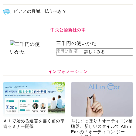
ピアノの月謝、払うべき？
中央公論新社の本
三千円の使いかた
原田ひ香 著
詳しくみる
インフォメーション
ＡＩで始める遺言を書く前の準
耳にすっぽり！オーティコン補
備セミナー開催
聴器、新しいスタイルで All in
Ear の「オーティコン ジー