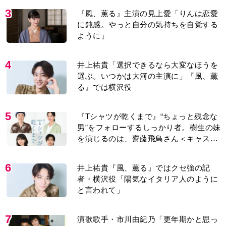
3
『風、薫る』主演の見上愛「りんは恋愛
に鈍感。やっと自分の気持ちを自覚する
ように」
4
井上祐貴「選択できるなら大変なほうを
選ぶ。いつかは大河の主演に」『風、薫
る』では横沢役
5
『Tシャツが乾くまで』“ちょっと残念な
男”をフォローするしっかり者。樹生の妹
を演じるのは、齋藤飛鳥さん＜キャスト
紹介＞
6
井上祐貴『風、薫る』ではクセ強の記
者・横沢役「陽気なイタリア人のように
と言われて」
7
演歌歌手・市川由紀乃「更年期かと思っ