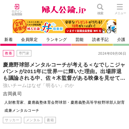
ログイン
検索
メニュー
会員登録
新着
会員限定
ランキング
芸能
読者手記
介護
教養
専門家
2024年09月06日
慶應野球部メンタルコーチが考える＜なでしこジャ
パン＞が2011年に世界一に輝いた理由。出場辞退
も議論される中、佐々木監督がある映像を見せて…
強いチームはなぜ「明るい」のか
吉岡眞司
人財教育家、慶應義塾体育会野球部・慶應義塾高等学校野球部人財育
成兼メンタルコーチ
サッカー
メンタル
書籍