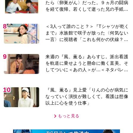
たら〈卵巣がん〉だった。９ヵ月の闘病
を経て復帰。若くして逝った兄の手紙を
今も支えに」【2026上半期BEST】
8
＜3人って誰のこと？＞『Tシャツが乾く
まで』水族館で咲子が放った〈何気ない
一言〉に視聴者「これも何かの伏線？」
「子どもの話だと…」
9
来週の『風、薫る』あらすじ。派出看護
を軌道に乗せようと懸命に働く直美。そ
してついに＜あの人＞が…＜ネタバレあ
り＞
10
『風、薫る』見上愛「りんの心が病気に
なっていく演技が難しくて。看護は想像
以上に心を使う仕事」
もっと見る