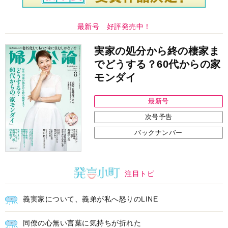
最新号 好評発売中！
実家の処分から終の棲家ま
でどうする？60代からの家
モンダイ
最新号
次号予告
バックナンバー
注目トピ
義実家について、義弟が私へ怒りのLINE
同僚の心無い言葉に気持ちが折れた